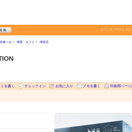
ようこそ！
ゲスト
さん
何食べる
喫茶・カフェ
喫茶店
TION
コミを書く
チェックイン
お気に入り
メモを書く
印刷用ページ