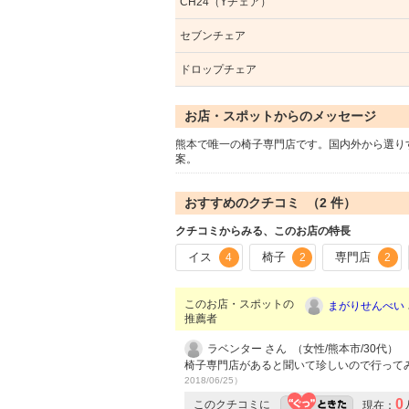
CH24（Yチェア）
セブンチェア
ドロップチェア
お店・スポットからのメッセージ
熊本で唯一の椅子専門店です。国内外から選り
案。
おすすめのクチコミ （
2
件）
クチコミからみる、このお店の特長
イス
椅子
専門店
4
2
2
このお店・スポットの
まがりせんべい
推薦者
ラベンター さん （女性/熊本市/30代）
椅子専門店があると聞いて珍しいので行って
2018/06/25）
0
このクチコミに
現在：