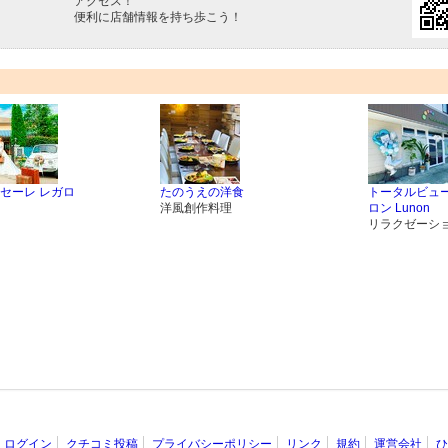
アクセス！
便利に店舗情報を持ち歩こう！
セーレ レガロ
たのうえの洋食
トータルビュ
洋風創作料理
ロン Lunon
リラクゼーシ
ログイン
クチコミ投稿
プライバシーポリシー
リンク
規約
運営会社
ひ