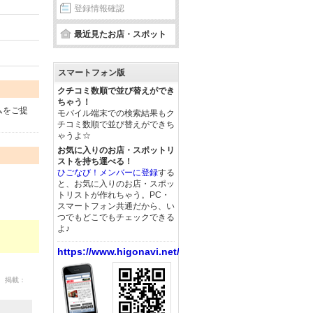
登録情報確認
最近見たお店・スポット
スマートフォン版
クチコミ数順で並び替えができ
ちゃう！
ムをご提
モバイル端末での検索結果もク
チコミ数順で並び替えができち
ゃうよ☆
お気に入りのお店・スポットリ
ストを持ち運べる！
ひごなび！メンバーに登録
する
と、お気に入りのお店・スポッ
トリストが作れちゃう。PC・
スマートフォン共通だから、い
つでもどこでもチェックできる
よ♪
https://www.higonavi.net/
24 掲載：