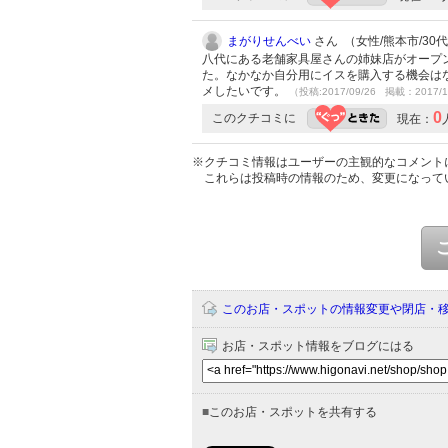
まがりせんべい
さん （女性/熊本市/30代/
八代にある老舗家具屋さんの姉妹店がオープ
た。なかなか自分用にイスを購入する機会は
メしたいです。
（投稿:2017/09/26 掲載：2017/1
0
このクチコミに
現在：
※クチコミ情報はユーザーの主観的なコメント
これらは投稿時の情報のため、変更になって
このお店・スポットの情報変更や閉店・
お店・スポット情報をブログにはる
■
このお店・スポットを共有する