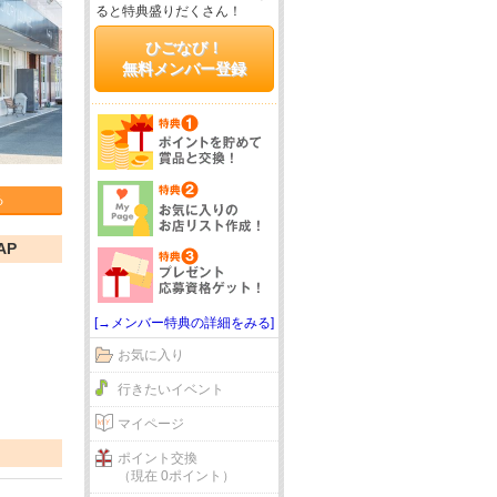
ると特典盛りだくさん！
ひごなび！
無料メンバー登録
る
AP
[→メンバー特典の詳細をみる]
お気に入り
行きたいイベント
マイページ
ポイント交換
（現在 0ポイント）