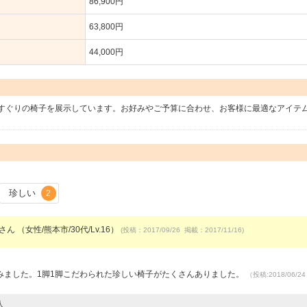
86,900円
63,800円
44,000円
すぐりの椅子を展示しています。お好みやご予算に合わせ、お客様に最適なアイテ
珍しい
2
さん （女性/熊本市/30代/Lv.16）
(投稿：2017/09/26 掲載：2017/11/16)
みました。1脚1脚こだわられた珍しい椅子がたくさんありました。
（投稿:2018/06/
人