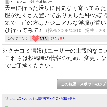
たろぉ さん （女性/宇城市/20代）
天草に行った帰りに何気なく寄ってみた
服がたくさん置いてありました!中のほ
気で、前の方はカジュアルな洋服が置い
ひ行ってみて♪
（投稿:2006/04/10 掲載：2006
0
このクチコミに
現在：
人
※クチコミ情報はユーザーの主観的なコ
これらは投稿時の情報のため、変更に
でご了承ください。
このお店・スポットのクチ
このお店・スポットの情報変更や閉店・移転を報告