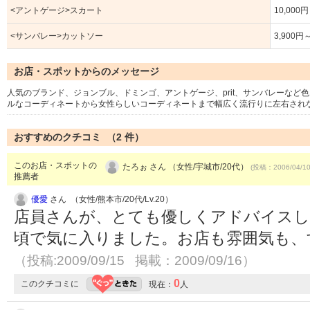
<アントゲージ>スカート
10,000
<サンバレー>カットソー
3,900円
お店・スポットからのメッセージ
人気のブランド、ジョンブル、ドミンゴ、アントゲージ、prit、サンバレーなど
ルなコーディネートから女性らしいコーディネートまで幅広く流行りに左右され
おすすめのクチコミ （
2
件）
このお店・スポットの
たろぉ さん （女性/宇城市/20代）
(投稿：2006/04/1
推薦者
優愛
さん （女性/熊本市/20代/Lv.20）
店員さんが、とても優しくアドバイスし
頃で気に入りました。お店も雰囲気も、
（投稿:2009/09/15 掲載：2009/09/16）
0
このクチコミに
現在：
人