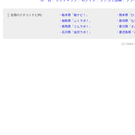
ホーム
サイトマップ
ログイン
クチコミ投稿
プラ
全国のクチコミナビ(R)
・栃木県「栃ナビ！」
・熊本県「ひ
・福島県「ふくラボ！」
・新潟県「な
・群馬県「ぐんラボ！」
・香川県「さ
・石川県「金沢ラボ！」
・鹿児島県「
(C) HitBit