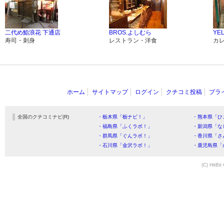
二代め鮨浪花 下通店
BROS.よしむら
YE
寿司・刺身
レストラン・洋食
カ
ホーム
サイトマップ
ログイン
クチコミ投稿
プラ
全国のクチコミナビ(R)
・栃木県「栃ナビ！」
・熊本県「ひ
・福島県「ふくラボ！」
・新潟県「な
・群馬県「ぐんラボ！」
・香川県「さ
・石川県「金沢ラボ！」
・鹿児島県「
(C) HitBit