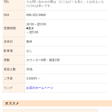
TEL
※お問い合わせの際は「ひごなび！を見た」とお伝えいた
だければ幸いです。
FAX
096-352-9989
18:30～翌3:00
営業時間
■週末
～翌5:00
店休日
無休
駐車場
なし
席数
カウンター8席・個室2室
収容人数
35名
ご予算
3,500円 ～
リンク
お店のホームページ
オススメ