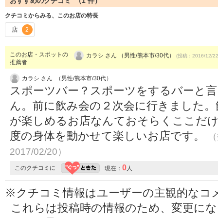
おすすめのクチコミ （
1
件）
クチコミからみる、このお店の特長
店
2
このお店・スポットの
カラシ さん （男性/熊本市/30代）
(投稿：2016/12/2
推薦者
カラシ さん （男性/熊本市/30代）
スポーツバー？スポーツをするバーと言
ん。前に飲み会の２次会に行きました。
が楽しめるお店なんておそらくここだけ
度の身体を動かせて楽しいお店です。
（
2017/02/20）
0
このクチコミに
現在：
人
※クチコミ情報はユーザーの主観的なコ
これらは投稿時の情報のため、変更に