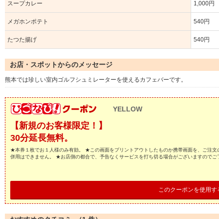
スープカレー
1,000円
メガホンポテト
540円
たつた揚げ
540円
お店・スポットからのメッセージ
熊本では珍しい室内ゴルフシュミレーターを使えるカフェバーです。
YELLOW
【新規のお客様限定！】
30分延長無料。
★本券１枚でお１人様のみ有効。 ★この画面をプリントアウトしたものか携帯画面を、ご注文
併用はできません。 ★お店側の都合で、予告なくサービスを打ち切る場合がございますのでご
このクーポンを使用す