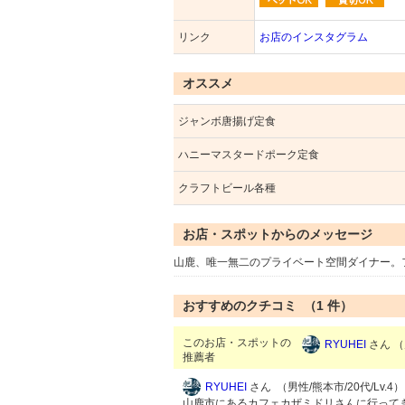
リンク
お店のインスタグラム
オススメ
ジャンボ唐揚げ定食
ハニーマスタードポーク定食
クラフトビール各種
お店・スポットからのメッセージ
山鹿、唯一無二のプライベート空間ダイナー。
おすすめのクチコミ （
1
件）
このお店・スポットの
RYUHEI
さん （
推薦者
RYUHEI
さん （男性/熊本市/20代/Lv.4）
山鹿市にあるカフェカザミドリさんに行って