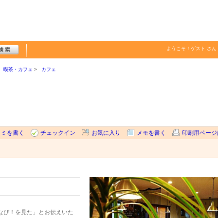
ようこそ！
ゲスト
さん
喫茶・カフェ
カフェ
コミを書く
チェックイン
お気に入り
メモを書く
印刷用ページ
なび！を見た」とお伝えいた