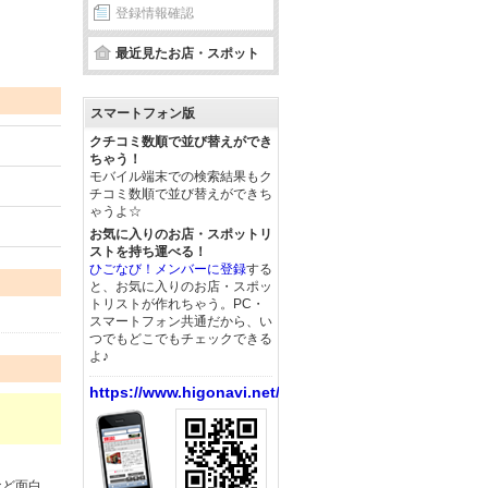
登録情報確認
最近見たお店・スポット
スマートフォン版
クチコミ数順で並び替えができ
ちゃう！
モバイル端末での検索結果もク
チコミ数順で並び替えができち
ゃうよ☆
お気に入りのお店・スポットリ
ストを持ち運べる！
ひごなび！メンバーに登録
する
と、お気に入りのお店・スポッ
トリストが作れちゃう。PC・
スマートフォン共通だから、い
つでもどこでもチェックできる
よ♪
https://www.higonavi.net/
など面白