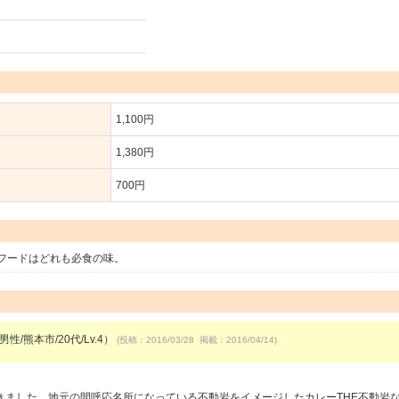
1,100円
1,380円
700円
フードはどれも必食の味。
男性/熊本市/20代/Lv.4）
(投稿：2016/03/28 掲載：2016/04/14)
きました。地元の間呼応名所になっている不動岩をイメージしたカレーTHE不動岩