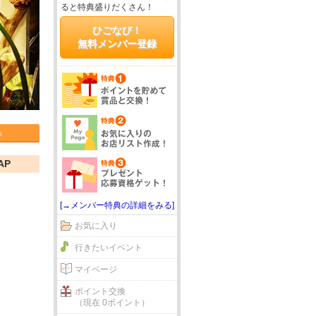
ると特典盛りだくさん！
ひごなび！
無料メンバー登録
る
AP
[→メンバー特典の詳細をみる]
お気に入り
行きたいイベント
マイページ
ポイント交換
（現在 0ポイント）