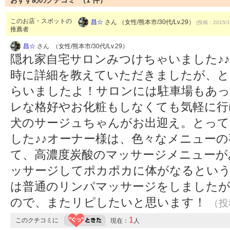
おすすめのクチコミ （
1
件）
このお店・スポットの
昌☆
さん （女性/熊本市/30代/Lv.29）
(投稿：2015/1
推薦者
昌☆
さん （女性/熊本市/30代/Lv.29）
隠れ家自宅サロンみつけちゃいました♪
時に詳細を教えていただきましたが、と
らいましたよ！サロンには駐車場もあっ
レな格好やお化粧もしなくても気軽に行
犬のサージュちゃんがお出迎え。とっ
した♪♪オーナー様は、色々なメニュー
て、高濃度炭酸のマッサージメニューが
ッサージしてポカポカに体がなるとい
は普通のリンパマッサージをしましたが
ので、またリピしたいと思います！
（投稿
1
このクチコミに
現在：
人