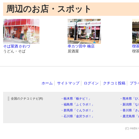
周辺のお店・スポット
そば屋酒 かわづ
串カツ田中 楠店
喫茶
うどん・そば
居酒屋
喫
ホーム
サイトマップ
ログイン
クチコミ投稿
プラ
全国のクチコミナビ(R)
・栃木県「栃ナビ！」
・熊本県「ひ
・福島県「ふくラボ！」
・新潟県「な
・群馬県「ぐんラボ！」
・香川県「さ
・石川県「金沢ラボ！」
・鹿児島県「
(C) HitBit