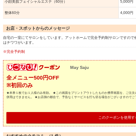
小顔美肌フェイシャルエステ（60分）
5,000円
整体60分
4,000円
お店・スポットからのメッセージ
自宅の一室にてサロンをしています。アットホームで完全予約制サロンですので
はチワワがいます。
※完全予約制
May Saju
全メニュー500円OFF
※初回のみ
★本券１枚でお１人様のみ有効。 ★この画面をプリントアウトしたものか携帯画面を、ご注文
併用はできません。 ★お店側の都合で、予告なくサービスを打ち切る場合がございますのでご
このクーポンを使用す