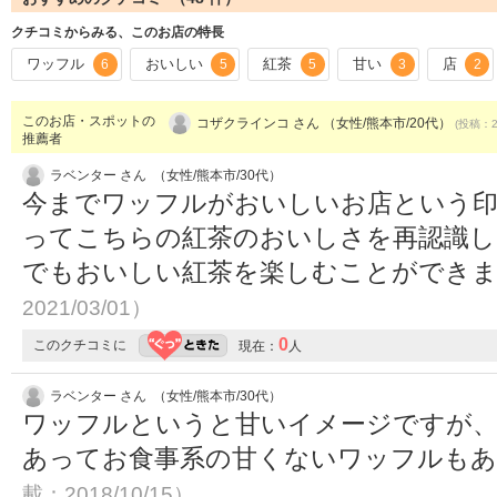
クチコミからみる、このお店の特長
ワッフル
おいしい
紅茶
甘い
店
6
5
5
3
2
このお店・スポットの
コザクラインコ さん （女性/熊本市/20代）
(投稿：20
推薦者
ラベンター さん （女性/熊本市/30代）
今までワッフルがおいしいお店という印
ってこちらの紅茶のおいしさを再認識し
でもおいしい紅茶を楽しむことができ
2021/03/01）
0
このクチコミに
現在：
人
ラベンター さん （女性/熊本市/30代）
ワッフルというと甘いイメージですが、
あってお食事系の甘くないワッフルも
載：2018/10/15）