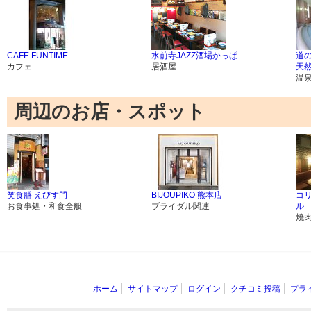
CAFE FUNTIME
水前寺JAZZ酒場かっぱ
道
カフェ
居酒屋
天然
温
周辺のお店・スポット
笑食膳 えびす門
BIJOUPIKO 熊本店
コ
お食事処・和食全般
ブライダル関連
ル
焼
ホーム
サイトマップ
ログイン
クチコミ投稿
プラ