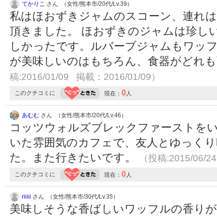
てかりこ
さん （女性/熊本市/20代/Lv.39）
私はほおずきジャムのスコーン、連れ
頂きました。 ほおずきのジャムは珍し
しかったです。ルバーブジャムもワッフ
が美味しいのはもちろん、食器がどれ
稿:2016/01/09 掲載：2016/01/09）
0
このクチコミに
現在：
人
あむむ
さん （女性/熊本市/20代/Lv.46）
コッツウォルズブレックファーストを
いた雰囲気のカフェで、友人とゆっくり
た。また行きたいです。
（投稿:2015/06/2
0
このクチコミに
現在：
人
riiiii
さん （女性/熊本市/30代/Lv.35）
美味しそうな香ばしいワッフルの香りが