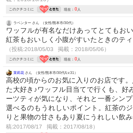
0
このクチコミに
現在：
人
ラベンター さん （女性/熊本市/30代）
ワッフルが有名なだけあってとてもお
紅茶もおいしく小腹がすいたときのテ
（投稿:2018/05/03 掲載：2018/05/06）
0
このクチコミに
現在：
人
茉莉花
さん （女性/熊本市/30代/Lv.31）
高校の頃からのお気に入りのお店です。
た大好き♪ワッフル目当てで行くも、好
ーツティが気になり、それと一番シンプ
選べるのもうれしいポイント。紅茶の
りと果物の甘さもあり夏にうれしい飲
稿:2017/08/17 掲載：2017/08/18）