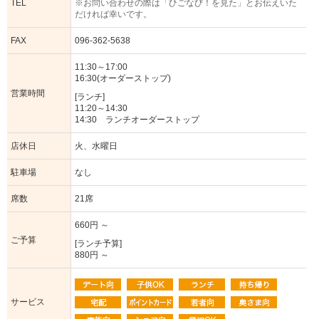
TEL
※お問い合わせの際は「ひごなび！を見た」とお伝えいた
だければ幸いです。
FAX
096-362-5638
11:30～17:00
16:30(オーダーストップ)
営業時間
[ランチ]
11:20～14:30
14:30 ランチオーダーストップ
店休日
火、水曜日
駐車場
なし
席数
21席
660円 ～
ご予算
[ランチ予算]
880円 ～
サービス