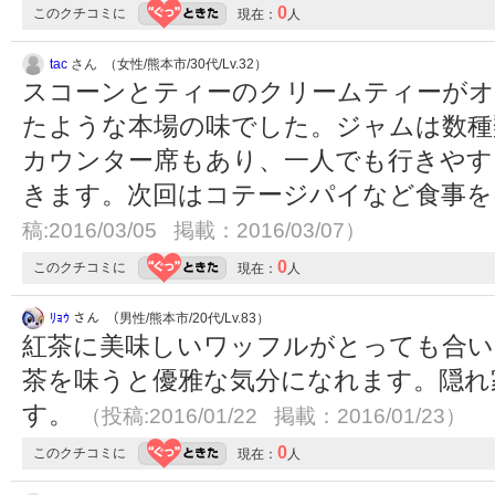
0
このクチコミに
現在：
人
tac
さん （女性/熊本市/30代/Lv.32）
スコーンとティーのクリームティーが
たような本場の味でした。ジャムは数種
カウンター席もあり、一人でも行きやす
きます。次回はコテージパイなど食事
稿:2016/03/05 掲載：2016/03/07）
0
このクチコミに
現在：
人
ﾘｮｳ
さん （男性/熊本市/20代/Lv.83）
紅茶に美味しいワッフルがとっても合い
茶を味うと優雅な気分になれます。隠れ
す。
（投稿:2016/01/22 掲載：2016/01/23）
0
このクチコミに
現在：
人