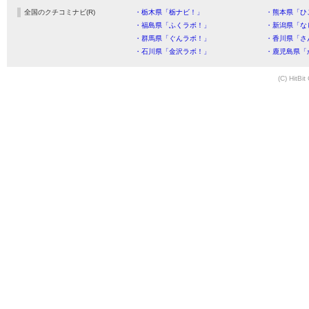
全国のクチコミナビ(R)
・栃木県「栃ナビ！」
・熊本県「ひ
・福島県「ふくラボ！」
・新潟県「な
・群馬県「ぐんラボ！」
・香川県「さ
・石川県「金沢ラボ！」
・鹿児島県「
(C) HitBit