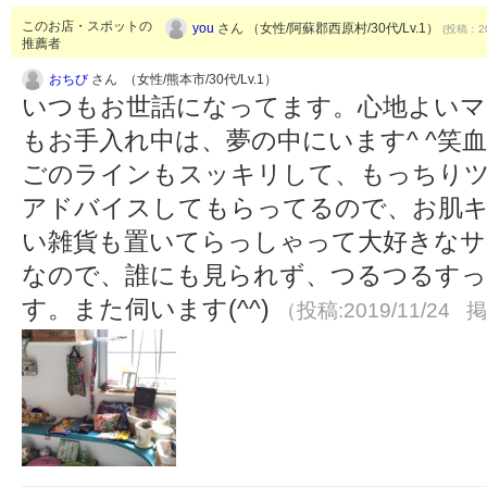
このお店・スポットの
you
さん （女性/阿蘇郡西原村/30代/Lv.1）
(投稿：20
推薦者
おちび
さん （女性/熊本市/30代/Lv.1）
いつもお世話になってます。心地よいマ
もお手入れ中は、夢の中にいます^ ^笑
ごのラインもスッキリして、もっちり
アドバイスしてもらってるので、お肌キ
い雑貨も置いてらっしゃって大好きなサ
なので、誰にも見られず、つるつるすっ
す。また伺います(^^)
（投稿:2019/11/24 掲