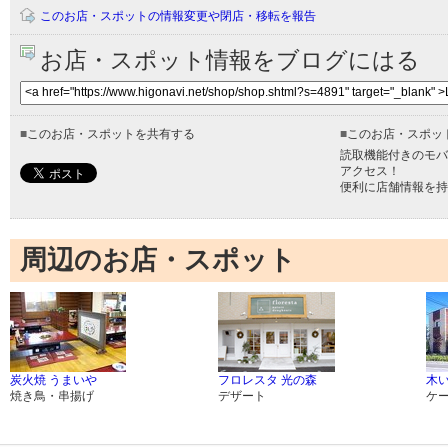
このお店・スポットの情報変更や閉店・移転を報告
お店・スポット情報をブログにはる
■
このお店・スポットを共有する
■
このお店・スポッ
読取機能付きのモバ
アクセス！
便利に店舗情報を持
周辺のお店・スポット
炭火焼 うまいや
フロレスタ 光の森
木
焼き鳥・串揚げ
デザート
ケ