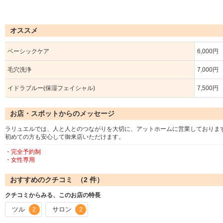
オススメ
ベーシックケア
6,000円
毛穴洗浄
7,000円
イドラブルー(保湿フェイシャル)
7,500円
お店・スポットからのメッセージ
ラリュエルでは、人と人とのつながりを大切に、アットホームに営業しておりま
初めての方も安心して御来店いただけます。
・完全予約制
・女性専用
おすすめのクチコミ （
2
件）
クチコミからみる、このお店の特長
ツル
サロン
2
2