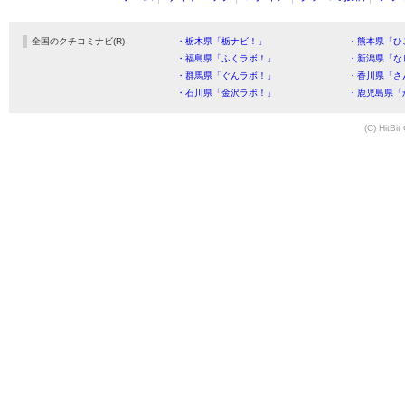
全国のクチコミナビ(R)
・栃木県「栃ナビ！」
・熊本県「ひ
・福島県「ふくラボ！」
・新潟県「な
・群馬県「ぐんラボ！」
・香川県「さ
・石川県「金沢ラボ！」
・鹿児島県「
(C) HitBit