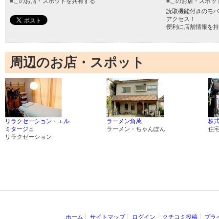
■
このお店・スポットを共有する
■
このお店・スポッ
読取機能付きのモバ
アクセス！
便利に店舗情報を持
周辺のお店・スポット
リラクセーション・エル
ラーメン角萬
株
ミタージュ
ラーメン・ちゃんぽん
住
リラクゼーション
ホーム
サイトマップ
ログイン
クチコミ投稿
プラ