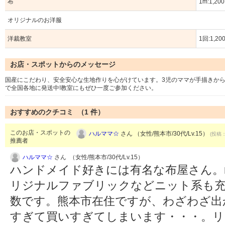
布
1m:1,2
オリジナルのお洋服
洋裁教室
1回:1,2
お店・スポットからのメッセージ
国産にこだわり、安全安心な生地作りを心がけています。3児のママが手描きか
で全国各地に発送中!教室にもぜひ一度ご参加ください。
おすすめのクチコミ （
1
件）
このお店・スポットの
ハルママ☆
さん （女性/熊本市/30代/Lv.15）
(投稿：
推薦者
ハルママ☆
さん （女性/熊本市/30代/Lv.15）
ハンドメイド好きには有名な布屋さん。ric
リジナルファブリックなどニット系も充
数です。熊本市在住ですが、わざわざ出
すぎて買いすぎてしまいます・・・。リ