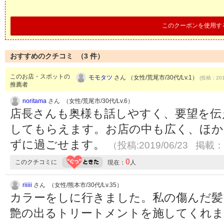
このクーポンを使用す
おすすめのクチコミ （
3
件）
このお店・スポットの
モモタツ
さん （女性/荒尾市/30代/Lv.1）
(投稿：201
推薦者
noritama
さん （女性/荒尾市/30代/Lv.6）
店長さんも奥様も話しやすく、要望を伝
してもらえます。お店の中も広く、ほか
ずに過ごせます。
（投稿:2019/06/23 掲載：2
0
このクチコミに
現在：
人
riiiii
さん （女性/熊本市/30代/Lv.35）
カラーをしに行きました。私の傷んだ髪
艶の出るトリートメントを施してくれ