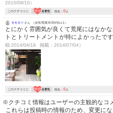
2015/08/10）
0
このクチコミに
現在：
人
モモタツ
さん （女性/荒尾市/30代/Lv.1）
とにかく雰囲気が良くて荒尾にはなかな
トとトリートメントが特によかったです
稿:2014/04/18 掲載：2014/07/04）
0
このクチコミに
現在：
人
※クチコミ情報はユーザーの主観的なコ
これらは投稿時の情報のため、変更に