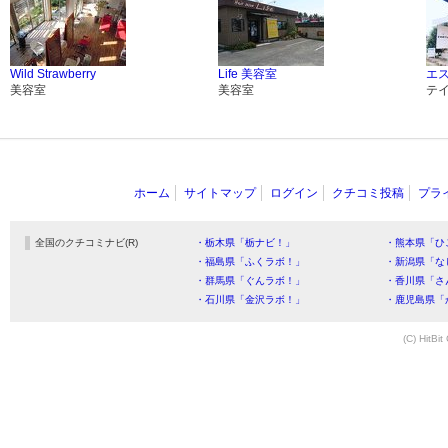
Wild Strawberry
Life 美容室
エス
美容室
美容室
テ
ホーム
サイトマップ
ログイン
クチコミ投稿
プラ
全国のクチコミナビ(R)
・栃木県「栃ナビ！」
・熊本県「ひ
・福島県「ふくラボ！」
・新潟県「な
・群馬県「ぐんラボ！」
・香川県「さ
・石川県「金沢ラボ！」
・鹿児島県「
(C) HitBit