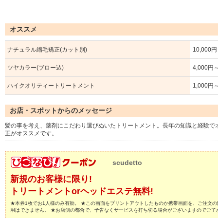
オススメ
ナチュラル縮毛矯正(カット別)
10,000
ツヤカラー(ブロー込)
4,000円
ハイクオリティートリートメント
1,000円
お店・スポットからのメッセージ
髪の事を考え、薬剤にこだわり選びぬいたトリートメント。長年の知識と経験で
正がオススメです。
scudetto
新規のお客様に限り!
トリートメントorヘッドエステ無料!
★本券1枚でお1人様のみ有効。 ★この画面をプリントアウトしたものか携帯画面を、ご注文の
用はできません。 ★お店側の都合で、予告なくサービスを打ち切る場合がございますのでご了