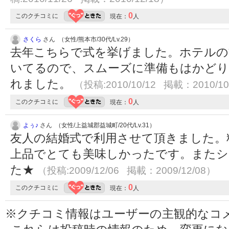
0
このクチコミに
現在：
人
さくら
さん （女性/熊本市/30代/Lv.29）
去年こちらで式を挙げました。ホテルの
いてるので、スムーズに準備もはかどり
れました。
（投稿:2010/10/12 掲載：2010/10
0
このクチコミに
現在：
人
よぅ♪
さん （女性/上益城郡益城町/20代/Lv.31）
友人の結婚式で利用させて頂きました。
上品でとても美味しかったです。またシ
た★
（投稿:2009/12/06 掲載：2009/12/08）
0
このクチコミに
現在：
人
※クチコミ情報はユーザーの主観的なコ