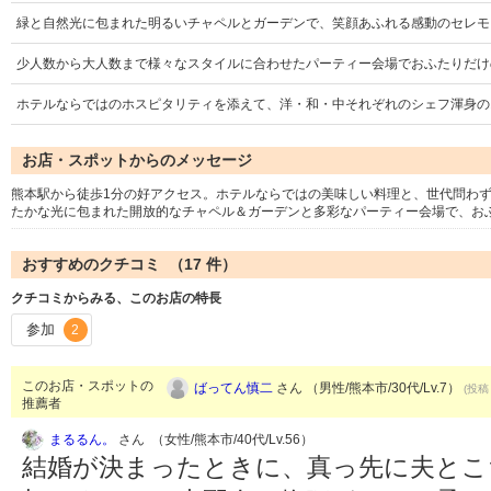
緑と自然光に包まれた明るいチャペルとガーデンで、笑顔あふれる感動のセレモ
少人数から大人数まで様々なスタイルに合わせたパーティー会場でおふたりだけ
ホテルならではのホスピタリティを添えて、洋・和・中それぞれのシェフ渾身の
お店・スポットからのメッセージ
熊本駅から徒歩1分の好アクセス。ホテルならではの美味しい料理と、世代問わ
たかな光に包まれた開放的なチャペル＆ガーデンと多彩なパーティー会場で、お
おすすめのクチコミ （
17
件）
クチコミからみる、このお店の特長
参加
2
このお店・スポットの
ばってん慎二
さん （男性/熊本市/30代/Lv.7）
(投稿：
推薦者
まるるん。
さん （女性/熊本市/40代/Lv.56）
結婚が決まったときに、真っ先に夫とこ