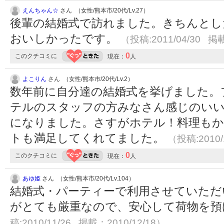
えんちゃん☆
さん （女性/熊本市/20代/Lv.27）
後輩の結婚式で訪れました。きちんとし
おいしかったです。
（投稿:2011/04/30 掲載
0
このクチコミに
現在：
人
よこりん
さん （女性/熊本市/20代/Lv.2）
数年前に自分達の結婚式を挙げました。
テルのスタッフの方みなさん感じのいい
になりました。さすがホテル！料理もか
トも満足してくれてました。
（投稿:2010/
0
このクチコミに
現在：
人
あゆ姫
さん （女性/熊本市/20代/Lv.104）
結婚式・パーティーで利用させていただ
がとても厳重なので、安心して荷物を
稿:2010/11/26 掲載：2010/12/18）