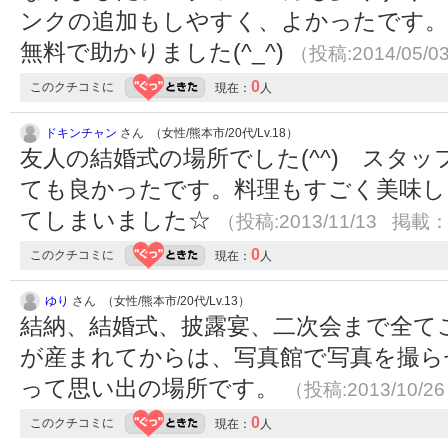
ンクの追加もしやすく、よかったです。
無料で助かりました(^_^)
（投稿:2014/05/0
0
このクチコミに
現在：
人
ドキンチャン
さん （女性/熊本市/20代/Lv.18）
友人の結婚式の場所でした(^^) スタ
ても良かったです。料理もすごく美味し
てしまいました☆
（投稿:2013/11/13 掲載：2
0
このクチコミに
現在：
人
ゆり
さん （女性/熊本市/20代/Lv.13）
結納、結婚式、披露宴、二次会まで全て
が産まれてからは、写真館で写真を撮ら
って思い出の場所です。
（投稿:2013/10/2
0
このクチコミに
現在：
人