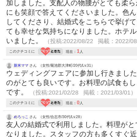
加しました。支配人の物腰がとても柔ら
にも笑顔で答えてくださいました。色ん
してくださり、結婚式をこちらで挙げて
ても幸せな気持ちになりました。ホテル
いました。
（投稿:2022/08/22 掲載：2022/08
1
このクチコミに
現在：
人
新米ママ
さん （女性/菊池郡大津町/20代/Lv.31）
ウェディングフェアに参加し行きました
のがとても良いです。お料理の試食も
です。
（投稿:2021/02/28 掲載：2021/03/01）
0
このクチコミに
現在：
人
めろっこ
さん （女性/合志市/30代/Lv.28）
友人の結婚式で利用しました。料理がと
なりました。スタッフの方も多くすぐ