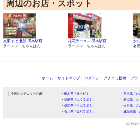
周辺のお店・スポット
支那そば 北熊 熊本駅店
桂花ラーメン 熊本駅店
か
ラーメン・ちゃんぽん
ラーメン・ちゃんぽん
名
ホーム
サイトマップ
ログイン
クチコミ投稿
プラ
全国のクチコミナビ(R)
・栃木県「栃ナビ！」
・熊本県「ひ
・福島県「ふくラボ！」
・新潟県「な
・群馬県「ぐんラボ！」
・香川県「さ
・石川県「金沢ラボ！」
・鹿児島県「
(C) HitBit