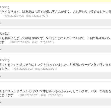
v.91）
べたくなります。駐車場は共用で結構お客さんが多く、入れ替わりで停めました。
。
（投稿:2023/07/26 掲載：2023/07/27）
人
v.91）
ドも順調にたまって結構お得です。500円ごとにスタンプ１個で、３個で早速塩パン
です。
（投稿:2023/03/30 掲載：2023/03/31）
人
v.91）
個にする？」と嬉しそうにトングを持っていました。駐車場のサービス券も使い方
ました。
（投稿:2023/02/23 掲載：2023/02/24）
人
底はパリッ！サクッ！それでいて中はめっちゃふんわりしています。バターの芳醇
と思います。
（投稿:2023/02/01 掲載：2023/02/02）
人