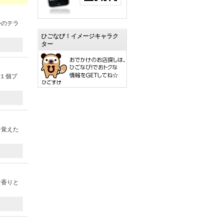
外のテラ
ひごなび！イメージキャラク
ター
１個プ
を覚えた
な香りと