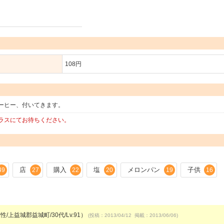
108円
ーヒー、付いてきます。
ラスにてお待ちください。
店
購入
塩
メロンパン
子供
49
27
22
20
19
16
性/上益城郡益城町/30代/Lv.91）
(投稿：2013/04/12 掲載：2013/06/06)