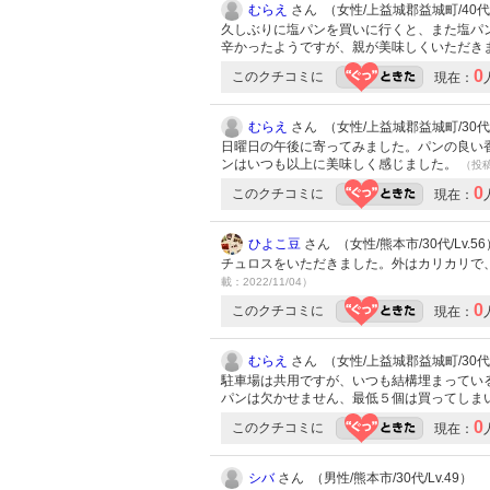
むらえ
さん （女性/上益城郡益城町/40代/L
久しぶりに塩パンを買いに行くと、また塩パ
辛かったようですが、親が美味しくいただき
0
このクチコミに
現在：
むらえ
さん （女性/上益城郡益城町/30代/L
日曜日の午後に寄ってみました。パンの良い
ンはいつも以上に美味しく感じました。
（投稿:
0
このクチコミに
現在：
ひよこ豆
さん （女性/熊本市/30代/Lv.56
チュロスをいただきました。外はカリカリで
載：2022/11/04）
0
このクチコミに
現在：
むらえ
さん （女性/上益城郡益城町/30代/L
駐車場は共用ですが、いつも結構埋まってい
パンは欠かせません、最低５個は買ってしま
0
このクチコミに
現在：
シバ
さん （男性/熊本市/30代/Lv.49）