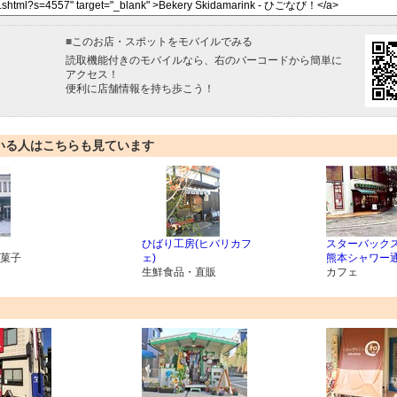
■
このお店・スポットをモバイルでみる
読取機能付きのモバイルなら、右のバーコードから簡単に
アクセス！
便利に店舗情報を持ち歩こう！
いる人はこちらも見ています
ひばり工房(ヒバリカフ
スターバックス
菓子
ェ)
熊本シャワー
生鮮食品・直販
カフェ