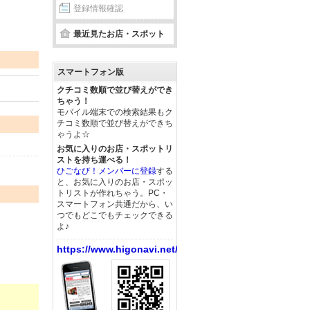
登録情報確認
最近見たお店・スポット
スマートフォン版
クチコミ数順で並び替えができ
ちゃう！
モバイル端末での検索結果もク
チコミ数順で並び替えができち
ゃうよ☆
お気に入りのお店・スポットリ
ストを持ち運べる！
ひごなび！メンバーに登録
する
と、お気に入りのお店・スポッ
トリストが作れちゃう。PC・
スマートフォン共通だから、い
つでもどこでもチェックできる
よ♪
https://www.higonavi.net/