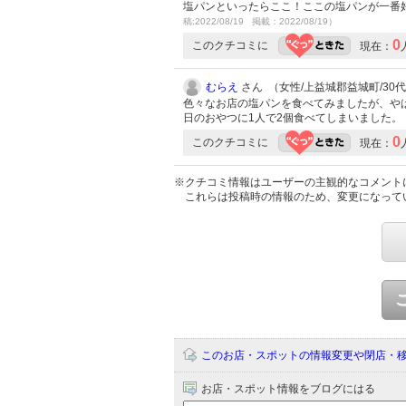
塩パンといったらここ！ここの塩パンが一番
稿:2022/08/19 掲載：2022/08/19）
0
このクチコミに
現在：
むらえ
さん （女性/上益城郡益城町/30代/L
色々なお店の塩パンを食べてみましたが、や
日のおやつに1人で2個食べてしまいました。
0
このクチコミに
現在：
※クチコミ情報はユーザーの主観的なコメント
これらは投稿時の情報のため、変更になって
このお店・スポットの情報変更や閉店・
お店・スポット情報をブログにはる