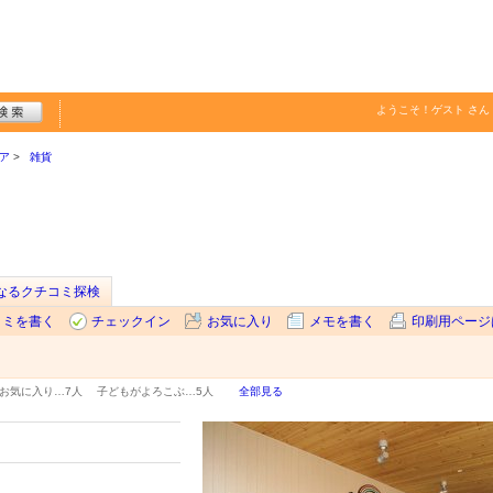
ようこそ！
ゲスト
さん
ア
雑貨
なるクチコミ探検
コミを書く
チェックイン
お気に入り
メモを書く
印刷用ページ
お気に入り…
7人
子どもがよろこぶ…
5人
全部見る