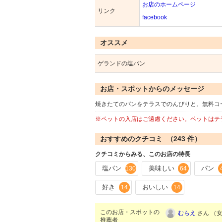
お店のホームページ
リンク
facebook
オススメ
ゲランドの塩パン
お店・スポットからのメッセージ
焼きたてのパンをテラスでのんびりと。無料コ
※ペットの入店はご遠慮ください。ペットはテ
おすすめのクチコミ （
243
件）
クチコミからみる、このお店の特長
塩パン
美味しい
パン
130
64
好き
おいしい
14
14
このお店・スポットの
むらえ
さん （女
推薦者