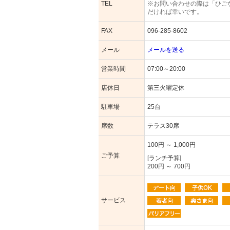
TEL
※お問い合わせの際は「ひご
だければ幸いです。
FAX
096-285-8602
メール
メールを送る
営業時間
07:00～20:00
店休日
第三火曜定休
駐車場
25台
席数
テラス30席
100円 ～ 1,000円
ご予算
[ランチ予算]
200円 ～ 700円
サービス