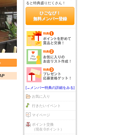
ると特典盛りだくさん！
ひごなび！
無料メンバー登録
る
AP
[→メンバー特典の詳細をみる]
お気に入り
行きたいイベント
マイページ
ポイント交換
（現在 0ポイント）