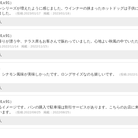
v.91）
ンシリーズが増えたように感じました。ウインナーの挟まったホットドッグは子供
ました。
（投稿:2023/01/17 掲載：2023/01/18）
人
v.91）
香りが漂う中、テラス席もお客さんで賑わっていました。心地よい秋風の中でいた
2022/11/14 掲載：2022/11/15）
人
）
、シナモン風味が美味しかったです。ロングサイズなのも嬉しいです。
（投稿:2022/1
人
v.91）
るイメージです。パンの購入で駐車場は割引サービスがあります。こちらのお店に
います。
（投稿:2022/08/25 掲載：2022/08/25）
人