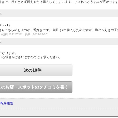
好きで、行くと必ず買えるだけ購入してしまいます。じゅわっとうまみが広がりま
人
v.91）
はりこちらのお店のが一番好きです。今回は4つ購入したのですが、塩パン好きの子
（投稿:2022/07/01 掲載：2022/07/06）
人
になります。
いる場合がございますのでご了承ください。
次の10件
このお店・スポットのクチコミを書く
移転を報告