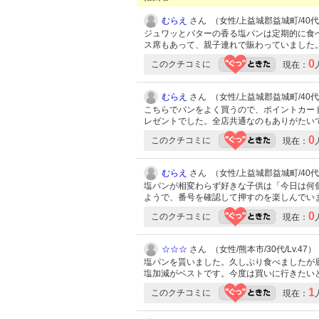
むらえ
さん （女性/上益城郡益城町/40代/L
ジュワッとバターの香る塩パンは定期的に食
ス席もあって、親子連れで賑わっていました
0
このクチコミに
現在：
むらえ
さん （女性/上益城郡益城町/40代/L
こちらでパンをよく買うので、ポイントカー
レゼントでした。全店共通なのもありがたい
0
このクチコミに
現在：
むらえ
さん （女性/上益城郡益城町/40代/L
塩パンが相変わらず好きな子供は「今日は何
ようで、番号を確認して押すのを楽しんでい
0
このクチコミに
現在：
☆☆☆
さん （女性/熊本市/30代/Lv.47）
塩パンを貰いました。久しぶり食べましたが
塩加減がベストです。今度は買いに行きたい
1
このクチコミに
現在：