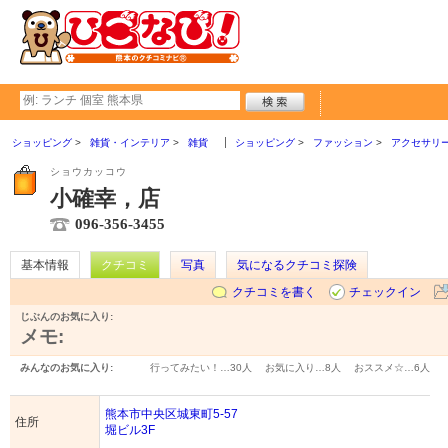
ショッピング
雑貨・インテリア
雑貨
ショッピング
ファッション
アクセサリ
ショウカッコウ
小確幸，店
096-356-3455
基本情報
クチコミ
写真
気になるクチコミ探険
クチコミを書く
チェックイン
じぶんのお気に入り:
メモ:
みんなのお気に入り:
行ってみたい！…
30人
お気に入り…
8人
おススメ☆…
6人
熊本市中央区城東町5-57
住所
堀ビル3F