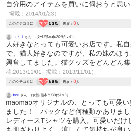
自分用のアイテムを買いに伺おうと思います
掲載：2014/01/23）
0
このクチコミに
現在：
人
コトリ
さん （女性/熊本市/20代/Lv.41）
大好きなとっても可愛いお店です。私自
で、猫大好きなのですが、私の妹のほう
興奮してました。猫グッズをどんどん
稿:2013/11/01 掲載：2013/11/01）
0
このクチコミに
現在：
人
hori
さん （女性/熊本市/30代/Lv.3）
maomaoオリジナルの、とっても可愛
ました！ バックなど何種類かありまし
レディースTシャツを購入。可愛いだけ
も肌ざわりよく、涼しくて気持ちが良い