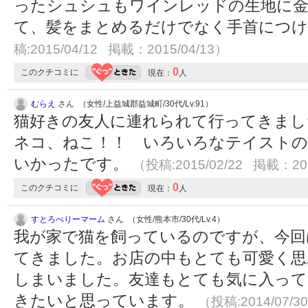
ったシュシュもワインレッドの生地に金
て、髪をまとめるだけでなく手首につ
稿:2015/04/12 掲載：2015/04/13）
0
このクチコミに
現在：
人
むらえ
さん （女性/上益城郡益城町/30代/Lv.91）
猫好きの友人に連れられて行ってきまし
ネコ、ねこ！！ いろいろなテイストの
いかったです。
（投稿:2015/02/22 掲載：201
0
このクチコミに
現在：
人
すとろべりーマーム
さん （女性/熊本市/30代/Lv.4）
我が家で猫を飼っているのですが、今回
てきました。お店の中もとても可愛く思
しまいました。友達もとても気に入って
きたいと思っています。
（投稿:2014/07/3