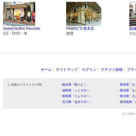
Sweet Nuthin Records
FABRIC'S 熊本店
額縁
CD・DVD・本
雑貨
ホ
ホーム
サイトマップ
ログイン
クチコミ投稿
プラ
全国のクチコミナビ(R)
・栃木県「栃ナビ！」
・熊本県「ひ
・福島県「ふくラボ！」
・新潟県「な
・群馬県「ぐんラボ！」
・香川県「さ
・石川県「金沢ラボ！」
・鹿児島県「
(C) HitBit