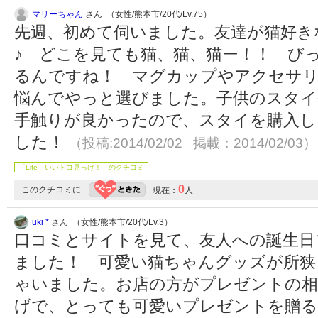
マリーちゃん
さん （女性/熊本市/20代/Lv.75）
先週、初めて伺いました。友達が猫好き
♪ どこを見ても猫、猫、猫ー！！ び
るんですね！ マグカップやアクセサリ
悩んでやっと選びました。子供のスタイ
手触りが良かったので、スタイを購入し
した！
（投稿:2014/02/02 掲載：2014/02/03）
「Life いいトコ見っけ！」のクチコミ
0
このクチコミに
現在：
人
uki *
さん （女性/熊本市/20代/Lv.3）
口コミとサイトを見て、友人への誕生日
ました！ 可愛い猫ちゃんグッズが所狭
ゃいました。お店の方がプレゼントの相
げで、とっても可愛いプレゼントを贈る