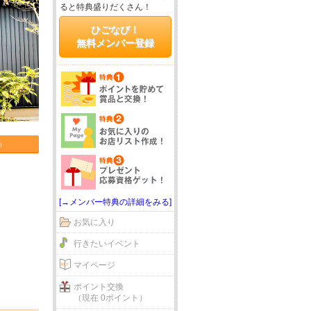
ると特典盛りだくさん！
ひごなび！
無料メンバー登録
る
[→メンバー特典の詳細をみる]
お気に入り
行きたいイベント
マイページ
ポイント交換
（現在 0ポイント）