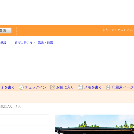
ようこそ！
ゲスト
さん
泊施設
遊びに行こう
温泉・銭湯
コミを書く
チェックイン
お気に入り
メモを書く
印刷用ページ
お気に入り…
1人