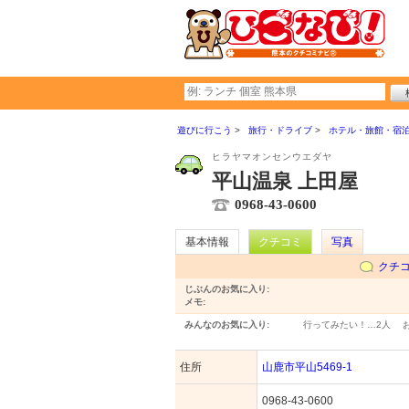
遊びに行こう
旅行・ドライブ
ホテル・旅館・宿
ヒラヤマオンセンウエダヤ
平山温泉 上田屋
0968-43-0600
基本情報
クチコミ
写真
クチ
じぶんのお気に入り:
メモ:
みんなのお気に入り:
行ってみたい！…
2人
住所
山鹿市平山5469-1
0968-43-0600