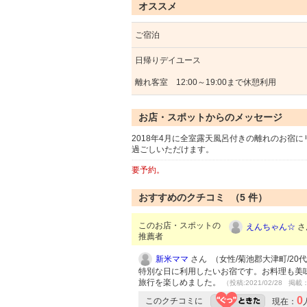
オススメ
ご宿泊
日帰りデイユース
離れ客室 12:00～19:00まで休憩利用
お店・スポットからのメッセージ
2018年4月に全室露天風呂付きの離れのお宿
過ごしいただけます。
要予約。
おすすめのクチコミ （
5
件）
このお店・スポットの
えんちゃん☆
さ
推薦者
新米ママ
さん （女性/菊池郡大津町/20代/L
特別な日に利用したいお宿です。お料理も美
旅行を楽しめました。
（投稿:2021/02/28 掲載：
0
このクチコミに
現在：