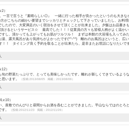
.2）
た。一言で言うと『素晴らしい◎』 一緒に行った相手が良かったというのも大きな
館の方がこちらの細かい要望までシッカリとチェックして下さっていましたし、お料理
でしたので、大変満足のいく宿泊をさせて頂くことが出来ました。夕飯はお品書き
で頂けるというサービス☆ 最高でした！！！従業員の方々も皆様人柄がよく温かい
ですし、浸かっても上がってもお肌がツルツル！ まずは本館の大浴場も入ってみ
湯、露天風呂があり気持ちがよかったです(*^-^*) 離れのお風呂はというと、広
す！！ タイミング良く予約を取ることが出来たら、是非またお世話になりたいです＼(
人
.12）
も旬の野菜たっぷりで、とっても美味しかったです。離れが新しくできているよう
と思います。
（投稿:2013/08/05 掲載：2013/08/06）
人
v.10）
い、座敷でのんびりと昼間からお酒を呑むことができました。平山ならではのとろ
です。
（投稿:2012/11/23 掲載：2012/11/26）
人