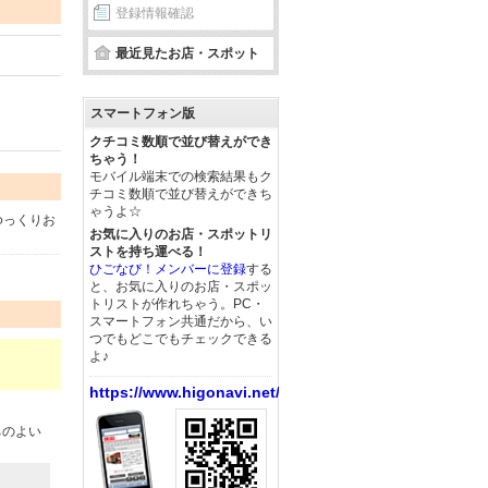
登録情報確認
最近見たお店・スポット
スマートフォン版
クチコミ数順で並び替えができ
ちゃう！
モバイル端末での検索結果もク
チコミ数順で並び替えができち
ゃうよ☆
ゆっくりお
お気に入りのお店・スポットリ
ストを持ち運べる！
ひごなび！メンバーに登録
する
と、お気に入りのお店・スポッ
トリストが作れちゃう。PC・
スマートフォン共通だから、い
つでもどこでもチェックできる
よ♪
https://www.higonavi.net/
ちのよい