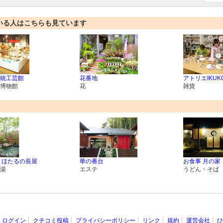
いる人はこちらも見ています
統工芸館
花番地
アトリエIKUK
博物館
花
雑貨
 ほたるの長屋
華の番台
お食事 月の家
湯
エステ
うどん・そば
ログイン
クチコミ投稿
プライバシーポリシー
リンク
規約
運営会社
ひ