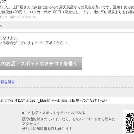
.27）
ました。上田屋さんは高台にあるので露天風呂からの景色が良いです。温泉もぬる
値段は400円で、ロッカー代が100円（返金なし）です。他の平山温泉よりもお客
09/26 掲載：2011/11/22）
人
になります。
いる場合がございますのでご了承ください。
このお店・スポットのクチコミを書く
移転を報告
■
このお店・スポットをモバイルでみる
読取機能付きのモバイルなら、右のバーコードから簡単に
アクセス！
便利に店舗情報を持ち歩こう！