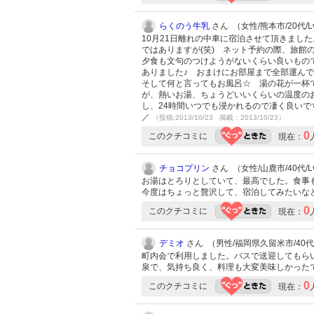
らくのう牛乳
さん （女性/熊本市/20代/Lv
10月21日離れの中車に宿泊させて頂きまし
ではありますが(笑) ネット予約の際、旅
夕食も文句のつけようがないくらい良いもの
ありました♪ おまけにお部屋まで全部運ん
そして何と言ってもお風呂☆ 湯の花が一杯
が、熱いお湯、ちょうどいいくらいの温度のお
し、24時間いつでも浸かれるので凄く良いで
／
（投稿:2013/10/23 掲載：2013/10/23）
0
このクチコミに
現在：
チョコプリン
さん （女性/山鹿市/40代/Lv
お湯はとろりとしていて、最高でした。食事
今度はちょっと贅沢して、宿泊してみたいな
0
このクチコミに
現在：
デミオ
さん （男性/福岡県久留米市/40代/L
町内会で利用しました。バスで送迎してもら
泉で、気持ち良く、料理も大変美味しかった
0
このクチコミに
現在：