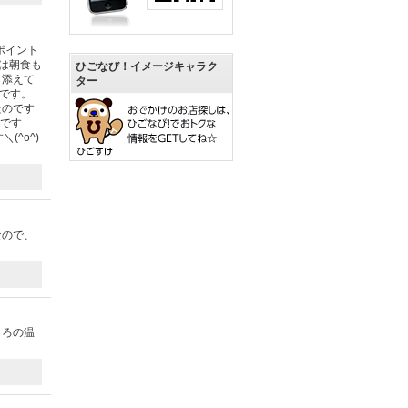
ポイント
は朝食も
ひごなび！イメージキャラク
も添えて
ター
です。
たのです
いです
^o^)
なので、
とろの温