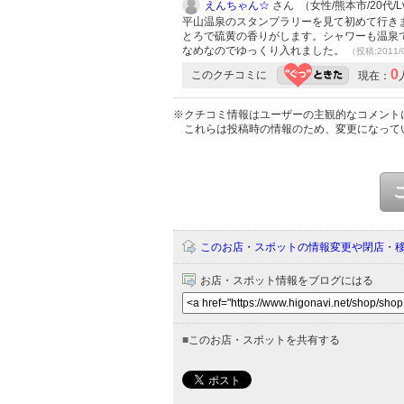
えんちゃん☆
さん （女性/熊本市/20代/Lv
平山温泉のスタンプラリーを見て初めて行き
とろで硫黄の香りがします。シャワーも温泉で
なめなのでゆっくり入れました。
（投稿:2011/
0
このクチコミに
現在：
※クチコミ情報はユーザーの主観的なコメント
これらは投稿時の情報のため、変更になって
このお店・スポットの情報変更や閉店・
お店・スポット情報をブログにはる
■
このお店・スポットを共有する