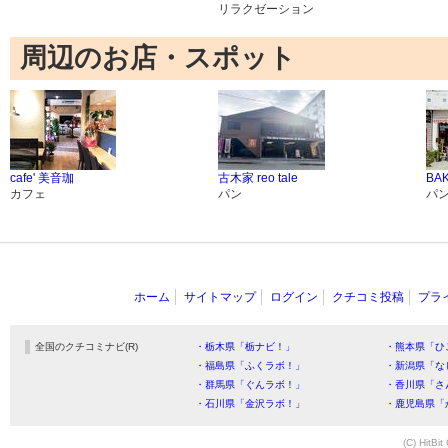
リラクゼーション
周辺のお店・スポット
cafe' 美音珈
古木家 reo tale
BA
カフェ
パン
パ
ホーム
サイトマップ
ログイン
クチコミ投稿
プラ
全国のクチコミナビ(R)
・栃木県「栃ナビ！」
・熊本県「ひ
・福島県「ふくラボ！」
・新潟県「な
・群馬県「ぐんラボ！」
・香川県「さ
・石川県「金沢ラボ！」
・鹿児島県「
(C) HitBit