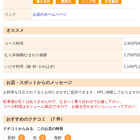
リンク
お店のホームページ
オススメ
コース料理
3,300円/
むら本御膳/ひまわり御膳
2,750円/
いけす料理（鯵･鮃･かわはぎ)
1,100円
お店・スポットからのメッセージ
お料理を注文されてるとお待たせせずに提供できます。HPに掲載しております
駐車場が広くはありませんので、なるべく乗り合わせでお越し下さい。
コース料理はボリューム満点!ですので、お腹を空かせていらっしゃって下さい。
おすすめのクチコミ （
7
件）
クチコミからみる、このお店の特長
新鮮
魚
海鮮
2
2
2