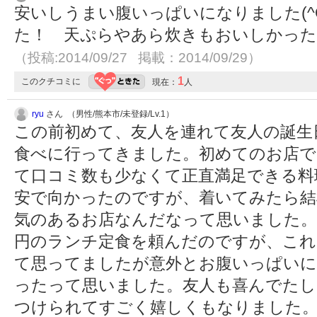
安いしうまい腹いっぱいになりました(^
た！ 天ぷらやあら炊きもおいしかったで
（投稿:2014/09/27 掲載：2014/09/29）
1
このクチコミに
現在：
人
ryu
さん （男性/熊本市/未登録/Lv.1）
この前初めて、友人を連れて友人の誕生
食べに行ってきました。初めてのお店で
て口コミ数も少なくて正直満足できる料
安で向かったのですが、着いてみたら結
気のあるお店なんだなって思いました。そ
円のランチ定食を頼んだのですが、これ
て思ってましたが意外とお腹いっぱいに
ったって思いました。友人も喜んでたし
つけられてすごく嬉しくもなりました。