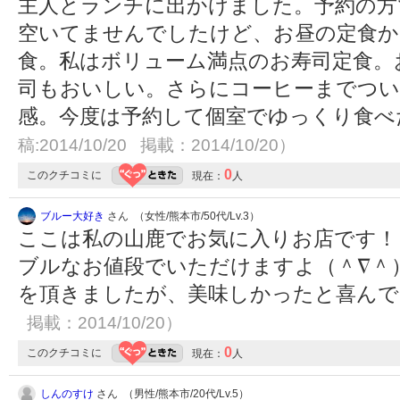
主人とランチに出かけました。予約の方
空いてませんでしたけど、お昼の定食か
食。私はボリューム満点のお寿司定食。
司もおいしい。さらにコーヒーまでつい
感。今度は予約して個室でゆっくり食
稿:2014/10/20 掲載：2014/10/20）
0
このクチコミに
現在：
人
ブルー大好き
さん （女性/熊本市/50代/Lv.3）
ここは私の山鹿でお気に入りお店です！
ブルなお値段でいただけますよ（＾∇＾
を頂きましたが、美味しかったと喜んでい
掲載：2014/10/20）
0
このクチコミに
現在：
人
しんのすけ
さん （男性/熊本市/20代/Lv.5）