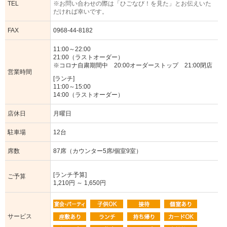
TEL
※お問い合わせの際は「ひごなび！を見た」とお伝えいた
だければ幸いです。
FAX
0968-44-8182
11:00～22:00
21:00（ラストオーダー）
※コロナ自粛期間中 20:00オーダーストップ 21:00閉店
営業時間
[ランチ]
11:00～15:00
14:00（ラストオーダー）
店休日
月曜日
駐車場
12台
席数
87席（カウンター5席/個室9室）
[ランチ予算]
ご予算
1,210円 ～ 1,650円
サービス