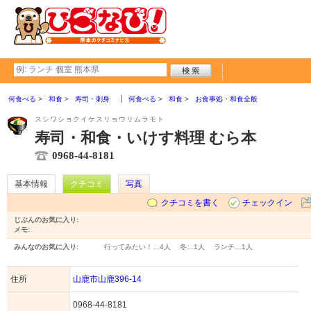
何食べる
和食
寿司・刺身
何食べる
和食
お食事処・和食全般
スシワショクイケスリョウリムラモト
寿司・和食・いけす料理 むら本
0968-44-8181
基本情報
クチコミ
写真
クチコミを書く
チェックイン
じぶんのお気に入り:
メモ:
みんなのお気に入り:
行ってみたい！…
4人
冬…
1人
ランチ…
1人
住所
山鹿市山鹿396-14
0968-44-8181