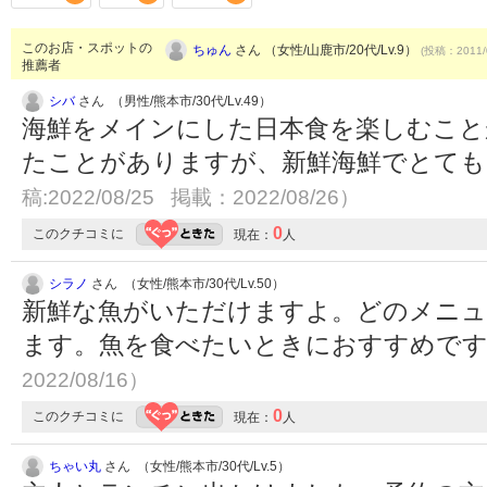
このお店・スポットの
ちゅん
さん （女性/山鹿市/20代/Lv.9）
(投稿：2011/
推薦者
シバ
さん （男性/熊本市/30代/Lv.49）
海鮮をメインにした日本食を楽しむこと
たことがありますが、新鮮海鮮でとて
稿:2022/08/25 掲載：2022/08/26）
0
このクチコミに
現在：
人
シラノ
さん （女性/熊本市/30代/Lv.50）
新鮮な魚がいただけますよ。どのメニュ
ます。魚を食べたいときにおすすめで
2022/08/16）
0
このクチコミに
現在：
人
ちゃい丸
さん （女性/熊本市/30代/Lv.5）