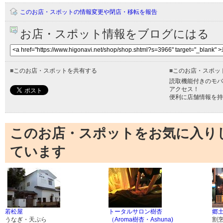
このお店・スポットの情報変更や閉店・移転を報告
お店・スポット情報をブログにはる
■
このお店・スポットを共有する
■
このお店・スポッ
読取機能付きのモバ
アクセス！
便利に店舗情報を持
このお店・スポットをお気に入り
ています
若松屋
トータルサロン樹杏
郷土
うなぎ・天ぷら
（Aroma樹杏・Ashuna)
割