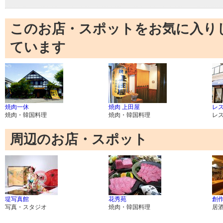
このお店・スポットをお気に入り
ています
焼肉一休
焼肉 上田屋
レ
焼肉・韓国料理
焼肉・韓国料理
レ
周辺のお店・スポット
堤写真館
花秀苑
創作
写真・スタジオ
焼肉・韓国料理
居