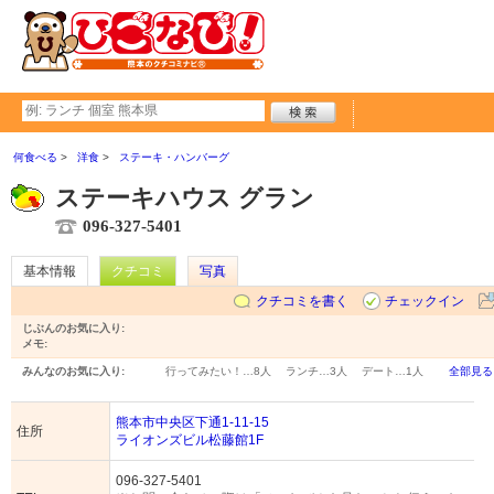
何食べる
洋食
ステーキ・ハンバーグ
ステーキハウス グラン
096-327-5401
基本情報
クチコミ
写真
クチコミを書く
チェックイン
じぶんのお気に入り:
メモ:
みんなのお気に入り:
行ってみたい！…
8人
ランチ…
3人
デート…
1人
全部見る
熊本市中央区下通1-11-15
住所
ライオンズビル松藤館1F
096-327-5401