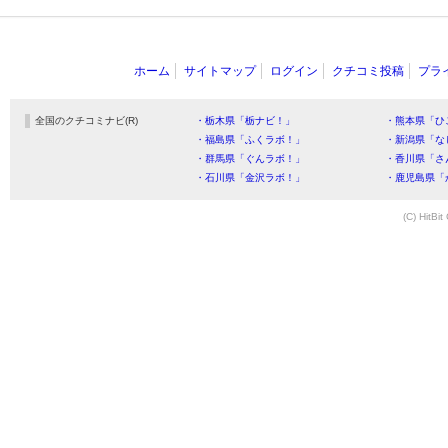
ホーム
サイトマップ
ログイン
クチコミ投稿
プラ
全国のクチコミナビ(R)
・栃木県「栃ナビ！」
・熊本県「ひ
・福島県「ふくラボ！」
・新潟県「な
・群馬県「ぐんラボ！」
・香川県「さ
・石川県「金沢ラボ！」
・鹿児島県「
(C) HitBit