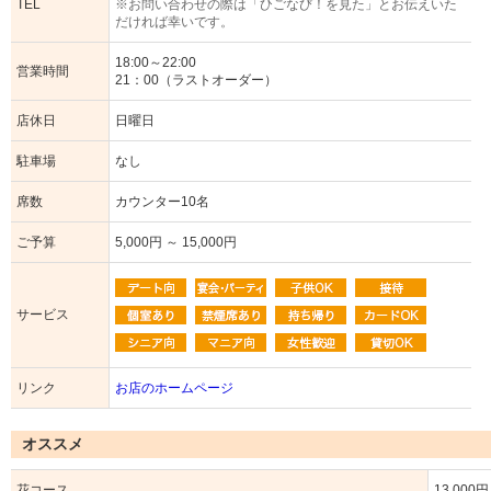
TEL
※お問い合わせの際は「ひごなび！を見た」とお伝えいた
だければ幸いです。
18:00～22:00
営業時間
21：00（ラストオーダー）
店休日
日曜日
駐車場
なし
席数
カウンター10名
ご予算
5,000円 ～ 15,000円
サービス
リンク
お店のホームページ
オススメ
花コース
13,000円