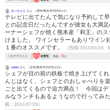
きいちゃん
さん （男性/熊本市/30代/Lv.2）
テレビに出てたんで気になり予約して早
との記念日だったんですが彼女も大満足
ーナーシェフが焼く熊本産「和王」のス
けました。 ワインセラーもありワイン
１番のオススメです。
（投稿:2010/01/15 
0
このクチコミに
現在：
人
sakko
さん （女性/熊本市/20代/Lv.21）
シェフが目の前の鉄板で焼き上げてくれ
んじはなく、シェフとのおしゃべりを
ごと出てくるので迫力満点！ 今回はデ
ルなランチもあるようなので行ってみ
載：2011/07/29）