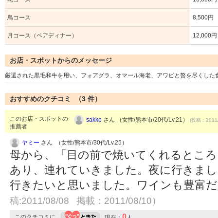
鳥コース
8,500円
月コース（ペアディナー）
12,000円
お店・スポットからのメッセージ
厳選された黒毛和牛を用い、フォアグラ、オマール海老、アワビと贅を尽くした
おすすめのクチコミ （
3
件）
このお店・スポットの
sakko
さん （女性/熊本市/20代/Lv.21）
(投稿：2011/
推薦者
ヤミー
さん （女性/熊本市/30代/Lv.25）
母から、「目の前で焼いてくれるところ
あり、連れていきました。夜に行きまし
行きたいと思いました。ワインも豊富
稿:2011/08/08 掲載：2011/08/10）
0
このクチコミに
現在：
人