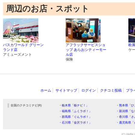
周辺のお店・スポット
パスカワールド グリーン
アフラックサービスショ
欧
ランド店
ップ あらおシティーモー
ケ
アミューズメント
ル店
保険
ホーム
サイトマップ
ログイン
クチコミ投稿
プラ
全国のクチコミナビ(R)
・栃木県「栃ナビ！」
・熊本県「ひ
・福島県「ふくラボ！」
・新潟県「な
・群馬県「ぐんラボ！」
・香川県「さ
・石川県「金沢ラボ！」
・鹿児島県「
(C) HitBit