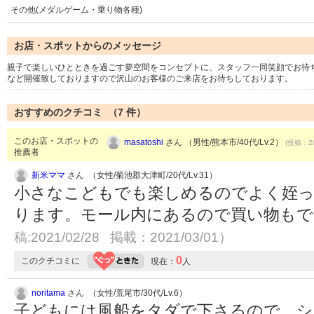
その他(メダルゲーム・乗り物各種)
お店・スポットからのメッセージ
親子で楽しいひとときを過ごす夢空間をコンセプトに、スタッフ一同笑顔でお待
など開催致しておりますので沢山のお客様のご来店をお待ちしております。
おすすめのクチコミ （
7
件）
このお店・スポットの
masatoshi
さん （男性/熊本市/40代/Lv.2）
(投稿：20
推薦者
新米ママ
さん （女性/菊池郡大津町/20代/Lv.31）
小さなこどもでも楽しめるのでよく姪
ります。モール内にあるので買い物も
稿:2021/02/28 掲載：2021/03/01）
0
このクチコミに
現在：
人
noritama
さん （女性/荒尾市/30代/Lv.6）
子どもには風船をタダで下さるので、シ