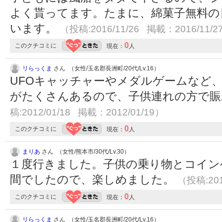
よく貰ってます。たまに、綿菓子無料の
います。
（投稿:2016/11/26 掲載：2016/11/2
0
このクチコミに
現在：
人
リらっくま
さん （女性/玉名郡長洲町/20代/Lv.16）
UFOキャッチャーやメダルゲームなど
がたくさんあるので、子供連れの方で賑
稿:2012/01/18 掲載：2012/01/19）
0
このクチコミに
現在：
人
まりあ
さん （女性/熊本市/30代/Lv.30）
１度行きました。子供の乗り物とコイン
間でしたので、楽しめました。
（投稿:201
0
このクチコミに
現在：
人
リらっくま
さん （女性/玉名郡長洲町/20代/Lv.16）