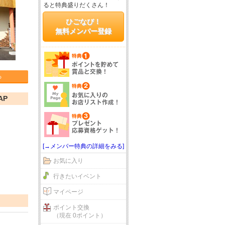
ると特典盛りだくさん！
ひごなび！
無料メンバー登録
る
AP
[→メンバー特典の詳細をみる]
お気に入り
行きたいイベント
マイページ
ポイント交換
（現在 0ポイント）