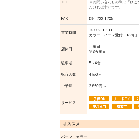
TEL
※お問い合わせの際は「ひご
だければ幸いです。
FAX
096-233-1235
10:00～19:00
営業時間
カラー パーマ受付 18時ま
月曜日
店休日
第3火曜日
駐車場
5～6台
収容人数
4席/3人
ご予算
3,850円 ～
サービス
オススメ
パーマ カラー