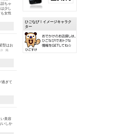
ん話ちゃ
通は少し
方も女性
ひごなび！イメージキャラク
ター
髪型はお
/13 掲
が過ぎて
良い美容
おいしか