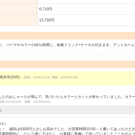
6,710円
15,730円
た、パーマやカラーの待ち時間に、各種ドリンク+ケーキが付きます。アットホーム
性/熊本市/20代）
(投稿：2006/01/19 掲載：2006/01/19)
んとのおしゃべりが弾んで、気づいたらカラーとカットが終わっていました。カラ
稿:2015/04/02 掲載：2015/04/02）
人
.1）
！ 値段は6300円と少しお高めでした…が営業時間10:00～と書いてあったけど
や営業時間外に…という感じではなく、お客様に準備して待っていました＾＾かのよ