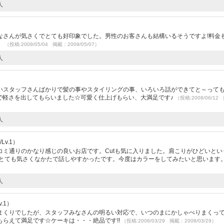
人
）
なさんが気さくでとても好印象でした。男性のお客さんも結構いるそうですよ!料金
。
（投稿:2009/05/04 掲載：2009/05/07）
人
いスタッフさんばかりで髪の事やスタイリングの事、いろいろ話ができてと～って
囲気で軽さを出してもらいました☆可愛く仕上げもらい、大満足です♪
（投稿:2008/06/12
人
Lv.1）
コミ通りのかなり感じの良いお店です。Cutも気に入りました。肩こりがひどいとい
がとても気さくなかたで話しやすかったです。今度はカラーをしてみたいと思います
人
.1）
まくりでしたが、スタッフみなさんの明るい対応で、いつのまにかしゃべりまくっ
らえて満足です☆ケーキは・・・絶品です!!
（投稿:2008/03/29 掲載：2008/03/29）