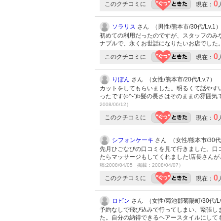
0
このクチコミに
現在：
ソラリス
さん （男性/熊本市/30代/Lv.1
初めての利用だったのですが、スタッフのみ
ナブルで、永くお世話になりたいお店でした
0
このクチコミに
現在：
りぼん
さん （女性/熊本市/20代/Lv.7）
カットをしてもらいました。明るくて話やす
ったです(o^-’)b髪の長さはそのままの雰
2008/06/12）
0
このクチコミに
現在：
シフォンケーキ
さん （女性/熊本市/30代/
先月ひごなびの口コミを見て行きました。口
たらマッサージもしてくれました!店長さん
稿:2008/04/05 掲載：2008/04/07）
0
このクチコミに
現在：
ロビン
さん （女性/菊池郡菊陽町/30代/Lv
予約なしで飛び込みで行ってしまい、緊張し
た。自分の納得できるヘアースタイルにしても