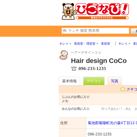
キレイ
美容室・理容室
美容室
キレイ
美
ヘアーデザインココ
Hair design CoCo
096-233-1235
基本情報
クチコミ
写真
クチ
じぶんのお気に入り:
メモ:
みんなのお気に入り:
行ってみたい！…
8人
住所
菊池郡菊陽町光の森4丁目12-
096-233-1235