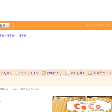
ようこそ！
ゲスト
さん
容室・理容室
理容室
コミを書く
チェックイン
お気に入り
メモを書く
印刷用ページ
お気に入り…
4人
おススメ☆…
1人
1