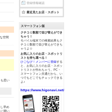
登録情報確認
最近見たお店・スポット
スマートフォン版
クチコミ数順で並び替えができ
ちゃう！
な空間
モバイル端末での検索結果もク
チコミ数順で並び替えができち
ゃうよ☆
お気に入りのお店・スポットリ
ストを持ち運べる！
ひごなび！メンバーに登録
する
と、お気に入りのお店・スポッ
トリストが作れちゃう。PC・
スマートフォン共通だから、い
つでもどこでもチェックできる
ーも思い
よ♪
https://www.higonavi.net/
少し早め
うに開い