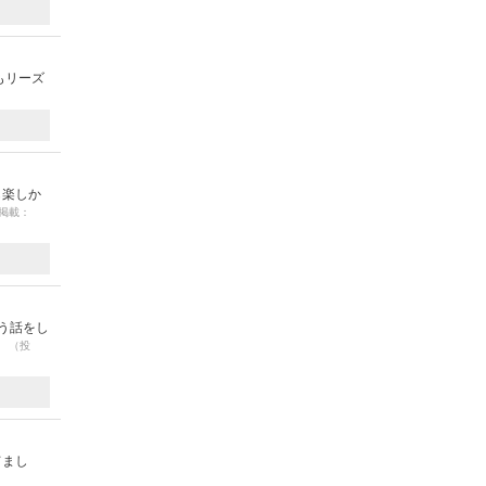
もリーズ
も楽しか
 掲載：
う話をし
。
（投
てまし