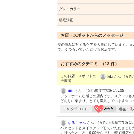
グレイカラー
縮毛矯正
お店・スポットからのメッセージ
髪の痛みに対するケアを大事にしています。ま
で、くつろいでいただけるお店です。
おすすめのクチコミ （
13
件）
このお店・スポットの
kiki さん （女
推薦者
riiiii
さん （女性/熊本市/20代/Lv.35）
アットホームな感じの店内です。スタッフさ
どおりに染まり、とても満足しています☆
（投
0
このクチコミに
現在：
なるちゃん
さん （女性/上天草市/10代/Lv
ヘアセットとメイクアップしていただきました
に行ったところ、9:00からでも、慌て開店