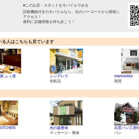
■
このお店・スポットをモバイルでみる
読取機能付きのモバイルなら、右のバーコードから簡単に
アクセス！
便利に店舗情報を持ち歩こう！
いる人はこちらも見ています
家 ふぅ凛
シンデレラ
marimekko
化粧品
雑貨
 KITCHEN
光の森整体
石窯パン工房fou
マッサージ・整体
パン