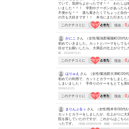
ていて、気持ちよかったです＾＾ わたしは
いました＾＾！ 学割やクーポンがあったら
不便かな＾＾ 落ち着きたくてちょっと自分
の方も大好きです！！ 本当にまた行きたくた
0
このクチコミに
現在：
かにこ
さん （女性/菊池郡菊陽町/20代/Lv
初めていきました。カットとパーマをしても
任せでお願いしたら、大満足の仕上がりでした
載：2010/07/13）
0
このクチコミに
現在：
はりゅえ
さん （女性/菊池郡大津町/20代/
初めての利用で、カットとカラーをしました
しまいました！ 手作りのケーキもとても美味し
2009/12/15）
0
このクチコミに
現在：
まりんぶるぅ
さん （女性/熊本市/30代/Lv
カットとカラーをしましたが、仕上がりに大満
院を探していたのですが、これからはこちら
ったです。
（投稿:2009/05/08 掲載：2009/05/0