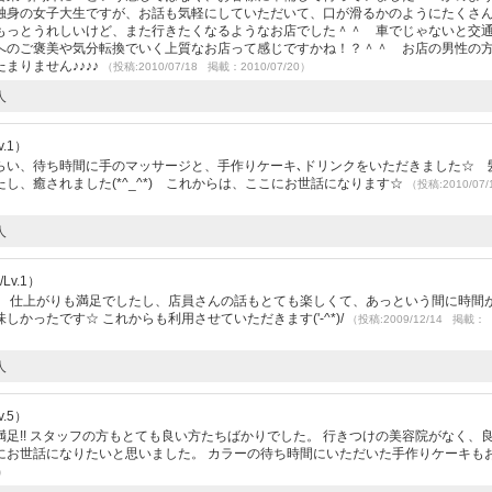
独身の女子大生ですが、お話も気軽にしていただいて、口が滑るかのようにたくさ
もっとうれしいけど、また行きたくなるようなお店でした＾＾ 車でじゃないと交
へのご褒美や気分転換でいく上質なお店って感じですかね！？＾＾ お店の男性の
まりません♪♪♪♪
（投稿:2010/07/18 掲載：2010/07/20）
人
.1）
らい、待ち時間に手のマッサージと、手作りケーキ､ドリンクをいただきました☆ 
し、癒されました(*^_^*) これからは、ここにお世話になります☆
（投稿:2010/07
人
Lv.1）
。 仕上がりも満足でしたし、店員さんの話もとても楽しくて、あっという間に時間
かったです☆ これからも利用させていただきます('-^*)/
（投稿:2009/12/14 掲載：
人
.5）
足!! スタッフの方もとても良い方たちばかりでした。 行きつけの美容院がなく、
にお世話になりたいと思いました。 カラーの待ち時間にいただいた手作りケーキも
9）