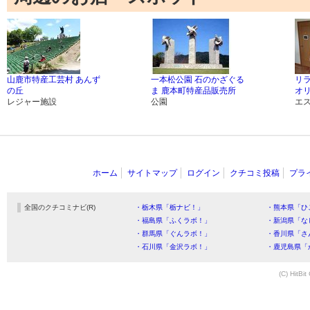
山鹿市特産工芸村 あんず
一本松公園 石のかざぐる
リ
の丘
ま 鹿本町特産品販売所
オ
レジャー施設
公園
エ
ホーム
サイトマップ
ログイン
クチコミ投稿
プラ
全国のクチコミナビ(R)
・栃木県「栃ナビ！」
・熊本県「ひ
・福島県「ふくラボ！」
・新潟県「な
・群馬県「ぐんラボ！」
・香川県「さ
・石川県「金沢ラボ！」
・鹿児島県「
(C) HitBit