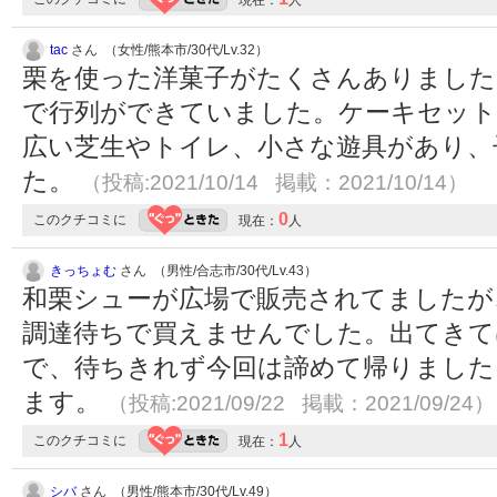
現在：
人
tac
さん （女性/熊本市/30代/Lv.32）
栗を使った洋菓子がたくさんありました
で行列ができていました。ケーキセット
広い芝生やトイレ、小さな遊具があり、
た。
（投稿:2021/10/14 掲載：2021/10/14）
0
このクチコミに
現在：
人
きっちょむ
さん （男性/合志市/30代/Lv.43）
和栗シューが広場で販売されてましたが
調達待ちで買えませんでした。出てきて
で、待ちきれず今回は諦めて帰りました
ます。
（投稿:2021/09/22 掲載：2021/09/24）
1
このクチコミに
現在：
人
シバ
さん （男性/熊本市/30代/Lv.49）