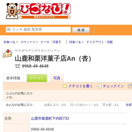
何食べる
スウィーツ
ケーキ・洋菓子
何食べる
テイクアウト・宅配
ヤマガワグリヨウガシテンアン
山鹿和栗洋菓子店An（杏）
0968-48-4648
基本情報
クチコミ
写真
クチコミを書く
チェックイン
じぶんのお気に入り:
メモ:
みんなのお気に入り:
お気に入り…
5人
行ってみたい！…
4人
手土産…
1人
全部
住所
山鹿市菊鹿町下内田733
0968-48-4648