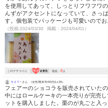
を使用してあって、しっとりフワフワ
んずがアクセントになっていて、さっ
す。個包装でパッケージも可愛いのでお
（投稿:2024/03/30 掲載：2024/04/01）
0
このクチコミに
現在：
人
ケイＴ~
さん （女性/熊本市/40代/Lv.38）
フェアーのショコラを販売されていたの
中にはロールケーキの一本売りが完売し
ットを購入しました。栗のが丸ごと入っ