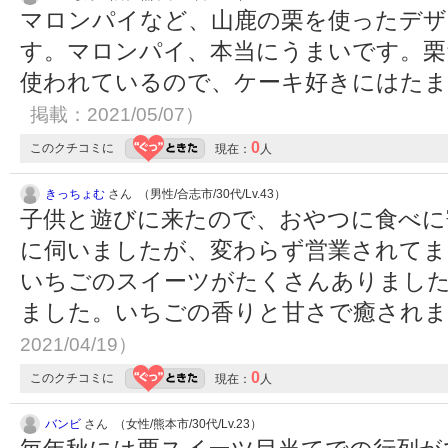
マロンパイなど、山鹿の栗を使ったデザ
す。マロンパイ、本当にうまいです。栗
使われているので、ケーキ好きにはた
掲載：2021/05/07）
0
このクチコミに
現在：
人
きっちょむ
さん （男性/合志市/30代/Lv.43）
子供と遊びに来たので、おやつに食べに
に伺いましたが、変わらず営業されてま
いちごのスイーツがたくさんありまし
ました。いちごの香りと甘さで癒され
2021/04/19）
0
このクチコミに
現在：
人
バンビ
さん （女性/熊本市/30代/Lv.23）