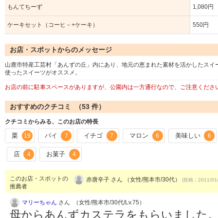
もんてちーず
1,080円
ケーキセット（コーヒ－+ケーキ）
550円
お店・スポットからのメッセージ
山鹿市特産工芸村「あんずの丘」内にあり、地元の恵まれた素材を活かしたスイ
使ったスイーツがオススメ。
お店の前に駐車スペースがありますが、公園内は一方通行なので、ご注意くださ
おすすめのクチコミ （
53
件）
クチコミからみる、このお店の特長
栗
パイ
イチゴ
マロン
美味しい
19
7
7
6
6
店
お菓子
4
4
このお店・スポットの
赤唐辛子 さん （女性/熊本市/30代）
(投稿：2011/01
推薦者
マリーちゃん
さん （女性/熊本市/30代/Lv.75）
母からあんずカステラをもらいました