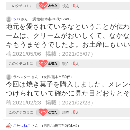
0
このクチコミに
現在：
人
シバ
さん （男性/熊本市/30代/Lv.49）
地元を愛されているなということが伝わ
ームは、クリームがおいしくて、なかな
キもうまそうでしたよ。お土産にもい
稿:2021/05/06 掲載：2021/05/07）
0
このクチコミに
現在：
人
ラベンター さん （女性/熊本市/30代）
今回は焼き菓子を購入しました。メレン
つけられていて確かに見た目どおりと
稿:2021/02/23 掲載：2021/02/23）
0
このクチコミに
現在：
人
こたつねこ
さん （男性/山鹿市/40代/Lv.5）