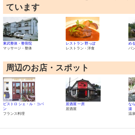
ています
東武整体・整骨院
レストラン 野っぽ
め
マッサージ・整体
レストラン・洋食
パ
周辺のお店・スポット
ビストロ シェ・ル・コパ
居酒屋 一房
な
ン
居酒屋
湯
フランス料理
温