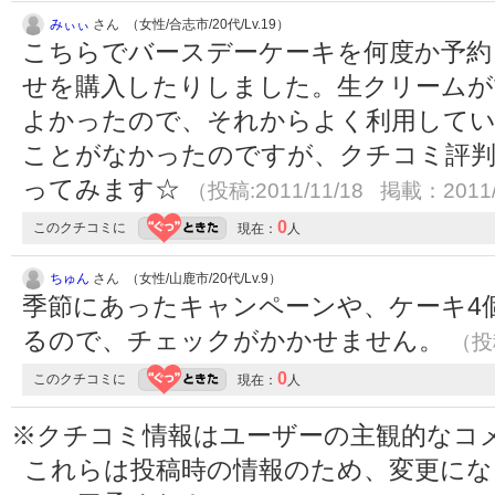
みぃぃ
さん （女性/合志市/20代/Lv.19）
こちらでバースデーケーキを何度か予約
せを購入したりしました。生クリームが
よかったので、それからよく利用してい
ことがなかったのですが、クチコミ評
ってみます☆
（投稿:2011/11/18 掲載：2011/
0
このクチコミに
現在：
人
ちゅん
さん （女性/山鹿市/20代/Lv.9）
季節にあったキャンペーンや、ケーキ4
るので、チェックがかかせません。
（投稿
0
このクチコミに
現在：
人
※クチコミ情報はユーザーの主観的なコ
これらは投稿時の情報のため、変更に