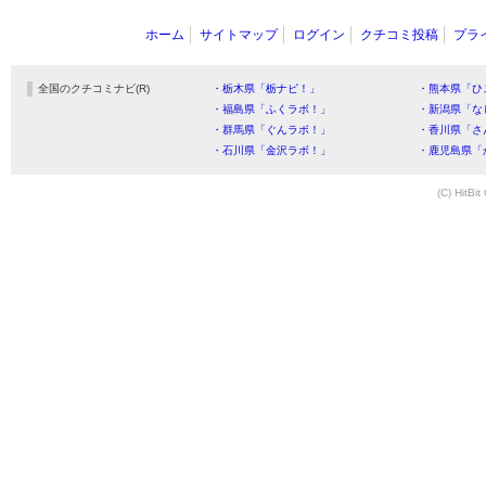
ホーム
サイトマップ
ログイン
クチコミ投稿
プラ
全国のクチコミナビ(R)
・栃木県「栃ナビ！」
・熊本県「ひ
・福島県「ふくラボ！」
・新潟県「な
・群馬県「ぐんラボ！」
・香川県「さ
・石川県「金沢ラボ！」
・鹿児島県「
(C) HitBit