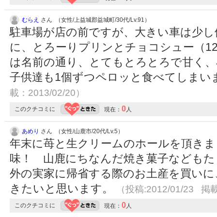
むらえ
さん （女性/上益城郡益城町/30代/Lv.91）
駐車場が店の前ですが、大きい車は少し
に、とろーりプリンとチョコシュー（1
は名前の通り、とてもとろとろで甘く、
子供達も1個ずつペロッと食べてしまい
載：2013/02/20）
0
このクチコミに
現在：
人
あめり
さん （女性/山鹿市/20代/Lv.5）
年末に苺と生クリームのホールを頂きま
味！ 山鹿にちなんだ焼き菓子などもた
外の実家に帰省する際のお土産を買いに、
きたいと思います。
（投稿:2012/01/23 掲載
0
このクチコミに
現在：
人