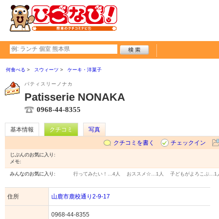
何食べる
スウィーツ
ケーキ・洋菓子
パティスリーノナカ
Patisserie NONAKA
0968-44-8355
基本情報
クチコミ
写真
クチコミを書く
チェックイン
じぶんのお気に入り:
メモ:
みんなのお気に入り:
行ってみたい！…
4人
おススメ☆…
1人
子どもがよろこぶ…
1
住所
山鹿市鹿校通り2-9-17
0968-44-8355