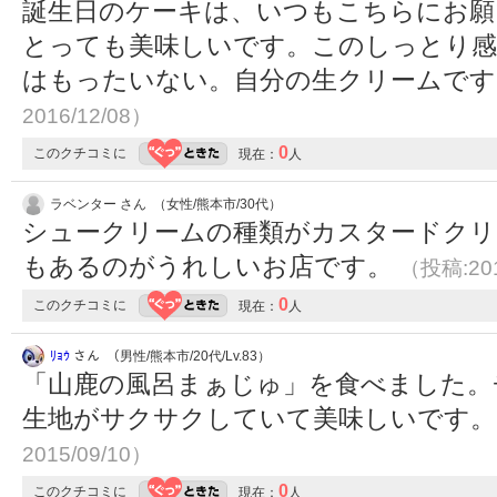
誕生日のケーキは、いつもこちらにお願
とっても美味しいです。このしっとり感
はもったいない。自分の生クリームで
2016/12/08）
0
このクチコミに
現在：
人
ラベンター さん （女性/熊本市/30代）
シュークリームの種類がカスタードクリ
もあるのがうれしいお店です。
（投稿:201
0
このクチコミに
現在：
人
ﾘｮｳ
さん （男性/熊本市/20代/Lv.83）
「山鹿の風呂まぁじゅ」を食べました。
生地がサクサクしていて美味しいです
2015/09/10）
0
このクチコミに
現在：
人