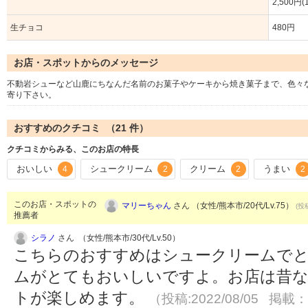
2,500円(
生チョコ
480円
お店・スポットからのメッセージ
不動岩シューなど山鹿にちなんだ名前のお菓子やケーキから焼き菓子まで、色々
寄り下さい。
おすすめのクチコミ （
21
件）
クチコミからみる、このお店の特長
おいしい
シュークリーム
クリーム
うまい
4
2
2
2
このお店・スポットの
マリーちゃん
さん （女性/熊本市/20代/Lv.75）
(投
推薦者
シラノ
さん （女性/熊本市/30代/Lv.50）
こちらのおすすめはシュークリームで
ムがとてもおいしいですよ。お店は昔
トが楽しめます。
（投稿:2022/08/05 掲載：2