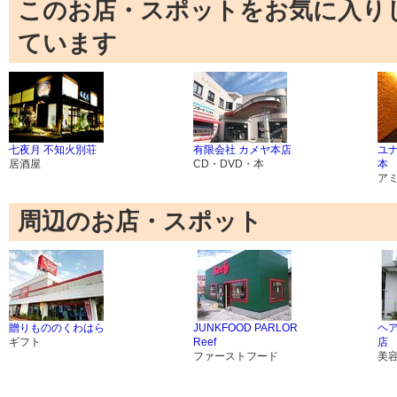
このお店・スポットをお気に入り
ています
七夜月 不知火別荘
有限会社 カメヤ本店
ユ
居酒屋
CD・DVD・本
本
ア
周辺のお店・スポット
贈りもののくわはら
JUNKFOOD PARLOR
ヘ
ギフト
Reef
店
ファーストフード
美