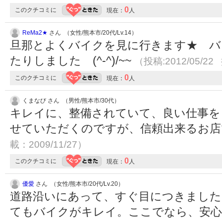
0
このクチコミに
現在：
人
ReMa2★
さん （女性/熊本市/20代/Lv.14）
旦那とよくバイクを見に行きます★ バ
たりしました (^-^)/~~
（投稿:2012/05/22
0
このクチコミに
現在：
人
くまなび さん （男性/熊本市/30代）
キレイに、整備されていて、良い仕事を
せていただくのですが、信頼出来るお
載：2009/11/27）
0
このクチコミに
現在：
人
優愛
さん （女性/熊本市/20代/Lv.20）
道路沿いにあって、すぐ目につきました
てもバイクがキレイ。ここでなら、安