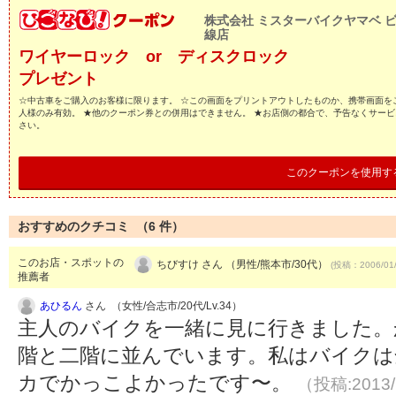
株式会社 ミスターバイクヤマベ 
線店
ワイヤーロック or ディスクロック
プレゼント
☆中古車をご購入のお客様に限ります。 ☆この画面をプリントアウトしたものか、携帯画面をご
人様のみ有効。 ★他のクーポン券との併用はできません。 ★お店側の都合で、予告なくサー
さい。
このクーポンを使用す
おすすめのクチコミ （
6
件）
このお店・スポットの
ちびすけ さん （男性/熊本市/30代）
(投稿：2006/01
推薦者
あひるん
さん （女性/合志市/20代/Lv.34）
主人のバイクを一緒に見に行きました。
階と二階に並んでいます。私はバイクは
カでかっこよかったです〜。
（投稿:2013/