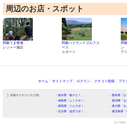
周辺のお店・スポット
阿蘇うま牧場
阿蘇ハイランドゴルフコ
阿
レジャー施設
ース
ン
スポーツ
ア
ホーム
サイトマップ
ログイン
クチコミ投稿
プラ
全国のクチコミナビ(R)
・栃木県「栃ナビ！」
・熊本県「ひ
・福島県「ふくラボ！」
・新潟県「な
・群馬県「ぐんラボ！」
・香川県「さ
・石川県「金沢ラボ！」
・鹿児島県「
(C) HitBit