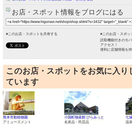
お店・スポット情報をブログにはる
■
このお店・スポットを共有する
■
このお店・スポッ
読取機能付きのモバ
アクセス！
便利に店舗情報を持
このお店・スポットをお気に入り
ています
熊本市動植物園
小国町物産館 ぴらみっと
七
アミューズメント
名産品・民芸品
温