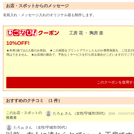
お店・スポットからのメッセージ
名前入れ・メッセージ入れのオリジナル器も制作します。
工房 花 ・ 陶房 楽
10%OFF!
★本券1枚でお1人様のみ有効。 ★この画面をプリントアウトしたものか携帯画面を、ご注文の
用はできません。 ★お店側の都合で、予告なくサービスを打ち切る場合がございますのでご了
このクーポンを使用す
おすすめのクチコミ （
1
件）
このお店・スポットの
たろぉ さん （女性/宇城市/30代）
(投稿：2010/07/2
推薦者
たろぉ さん （女性/宇城市/30代）