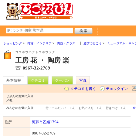
ショッピング
雑貨・インテリア
陶器・グラス
遊びに行こう
ミュージアム・ギャ
コウボウハナトウボウラク
工房 花 ・ 陶房 楽
0967-32-2769
基本情報
クチコミ
クーポン
写真
クチコミを書く
チェックイン
じぶんのお気に入り:
メモ:
みんなのお気に入り:
行ってみたい！…
9人
お気に入り…
1人
行きつけ…
1人
全
住所
阿蘇市乙姫1794
0967-32-2769