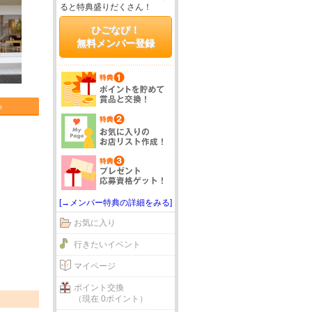
ると特典盛りだくさん！
ひごなび！
無料メンバー登録
る
[→メンバー特典の詳細をみる]
お気に入り
行きたいイベント
マイページ
ポイント交換
（現在 0ポイント）