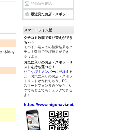
登録情報確認
最近見たお店・スポット
スマートフォン版
クチコミ数順で並び替えができ
ちゃう！
モバイル端末での検索結果もク
チコミ数順で並び替えができち
ない材料を
ゃうよ☆
お気に入りのお店・スポットリ
ストを持ち運べる！
ひごなび！メンバーに登録
する
と、お気に入りのお店・スポッ
トリストが作れちゃう。PC・
スマートフォン共通だから、い
つでもどこでもチェックできる
よ♪
https://www.higonavi.net/