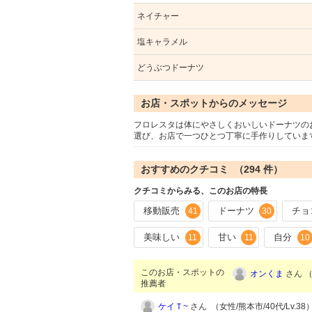
ネイチャー
塩キャラメル
どうぶつドーナツ
お店・スポットからのメッセージ
フロレスタは体にやさしくおいしいドーナツの
選び、お店で一つひとつ丁寧に手作りしていま
おすすめのクチコミ （
294
件）
クチコミからみる、このお店の特長
移動販売
ドーナツ
チョ
41
30
美味しい
甘い
自分
11
11
10
このお店・スポットの
オンくま
さん （
推薦者
ケイＴ~
さん （女性/熊本市/40代/Lv.38