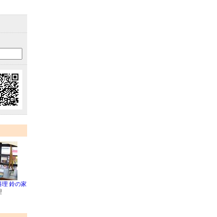
理 鈴の家
理