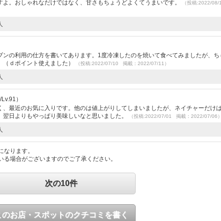
すよ。おしゃれなだけではなく、甘さもちょうどよくてうまいです。
（投稿:2022/08
人
）
ブンの利用の仕方を書いてあります。1度冷凍したのを焼いて食べてみましたが、ち
。（ｄポイント使えました）
（投稿:2022/07/10 掲載：2022/07/11）
人
v.91）
く、最近のお気に入りです。他のは値上がりしてしまいましたが、ネイチャーだけは1
、翌日よりもやっぱり美味しいなと思いました。
（投稿:2022/07/01 掲載：2022/07/06
人
になります。
いる場合がございますのでご了承ください。
次の10件
このお店・スポットのクチコミを書く