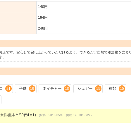
140円
194円
248円
お店です。安心して召し上がっていただけるよう、できるだけ自然で添加物を含ま
す。
コ
子供
ネイチャー
シュガー
種類
21
19
18
15
15
女性/熊本市/30代/Lv.1）
(投稿：2010/05/16 掲載：2010/06/22)
）