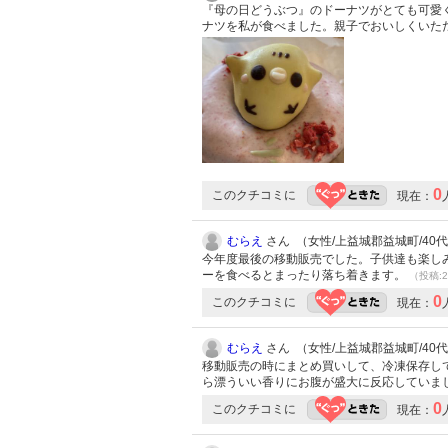
『母の日どうぶつ』のドーナツがとても可愛
ナツを私が食べました。親子でおいしくいた
0
このクチコミに
現在：
むらえ
さん （女性/上益城郡益城町/40代/L
今年度最後の移動販売でした。子供達も楽し
ーを食べるとまったり落ち着きます。
（投稿:2
0
このクチコミに
現在：
むらえ
さん （女性/上益城郡益城町/40代/L
移動販売の時にまとめ買いして、冷凍保存し
ら漂ういい香りにお腹が盛大に反応していま
0
このクチコミに
現在：