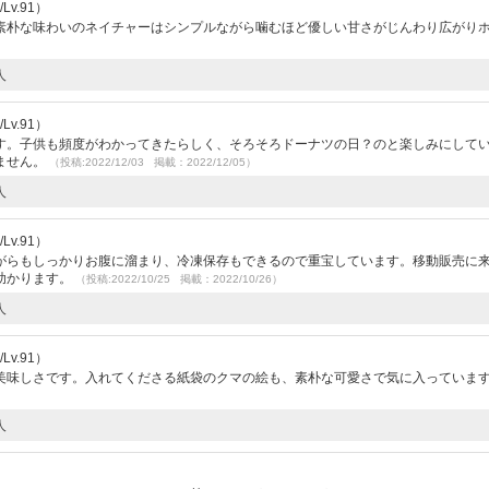
v.91）
素朴な味わいのネイチャーはシンプルながら噛むほど優しい甘さがじんわり広がり
人
v.91）
す。子供も頻度がわかってきたらしく、そろそろドーナツの日？のと楽しみにして
ません。
（投稿:2022/12/03 掲載：2022/12/05）
人
v.91）
がらもしっかりお腹に溜まり、冷凍保存もできるので重宝しています。移動販売に
助かります。
（投稿:2022/10/25 掲載：2022/10/26）
人
v.91）
美味しさです。入れてくださる紙袋のクマの絵も、素朴な可愛さで気に入っていま
人