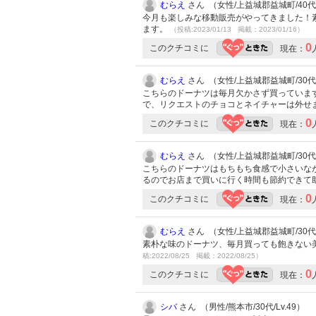
むらえ
さん （女性/上益城郡益城町/40代/L
今月も楽しみな移動販売がやってきました！
ます。
（投稿:2023/01/13 掲載：2023/01/16）
0
このクチコミに
現在：
むらえ
さん （女性/上益城郡益城町/30代/L
こちらのドーナツは毎月欠かさず買っていま
で、リクエストのチョコとネイチャーは外せ
0
このクチコミに
現在：
むらえ
さん （女性/上益城郡益城町/30代/L
こちらのドーナツはもちもち食感で小さいな
るのでお店まで買いに行く時間も節約できて
0
このクチコミに
現在：
むらえ
さん （女性/上益城郡益城町/30代/L
素朴な味のドーナツ、毎月買っても飽きない
稿:2022/08/25 掲載：2022/08/25）
0
このクチコミに
現在：
シバ
さん （男性/熊本市/30代/Lv.49）