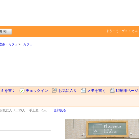
ようこそ！
ゲスト
さん
喫茶・カフェ
カフェ
コミを書く
チェックイン
お気に入り
メモを書く
印刷用ページ
お気に入り…
15人
手土産…
6人
全部見る