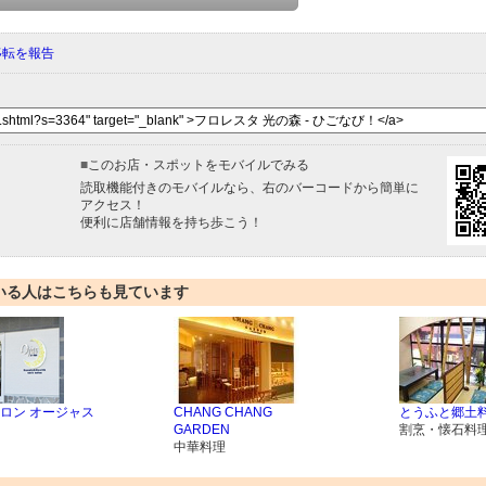
移転を報告
■
このお店・スポットをモバイルでみる
読取機能付きのモバイルなら、右のバーコードから簡単に
アクセス！
便利に店舗情報を持ち歩こう！
いる人はこちらも見ています
ロン オージャス
CHANG CHANG
とうふと郷土料
GARDEN
割烹・懐石料
中華料理