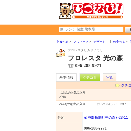
何食べる
スウィーツ
デザート
何食べる
フロレスタヒカリノモリ
フロレスタ 光の森
096-288-9971
基本情報
クチコミ
写真
クチ
じぶんのお気に入り:
メモ:
みんなのお気に入り:
行ってみたい！…
59人
住所
菊池郡菊陽町光の森7-23-11
096-288-9971