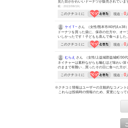
見た目がかわいいドーナツが販売されていま
載：2022/08/19）
0
このクチコミに
現在：
ケイＴ~
さん （女性/熊本市/40代/Lv.38
ドーナツを買った袋に、保存の仕方や、オー
いしかったです！子どもも喜んで食べました
0
このクチコミに
現在：
むらえ
さん （女性/上益城郡益城町/30代/L
ネイチャーは素朴ながらも噛むほど味わい深
のままで有難い…買ったその日に食べた方が
0
このクチコミに
現在：
※クチコミ情報はユーザーの主観的なコメント
これらは投稿時の情報のため、変更になって