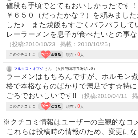
値段も手頃でとてもおいしかったです！
￥６５０（だったかな？）を頼みました
した♪ また焼飯もすごくパラパラして
レーラーメンを息子が食べたいとの事な
（投稿:2010/10/23 掲載：2010/10/25）
0
このクチコミに
現在：
人
マルクス・オブジ
さん （女性/熊本市/10代/Lv.8）
ラーメンはもちろんですが、ホルモン煮
格で本格なものばかりで満足です☆特に
ごろでおいしいです!!
（投稿:2010/04/11 掲
0
このクチコミに
現在：
人
※クチコミ情報はユーザーの主観的なコ
これらは投稿時の情報のため、変更に