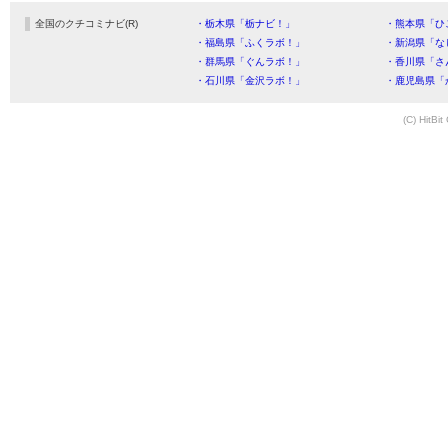
全国のクチコミナビ(R)
・栃木県「栃ナビ！」
・熊本県「ひ
・福島県「ふくラボ！」
・新潟県「な
・群馬県「ぐんラボ！」
・香川県「さ
・石川県「金沢ラボ！」
・鹿児島県「
(C) HitBit