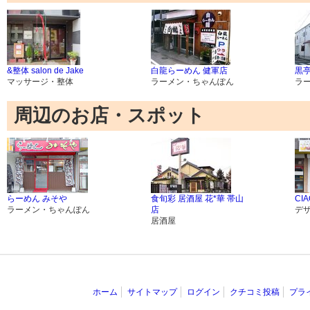
&整体 salon de Jake
白龍らーめん 健軍店
黒
マッサージ・整体
ラーメン・ちゃんぽん
ラ
周辺のお店・スポット
らーめん みそや
食旬彩 居酒屋 花*華 帯山
CIA
ラーメン・ちゃんぽん
店
デ
居酒屋
ホーム
サイトマップ
ログイン
クチコミ投稿
プラ