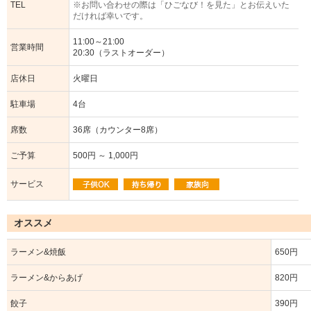
TEL
※お問い合わせの際は「ひごなび！を見た」とお伝えいた
だければ幸いです。
11:00～21:00
営業時間
20:30（ラストオーダー）
店休日
火曜日
駐車場
4台
席数
36席（カウンター8席）
ご予算
500円 ～ 1,000円
サービス
オススメ
ラーメン&焼飯
650円
ラーメン&からあげ
820円
餃子
390円