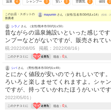
温泉
シャンプー
安い
雰囲気
値段
4
3
3
2
2
このお店・スポットの
mayumin
さん （女性/玉名市/30代/Lv.14）
(投稿：20
推薦者
シラノ
さん （女性/熊本市/30代/Lv.50）
昔ながらの温泉施設いといった感じです
ンプーなどがないですが、販売されて
稿:2022/08/05 掲載：2022/08/16）
0
このクチコミに
現在：
人
シバ
さん （男性/熊本市/30代/Lv.49）
とにかく値段が安いのでうれしいです。
ろいろと楽しませてくれますよ。シャ
ですが、持っていかれたほうがいいで
2022/05/01）
0
このクチコミに
現在：
人