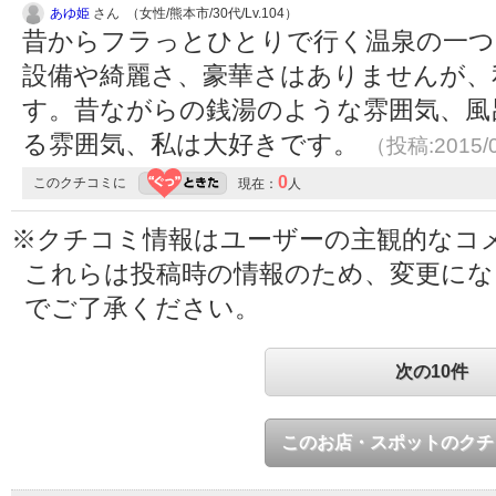
あゆ姫
さん （女性/熊本市/30代/Lv.104）
昔からフラっとひとりで行く温泉の一つ
設備や綺麗さ、豪華さはありませんが、
す。昔ながらの銭湯のような雰囲気、風
る雰囲気、私は大好きです。
（投稿:2015/
0
このクチコミに
現在：
人
※クチコミ情報はユーザーの主観的なコ
これらは投稿時の情報のため、変更に
でご了承ください。
次の10件
このお店・スポットのクチ