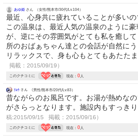
あゆ姫
さん （女性/熊本市/30代/Lv.104）
最近、心身共に疲れていることが多いの
この温泉は、最近人気の温泉のように豪
が、逆にその雰囲気がとても私を癒して
所のおばぁちゃん達との会話が自然にう
リラックスで、身も心もとてもあたた
掲載：2015/09/19）
0
このクチコミに
現在：
人
ﾘｮｳ
さん （男性/熊本市/20代/Lv.83）
昔ながらのお風呂です。お湯が熱めなの
がさらっとなります。施設内もすっき
稿:2015/09/15 掲載：2015/09/16）
0
このクチコミに
現在：
人