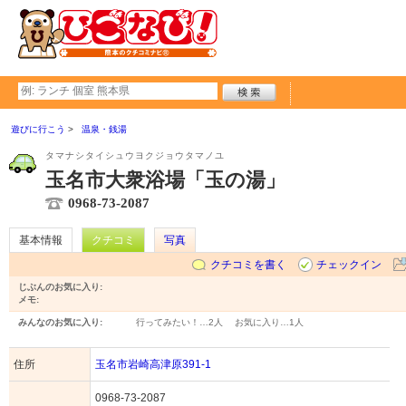
遊びに行こう
温泉・銭湯
タマナシタイシュウヨクジョウタマノユ
玉名市大衆浴場「玉の湯」
0968-73-2087
基本情報
クチコミ
写真
クチコミを書く
チェックイン
じぶんのお気に入り:
メモ:
みんなのお気に入り:
行ってみたい！…
2人
お気に入り…
1人
住所
玉名市岩崎高津原391-1
0968-73-2087