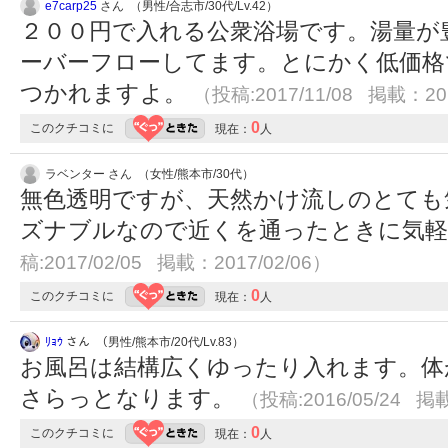
e7carp25
さん （男性/合志市/30代/Lv.42）
２００円で入れる公衆浴場です。湯量が
ーバーフローしてます。とにかく低価格
つかれますよ。
（投稿:2017/11/08 掲載：201
0
このクチコミに
現在：
人
ラベンター さん （女性/熊本市/30代）
無色透明ですが、天然かけ流しのとても
ズナブルなので近くを通ったときに気
稿:2017/02/05 掲載：2017/02/06）
0
このクチコミに
現在：
人
ﾘｮｳ
さん （男性/熊本市/20代/Lv.83）
お風呂は結構広くゆったり入れます。体
さらっとなります。
（投稿:2016/05/24 掲載
0
このクチコミに
現在：
人