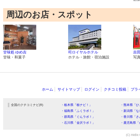
周辺のお店・スポット
甘味処 ゆめ吉
司ロイヤルホテル
吉
甘味・和菓子
ホテル・旅館・宿泊施設
写
ホーム
サイトマップ
ログイン
クチコミ投稿
プラ
全国のクチコミナビ(R)
・栃木県「栃ナビ！」
・熊本県「ひ
・福島県「ふくラボ！」
・新潟県「な
・群馬県「ぐんラボ！」
・香川県「さ
・石川県「金沢ラボ！」
・鹿児島県「
(C) HitBit