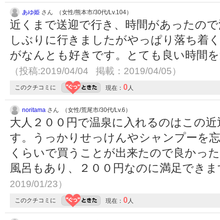
あゆ姫
さん （女性/熊本市/30代/Lv.104）
近くまで送迎で行き、時間があったので
しぶりに行きましたがやっぱり落ち着く
がなんとも好きです。とても良い時間を
（投稿:2019/04/04 掲載：2019/04/05）
0
このクチコミに
現在：
人
noritama
さん （女性/荒尾市/30代/Lv.6）
大人２００円で温泉に入れるのはこの近
す。うっかりせっけんやシャンプーを忘
くらいで買うことが出来たので良かった
風呂もあり、２００円なのに満足でき
2019/01/23）
0
このクチコミに
現在：
人