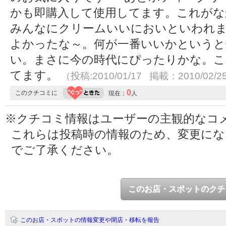
かも即購入して使用してます。これがな
みんなにクリームいいにおいといわれ
よかったな～。何が一番いいかというと
い。まさに今の時代にぴったりかな。こ
てます。
（投稿:2010/01/17 掲載：2010/02/2
0
このクチコミに
現在：
人
※クチコミ情報はユーザーの主観的なコ
これらは投稿時の情報のため、変更に
でご了承ください。
このお店・スポットのクチ
このお店・スポットの情報変更や閉店・移転を報告