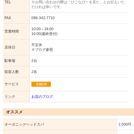
TEL
※お問い合わせの際は「ひごなび！を見た」とお伝えいた
だければ幸いです。
FAX
096-342-7710
10:00～18:00
営業時間
16:00(最終受付)
不定休
店休日
※ブログ参照
駐車場
2台
収容人数
2名
サービス
リンク
お店のブログ
オススメ
オーガニックヘッドスパ
2,500円