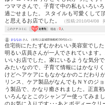
つママさんで、子育て中の私もいろいろ
過ごせました。 スタイルも可愛くして
と思えるお店でした。
（投稿:2010/04/08 
0
このクチコミに
現在：
人
まななお
さん （女性/上益城郡御船町/30代/Lv.1）
住宅街にたたずむかわいい美容室でした
明るい店員さんが一人でされています。
いいお店でした。家にいるような気分で
みたいなので、子育て情報にはかなりく
けどヘアケアにもなかなかのこだわり
リンス、ケア製品がなんでもＮＹのジョ
う製品で、かなり癒されました。正直初
いろんなとこのシャンプー使ってみま
のお気に入りです･･･あとボディーク