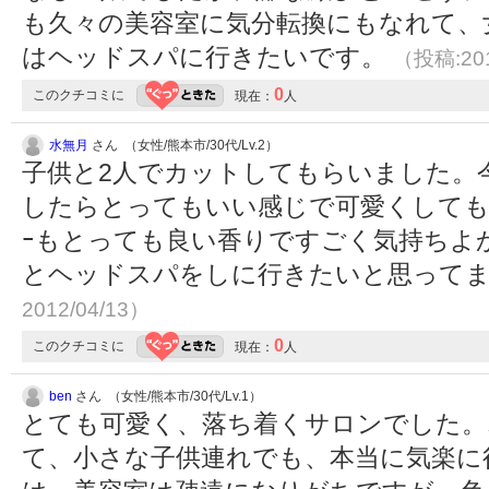
も久々の美容室に気分転換にもなれて、
はヘッドスパに行きたいです。
（投稿:201
0
このクチコミに
現在：
人
水無月
さん （女性/熊本市/30代/Lv.2）
子供と2人でカットしてもらいました。
したらとってもいい感じで可愛くしてもら
ｰもとっても良い香りですごく気持ちよ
とヘッドスパをしに行きたいと思って
2012/04/13）
0
このクチコミに
現在：
人
ben
さん （女性/熊本市/30代/Lv.1）
とても可愛く、落ち着くサロンでした。
て、小さな子供連れでも、本当に気楽に