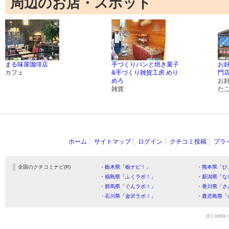
周辺のお店・スポット
まる味屋珈琲店
手づくりパンと焼き菓子
お
カフェ
&手づくり雑貨工房 めり
門店
めろ
お
雑貨
た
ホーム
サイトマップ
ログイン
クチコミ投稿
プラ
全国のクチコミナビ(R)
・栃木県「栃ナビ！」
・熊本県「ひ
・福島県「ふくラボ！」
・新潟県「な
・群馬県「ぐんラボ！」
・香川県「さ
・石川県「金沢ラボ！」
・鹿児島県「
(C) HitBit