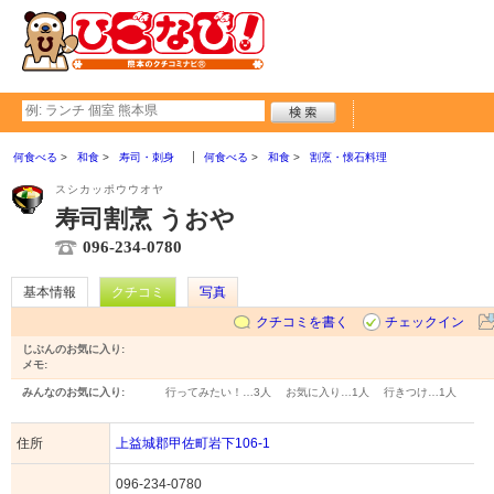
何食べる
和食
寿司・刺身
何食べる
和食
割烹・懐石料理
スシカッポウウオヤ
寿司割烹 うおや
096-234-0780
基本情報
クチコミ
写真
クチコミを書く
チェックイン
じぶんのお気に入り:
メモ:
みんなのお気に入り:
行ってみたい！…
3人
お気に入り…
1人
行きつけ…
1人
住所
上益城郡甲佐町岩下106-1
096-234-0780