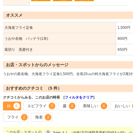
オススメ
大海老フライ定食
1,500円
うおや名物 バッテラ(1本)
800円
葛切り 黒蜜付き
650円
お店・スポットからのメッセージ
うおやの新名物、大海老フライ定食1,500円。全長20㎝の特大海老フライが2尾
おすすめのクチコミ （
5
件）
クチコミからみる、このお店の特長 [
フィルタをクリア
]
鉢
エビフライ
盛
美味しい
おいしい
6
5
4
4
フライ
海老
2
2
このお店・スポットの
June
さん （女性/下益城郡美里町/30代/Lv.40）
(投