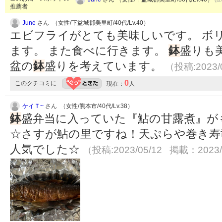
推薦者
June
さん （女性/下益城郡美里町/40代/Lv.40）
エビフライがとても美味しいです。 ボ
ます。 また食べに行きます。
鉢
盛りも
盆の
鉢
盛りを考えています。
（投稿:2023/
0
このクチコミに
現在：
人
ケイＴ~
さん （女性/熊本市/40代/Lv.38）
鉢
盛弁当に入っていた『鮎の甘露煮』が
☆さすが鮎の里ですね！天ぷらや巻き寿
人気でした☆
（投稿:2023/05/12 掲載：2023/