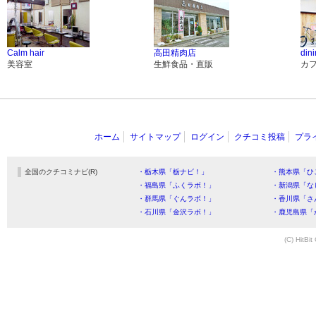
Calm hair
高田精肉店
din
美容室
生鮮食品・直販
カ
ホーム
サイトマップ
ログイン
クチコミ投稿
プラ
全国のクチコミナビ(R)
・栃木県「栃ナビ！」
・熊本県「ひ
・福島県「ふくラボ！」
・新潟県「な
・群馬県「ぐんラボ！」
・香川県「さ
・石川県「金沢ラボ！」
・鹿児島県「
(C) HitBit