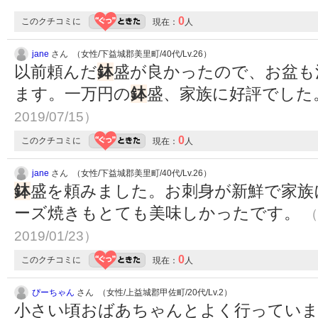
0
このクチコミに
現在：
人
jane
さん （女性/下益城郡美里町/40代/Lv.26）
以前頼んだ
鉢
盛が良かったので、お盆も
ます。一万円の
鉢
盛、家族に好評でした
2019/07/15）
0
このクチコミに
現在：
人
jane
さん （女性/下益城郡美里町/40代/Lv.26）
鉢
盛を頼みました。お刺身が新鮮で家族
ーズ焼きもとても美味しかったです。
（
2019/01/23）
0
このクチコミに
現在：
人
ぴーちゃん
さん （女性/上益城郡甲佐町/20代/Lv.2）
小さい頃おばあちゃんとよく行っていま