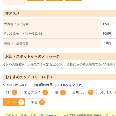
オススメ
大海老フライ定食
1,500円
うおや名物 バッテラ(1本)
800円
葛切り 黒蜜付き
650円
お店・スポットからのメッセージ
うおやの新名物、大海老フライ定食1,500円。全長20㎝の特大海老フライが2尾
おすすめのクチコミ （
4
件）
クチコミからみる、このお店の特長 [
フィルタをクリア
]
鉢
エビフライ
盛
美味しい
おいしい
6
5
4
4
フライ
海老
2
2
このお店・スポットの
June
さん （女性/下益城郡美里町/30代/Lv.40）
(投