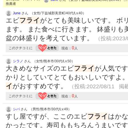
推薦者
June
さん （女性/下益城郡美里町/40代/Lv.40）
エビ
フライ
がとても美味しいです。 ボ
ます。 また食べに行きます。 鉢盛り
盆の鉢盛りを考えています。
（投稿:2023/
0
このクチコミに
現在：
人
シラノ
さん （女性/熊本市/30代/Lv.50）
大きめなサイズのエビ
フライ
が人気で
かりとしていてとてもおいしいですよ
イ
がおすすめです。
（投稿:2022/08/11 掲載
0
このクチコミに
現在：
人
シバ
さん （男性/熊本市/30代/Lv.49）
すし屋ですが、ここのエビ
フライ
はか
かったです。寿司ももちろんうまいで