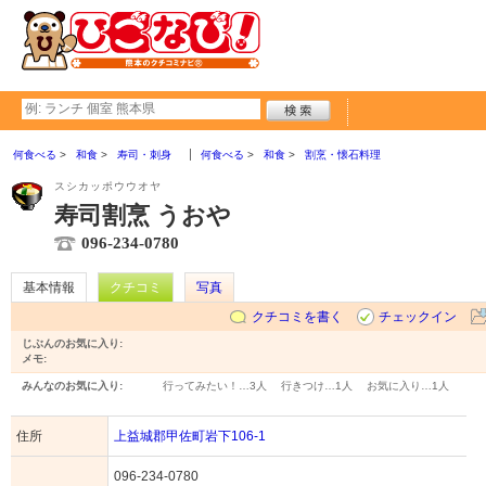
何食べる
和食
寿司・刺身
何食べる
和食
割烹・懐石料理
スシカッポウウオヤ
寿司割烹 うおや
096-234-0780
基本情報
クチコミ
写真
クチコミを書く
チェックイン
じぶんのお気に入り:
メモ:
みんなのお気に入り:
行ってみたい！…
3人
行きつけ…
1人
お気に入り…
1人
住所
上益城郡甲佐町岩下106-1
096-234-0780