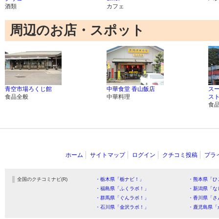
酒類
カフェ
周辺のお店・スポット
青空市場ろくじ館
中華食堂 香山飯店
ス
食品全般
中華料理
ス
食
ホーム
サイトマップ
ログイン
クチコミ投稿
プラ
全国のクチコミナビ(R)
・栃木県「栃ナビ！」
・熊本県「ひ
・福島県「ふくラボ！」
・新潟県「な
・群馬県「ぐんラボ！」
・香川県「さ
・石川県「金沢ラボ！」
・鹿児島県「