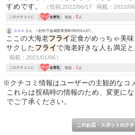
すめです。
（投稿:2022/06/17 掲載：2022/06
0
このクチコミに
現在：
人
☆☆☆
さん （女性/下益城郡美里町/30代/Lv.47）
ここの大海老
フライ
定食がめっちゃ美味
サクした
フライ
で海老好きな人も満足
掲載：2021/01/06）
1
このクチコミに
現在：
人
※クチコミ情報はユーザーの主観的なコ
これらは投稿時の情報のため、変更に
でご了承ください。
このお店・スポットのクチ