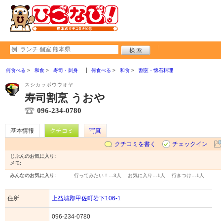
何食べる
和食
寿司・刺身
何食べる
和食
割烹・懐石料理
スシカッポウウオヤ
寿司割烹 うおや
096-234-0780
基本情報
クチコミ
写真
クチコミを書く
チェックイン
じぶんのお気に入り:
メモ:
みんなのお気に入り:
行ってみたい！…
3人
お気に入り…
1人
行きつけ…
1人
住所
上益城郡甲佐町岩下106-1
096-234-0780