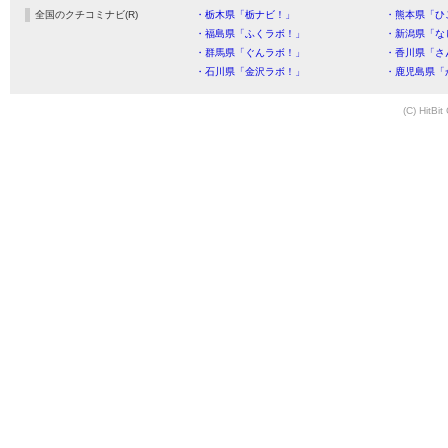
全国のクチコミナビ(R)
・栃木県「栃ナビ！」
・熊本県「ひ
・福島県「ふくラボ！」
・新潟県「な
・群馬県「ぐんラボ！」
・香川県「さ
・石川県「金沢ラボ！」
・鹿児島県「
(C) HitBit