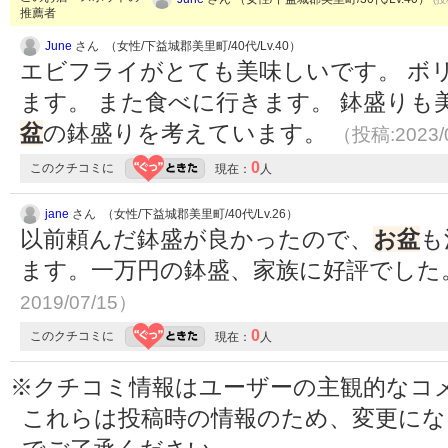
推薦者
June
さん （女性/下益城郡美里町/40代/Lv.40）
エビフライがとても美味しいです。 ボ
ます。 また食べに行きます。 鉢盛りも
盆
の鉢盛りを考えています。
（投稿:2023/
0
このクチコミに
現在：
人
jane
さん （女性/下益城郡美里町/40代/Lv.26）
以前頼んだ鉢盛が良かったので、
お盆
も
ます。一万円の鉢盛、家族に好評でした
2019/07/15）
0
このクチコミに
現在：
人
※クチコミ情報はユーザーの主観的なコ
これらは投稿時の情報のため、変更に