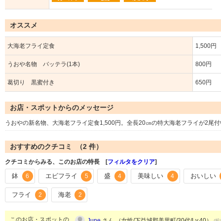
オススメ
大海老フライ定食
1,500円
うおや名物 バッテラ(1本)
800円
葛切り 黒蜜付き
650円
お店・スポットからのメッセージ
うおやの新名物、大海老フライ定食1,500円。全長20㎝の特大海老フライが2尾
おすすめのクチコミ （
2
件）
クチコミからみる、このお店の特長 [
フィルタをクリア
]
鉢
エビフライ
盛
美味しい
おいしい
6
5
4
4
フライ
海老
2
2
このお店・スポットの
June
さん （女性/下益城郡美里町/30代/Lv.40）
(投