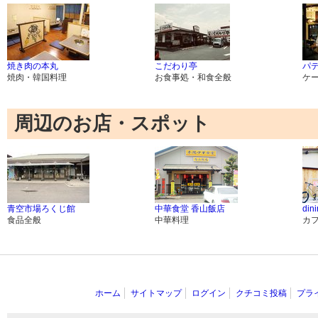
焼き肉の本丸
こだわり亭
パ
焼肉・韓国料理
お食事処・和食全般
ケ
周辺のお店・スポット
青空市場ろくじ館
中華食堂 香山飯店
din
食品全般
中華料理
カ
ホーム
サイトマップ
ログイン
クチコミ投稿
プラ