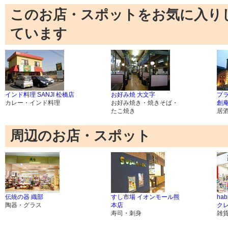
このお店・スポットをお気に入り
ています
インド料理 SANJI 松橋店
お好み焼 大文字
プ
カレー・インド料理
お好み焼き・焼きそば・
創
たこ焼き
居
周辺のお店・スポット
伝統の器 織部
すし市場 イオンモール熊
ha
陶器・グラス
本店
ク
寿司・刺身
雑