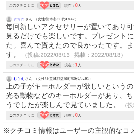
0
このクチコミに
現在：
人
☆☆☆
さん （女性/熊本市/30代/Lv.47）
毎回新しいアクセサリーが置いてあり可
見るだけでも楽しいです。プレゼント
た。喜んで貰えたので良かったです。ま
す。
（投稿:2022/08/16 掲載：2022/08/18）
1
このクチコミに
現在：
人
むらえ
さん （女性/上益城郡益城町/30代/Lv.91）
上の子がキーホルダーが欲しいというの
光る動物などのキーホルダーがあり、ち
うでしたが楽しんで見ていました。
（投稿
0
このクチコミに
現在：
人
※クチコミ情報はユーザーの主観的なコ