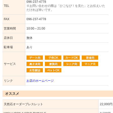
096-237-4778
TEL
※お問い合わせの際は「ひごなび！を見た」とお伝えいた
だければ幸いです。
FAX
096-237-4778
営業時間
10:00～21:00
店休日
無休
駐車場
あり
サービス
リンク
お店のホームページ
オススメ
天然石オーダーブレスレット
22,000