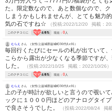
3万円分入って→7777円の福袋がとて
た。限定数なので、あと数個なので、ク
しまうかもしれませんが、とても魅力的
気の石ですね☆
（投稿:2022/12/20 掲載：202
0
このクチコミに
現在：
人
むらえ
さん （女性/上益城郡益城町/30代/Lv.91）
毎回行くたびにセールの札が出ていて、
こらから露出が少なくなる季節ですが、
した。
（投稿:2022/10/25 掲載：2022/10/26）
0
このクチコミに
現在：
人
むらえ
さん （女性/上益城郡益城町/30代/Lv.91）
上の子が時計が欲しいと言うので覗いて
ックに１０００円ほどのアナログタイ
で良さそうでした。
（投稿:2022/08/24 掲載