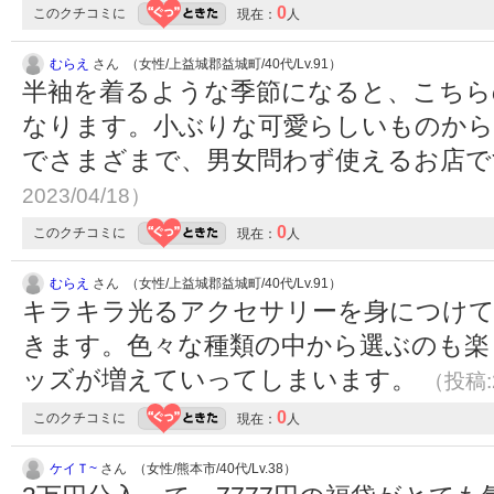
0
このクチコミに
現在：
人
むらえ
さん （女性/上益城郡益城町/40代/Lv.91）
半袖を着るような季節になると、こちら
なります。小ぶりな可愛らしいものか
でさまざまで、男女問わず使えるお店
2023/04/18）
0
このクチコミに
現在：
人
むらえ
さん （女性/上益城郡益城町/40代/Lv.91）
キラキラ光るアクセサリーを身につけて
きます。色々な種類の中から選ぶのも楽
ッズが増えていってしまいます。
（投稿:2
0
このクチコミに
現在：
人
ケイＴ~
さん （女性/熊本市/40代/Lv.38）