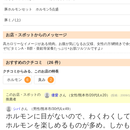
豚ホルモンセット ホルモン5点盛
豚ミノ(上)
お店・スポットからのメッセージ
高カロリーなイメージがある焼肉。お腹が気になるお父様、女性の方!網焼きで
ぞ!ピタミンA・B群・亜鉛等栄養たっぷり+お肌ツルツルですよ♪
おすすめのクチコミ （
26
件）
クチコミからみる、このお店の特長
ホルモン
臭み
6
2
このお店・スポットの
優愛
さん （女性/熊本市/20代/Lv.20）
(投稿：2009/1
推薦者
シバ
さん （男性/熊本市/30代/Lv.49）
ホルモンに目がないので、わくわくし
ホルモンを楽しめるものが多め。しか