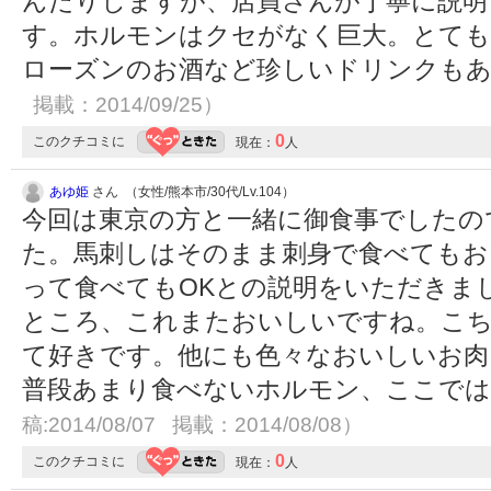
んだりしますが、店員さんが丁寧に説明
す。ホルモンはクセがなく巨大。とても
ローズンのお酒など珍しいドリンクも
掲載：2014/09/25）
0
このクチコミに
現在：
人
あゆ姫
さん （女性/熊本市/30代/Lv.104）
今回は東京の方と一緒に御食事でしたの
た。馬刺しはそのまま刺身で食べてもお
って食べてもOKとの説明をいただきま
ところ、これまたおいしいですね。こ
て好きです。他にも色々なおいしいお肉
普段あまり食べないホルモン、ここで
稿:2014/08/07 掲載：2014/08/08）
0
このクチコミに
現在：
人