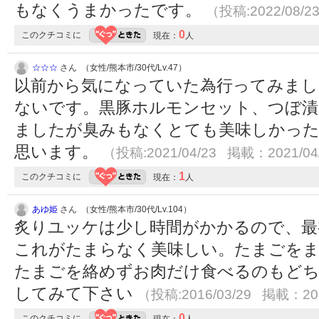
もなくうまかったです。
（投稿:2022/08/2
0
このクチコミに
現在：
人
☆☆☆
さん （女性/熊本市/30代/Lv.47）
以前から気になっていた為行ってみまし
ないです。黒豚ホルモンセット、つぼ漬
ましたが臭みもなくとても美味しかっ
思います。
（投稿:2021/04/23 掲載：2021/04
1
このクチコミに
現在：
人
あゆ姫
さん （女性/熊本市/30代/Lv.104）
炙りユッケは少し時間がかかるので、最
これがたまらなく美味しい。たまごを
たまごを絡めずお肉だけ食べるのもどち
してみて下さい
（投稿:2016/03/29 掲載：201
0
このクチコミに
現在：
人