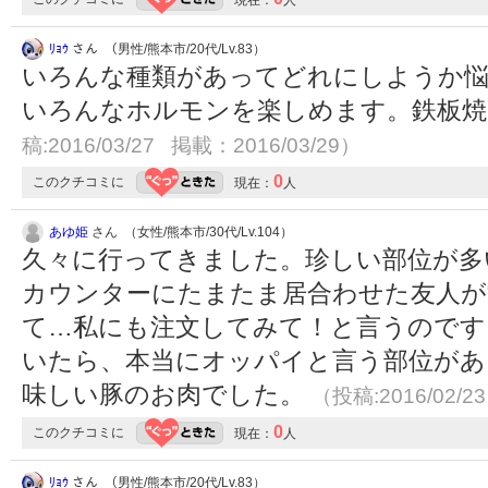
ﾘｮｳ
さん （男性/熊本市/20代/Lv.83）
いろんな種類があってどれにしようか悩
いろんなホルモンを楽しめます。鉄板
稿:2016/03/27 掲載：2016/03/29）
0
このクチコミに
現在：
人
あゆ姫
さん （女性/熊本市/30代/Lv.104）
久々に行ってきました。珍しい部位が多
カウンターにたまたま居合わせた友人が
て…私にも注文してみて！と言うのです
いたら、本当にオッパイと言う部位があ
味しい豚のお肉でした。
（投稿:2016/02/2
0
このクチコミに
現在：
人
ﾘｮｳ
さん （男性/熊本市/20代/Lv.83）