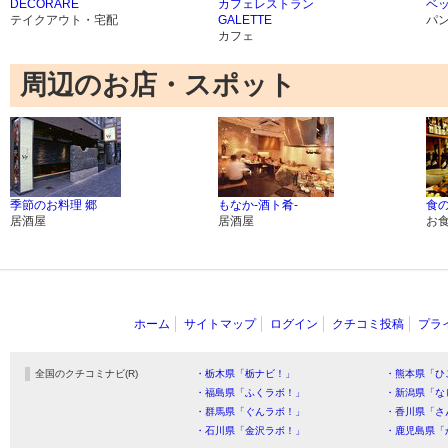
DECORARE
カフェレストラン
ベ
テイクアウト・宅配
GALETTE
パ
カフェ
周辺のお店・スポット
季節のお料理 郷
もなか-酒ト肴-
食
居酒屋
居酒屋
お
ホーム
サイトマップ
ログイン
クチコミ投稿
プラ
全国のクチコミナビ(R)
・栃木県「栃ナビ！」
・熊本県「ひ
・福島県「ふくラボ！」
・新潟県「な
・群馬県「ぐんラボ！」
・香川県「さ
・石川県「金沢ラボ！」
・鹿児島県「