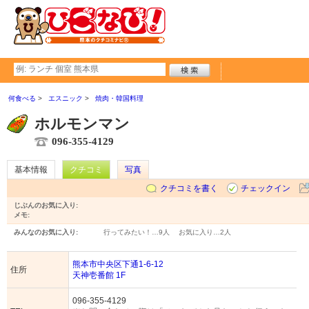
何食べる
エスニック
焼肉・韓国料理
ホルモンマン
096-355-4129
基本情報
クチコミ
写真
クチコミを書く
チェックイン
じぶんのお気に入り:
メモ:
みんなのお気に入り:
行ってみたい！…
9人
お気に入り…
2人
熊本市中央区下通1-6-12
住所
天神壱番館 1F
096-355-4129