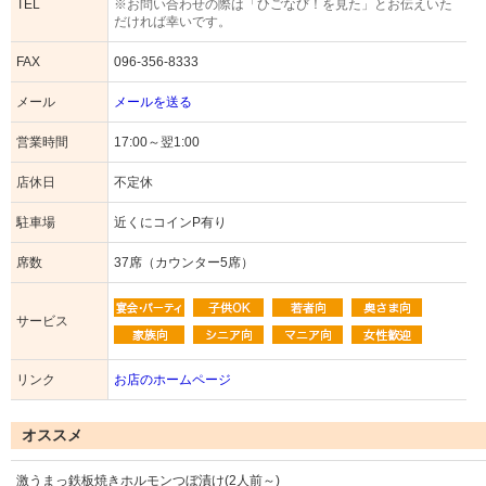
TEL
※お問い合わせの際は「ひごなび！を見た」とお伝えいた
だければ幸いです。
FAX
096-356-8333
メール
メールを送る
営業時間
17:00～翌1:00
店休日
不定休
駐車場
近くにコインP有り
席数
37席（カウンター5席）
サービス
リンク
お店のホームページ
オススメ
激うまっ鉄板焼きホルモンつぼ漬け(2人前～)