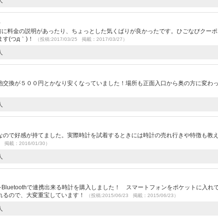
人
）
預ける前に料金の説明があったり、ちょっとした気くばりが良かったです。ひごなびクー
す(つд｀)！
（投稿:2017/03/25 掲載：2017/03/27）
人
池交換が５００円とかなり安くなっていました！場所も正面入口から奥の方に変わ
人
なので好感が持てました。実際時計を試着するときには時計の売れ行きや特徴も教
9 掲載：2016/01/30）
人
luetoothで連携出来る時計を購入しました！ スマートフォンをポケットに入れ
れるので、大変重宝しています！
（投稿:2015/06/23 掲載：2015/06/23）
人