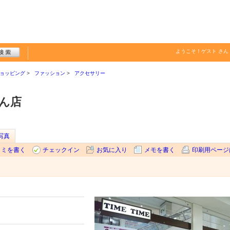
ようこそ！
ゲスト
さん
ョッピング
ファッション
アクセサリー
ん店
写真
コミを書く
チェックイン
お気に入り
メモを書く
印刷用ページ