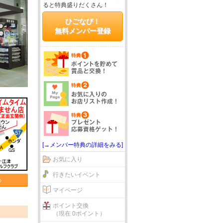
ると特典盛りだくさん！
ひごなび！
無料メンバー登録
[→メンバー特典の詳細をみる]
お気に入り
行きたいイベント
る
マイページ
ポイント交換
（現在 0ポイント）