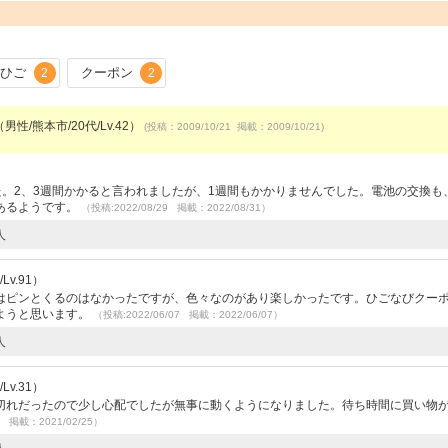
ひご
クーポン
2
2
男性/熊本市/20代/Lv.42）
(投稿：2009/10/21 掲載：2009/10/21)
）
した。2、3週間かかると言われましたが、1週間もかかりませんでした。電池の交換も
あるようです。
（投稿:2022/08/29 掲載：2022/08/31）
人
v.91）
はピンとくるのはなかったですが、色々なのがあり楽しかったです。ひごなびクー
ようと思います。
（投稿:2022/06/07 掲載：2022/06/07）
人
v.31）
切れだったので少し心配でしたが無事に動くようになりました。待ち時間に買い物
4 掲載：2021/02/25）