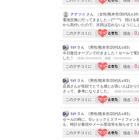
現在：
ナナツ☆
さん （女性/熊本市/30代/Lv.34
電池交換に行ってきました～(*^ ^*) 
から気付いたので、次回は忘れないようにしま
0
このクチコミに
現在：
ﾘｮｳ
さん （男性/熊本市/20代/Lv.83）
今日復活オープンで行きました！セールで電
した！
（投稿:2016/09/29 掲載：2016/09/30）
0
このクチコミに
現在：
ﾘｮｳ
さん （男性/熊本市/20代/Lv.83）
店員さんが笑顔でとても感じが良い人ばかり
さって、参考になりました。
（投稿:2016/01/2
0
このクチコミに
現在：
ﾘｮｳ
さん （男性/熊本市/20代/Lv.83）
セールの時に、GショックとスマートフォンをB
も、時計が着信やメール受信等を知らせてく
0
このクチコミに
現在：