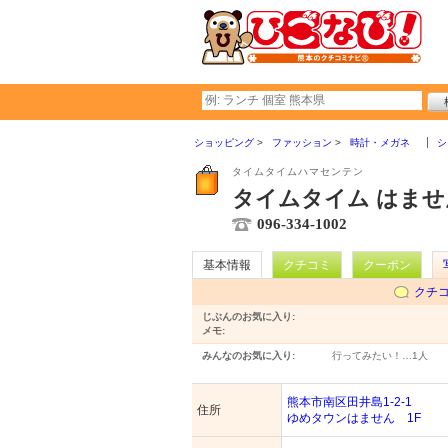
ショッピング
ファッション
時計・メガネ
シ
タイムタイムハマセンテン
タイムタイム はませ
096-334-1002
基本情報
クチコミ
クーポン
クチ
じぶんのお気に入り:
メモ:
みんなのお気に入り:
行ってみたい！…
1人
熊本市南区田井島1-2-1
住所
ゆめタウンはません 1F