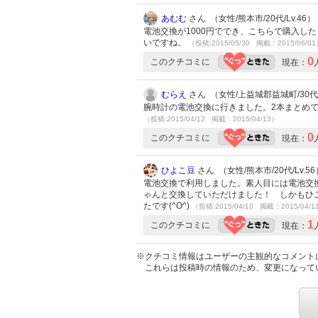
あむむ
さん （女性/熊本市/20代/Lv.46）
電池交換が1000円ででき、こちらで購入し
いですね。
（投稿:2015/05/30 掲載：2015/06/0
0
このクチコミに
現在：
むらえ
さん （女性/上益城郡益城町/30代/L
腕時計の電池交換に行きました。2本まとめ
（投稿:2015/04/12 掲載：2015/04/13）
0
このクチコミに
現在：
ひよこ豆
さん （女性/熊本市/20代/Lv.56
電池交換で利用しました。素人目には電池交
ゃんと交換していただけました！ しかもひご
たです(^O^)
（投稿:2015/04/10 掲載：2015/04/1
1
このクチコミに
現在：
※クチコミ情報はユーザーの主観的なコメント
これらは投稿時の情報のため、変更になって