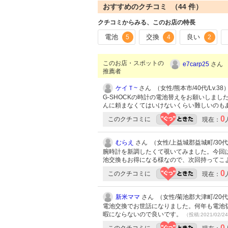
おすすめのクチコミ （
44
件）
クチコミからみる、このお店の特長
電池
交換
良い
5
4
2
このお店・スポットの
e7carp25
さん （
推薦者
ケイＴ~
さん （女性/熊本市/40代/Lv.38
G-SHOCKの時計の電池替えをお願いしま
んに頼まなくてはいけないくらい難しいのも
0
このクチコミに
現在：
むらえ
さん （女性/上益城郡益城町/30代/L
腕時計を新調したくて覗いてみました。今回
池交換もお得になる様なので、次回持ってこ
0
このクチコミに
現在：
新米ママ
さん （女性/菊池郡大津町/20代/L
電池交換でお世話になりました。何年も電池
暇にならないので良いです。
（投稿:2021/02/2
0
このクチコミに