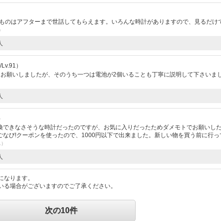
たものはアフターまで世話してもらえます。いろんな時計がありますので、見るだけ
1）
人
v.91）
てお願いしましたが、そのうち一つは電池が2個いることも丁寧に説明して下さいま
人
）
換できなさそうな時計だったのですが、お気に入りだったためダメモトでお願いし
なび!クーポンを使ったので、1000円以下で出来ました。新しい物を買う前に行っ
1）
人
になります。
いる場合がございますのでご了承ください。
次の10件