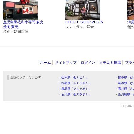
鹿児島黒毛和牛専門 炭火
COFFEE SHOP VESTA
洋風
焼肉 夢元
レストラン・洋食
創
焼肉・韓国料理
ホーム
サイトマップ
ログイン
クチコミ投稿
プラ
全国のクチコミナビ(R)
・栃木県「栃ナビ！」
・熊本県「ひ
・福島県「ふくラボ！」
・新潟県「な
・群馬県「ぐんラボ！」
・香川県「さ
・石川県「金沢ラボ！」
・鹿児島県「
(C) HitBit