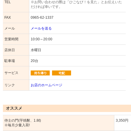
TEL
※お問い合わせの際は「ひごなび！を見た」とお伝えいた
だければ幸いです。
FAX
0965-62-1337
メール
メールを送る
営業時間
10:00～20:00
店休日
水曜日
駐車場
20台
サービス
リンク
お店のホームページ
オススメ
侍士の門(芋焼酎、1.8ℓ)
3,350円
※毎月少量入荷!