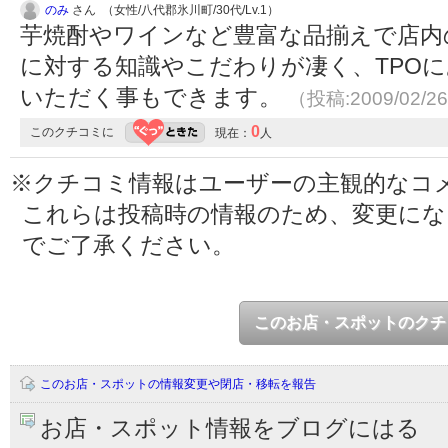
のみ
さん （女性/八代郡氷川町/30代/Lv.1）
芋焼酎やワインなど豊富な品揃えで店内
に対する知識やこだわりが凄く、TPO
いただく事もできます。
（投稿:2009/02/2
0
このクチコミに
現在：
人
※クチコミ情報はユーザーの主観的なコ
これらは投稿時の情報のため、変更に
でご了承ください。
このお店・スポットのクチ
このお店・スポットの情報変更や閉店・移転を報告
お店・スポット情報をブログにはる