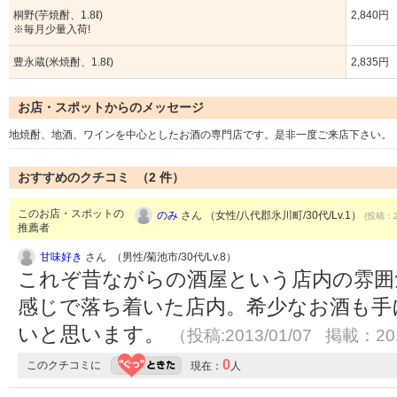
桐野(芋焼酎、1.8ℓ)
2,840円
※毎月少量入荷!
豊永蔵(米焼酎、1.8ℓ)
2,835円
お店・スポットからのメッセージ
地焼酎、地酒、ワインを中心としたお酒の専門店です。是非一度ご来店下さい。
おすすめのクチコミ （
2
件）
このお店・スポットの
のみ
さん （女性/八代郡氷川町/30代/Lv.1）
(投稿：2
推薦者
甘味好き
さん （男性/菊池市/30代/Lv.8）
これぞ昔ながらの酒屋という店内の雰囲
感じで落ち着いた店内。希少なお酒も手
いと思います。
（投稿:2013/01/07 掲載：201
0
このクチコミに
現在：
人