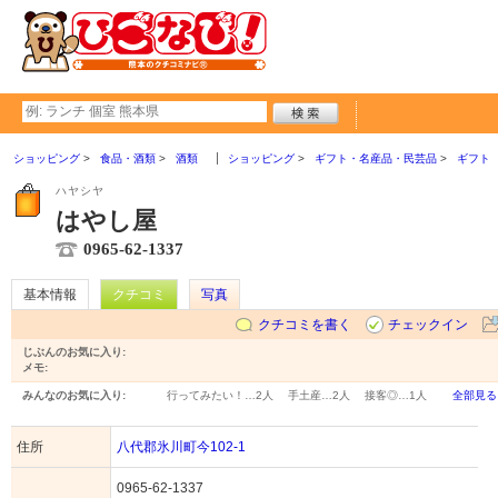
ショッピング
食品・酒類
酒類
ショッピング
ギフト・名産品・民芸品
ギフト
ハヤシヤ
はやし屋
0965-62-1337
基本情報
クチコミ
写真
クチコミを書く
チェックイン
じぶんのお気に入り:
メモ:
みんなのお気に入り:
行ってみたい！…
2人
手土産…
2人
接客◎…
1人
全部見る
住所
八代郡氷川町今102-1
0965-62-1337