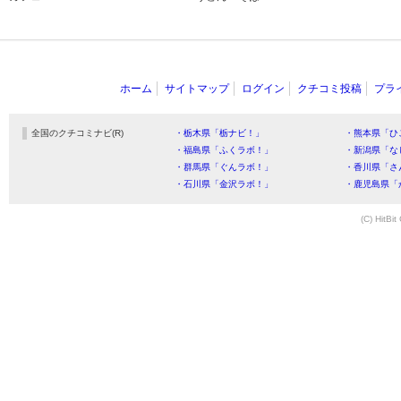
ホーム
サイトマップ
ログイン
クチコミ投稿
プラ
全国のクチコミナビ(R)
・栃木県「栃ナビ！」
・熊本県「ひ
・福島県「ふくラボ！」
・新潟県「な
・群馬県「ぐんラボ！」
・香川県「さ
・石川県「金沢ラボ！」
・鹿児島県「
(C) HitBit