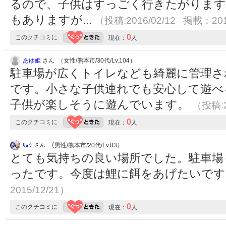
るので、子供はすっごく行きたがります
もありますが...
（投稿:2016/02/12 掲載：201
0
このクチコミに
現在：
人
あゆ姫
さん （女性/熊本市/30代/Lv.104）
駐車場が広くトイレなども綺麗に管理さ
です。小さな子供連れでも安心して遊べ
子供が楽しそうに遊んでいます。
（投稿:2
0
このクチコミに
現在：
人
ﾘｮｳ
さん （男性/熊本市/20代/Lv.83）
とても気持ちの良い場所でした。駐車場
ったです。今度は鯉に餌をあげたいで
2015/12/21）
0
このクチコミに
現在：
人