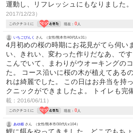
運動し、リフレッシュにもなりました
2017/12/23）
0
このクチコミに
現在：
人
いちごぴんく
さん （女性/熊本市/40代/Lv.31）
4月初めの桜の時期にお花見がてら伺い
い、きれい、変わった作りだなあ、です
こんでいて、まわりがウオーキングの
た。 コース沿いに桜の木が植えてある
れは綺麗でした。 この日はお弁当を持
クニックができましたよ。 トイレも完
載：2016/06/11）
0
このクチコミに
現在：
人
あゆ姫
さん （女性/熊本市/30代/Lv.104）
鯉に餌をやってきました。どこでもちょ