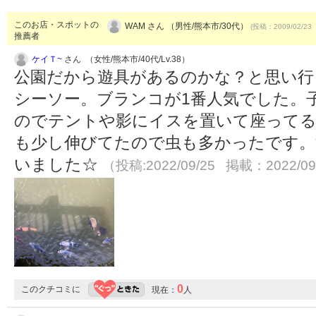
このお店・スポットの
WAM さん （男性/熊本市/30代）
(投稿：2009/02/23
推薦者
ケイＴ~
さん （女性/熊本市/40代/Lv.38）
公園だから遊具があるのかな？と思い行
シーソー。ブランコが1番人気でした。
のでテントや影にイスを置いて座って
も少し伸びてたので虫も多かったです。
いました☆
（投稿:2022/09/25 掲載：2022/09
0
このクチコミに
現在：
人