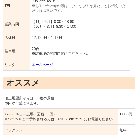
096-355-4578
TEL
※お問い合わせの際は「ひごなび！を見た」とお伝えいた
だければ幸いです。
【4月～9月】8:30～18:00
営業時間
【10月～3月】8:30～17:00
店休日
12月29日～1月3日
70台
駐車場
※駐車場の開閉時間にご注意下さい。
リンク
ホームページ
オススメ
頂上展望所からは360度の景観。
市内が一望できます。
バーベキュー広場(1区画・1回)
1,000円
※バーベキュー予約される方は 090-7398-5951にお電話ください
ドッグラン
無料