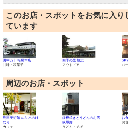
このお店・スポットをお気に入り
ています
田中万十 松尾本店
四季の里 旭志
SK
甘味・和菓子
アウトドア
バ
周辺のお店・スポット
島田美術館 cafe 木のけ
鉄板焼きとうどんのお店
お食
むり
臥璽廊
お
カフェ
うどん・そば