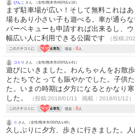
ぴんこ
さん （女性/熊本市/40代/Lv.16）
まず駐車場が広い！そして無料これはあ
場もあり小さい子も遊べる。車が通らな
バーベキューも申請すれば出来るし、ウ
幅広い人に利用できる公園です
（投稿:202
0
このクチコミに
現在：
人
コトリ
さん （女性/熊本市/20代/Lv.41）
遊びにいきました。わんちゃんをお散歩
とたちでとっても賑やかでした。子供
た。いまの時期は夕方になるとかなり寒
した。
（投稿:2018/01/11 掲載：2018/01/12）
0
このクチコミに
現在：
人
☆
さん （女性/熊本市/30代/Lv.40）
久しぶりに夕方、歩きに行きました。人