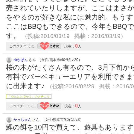
売されていたりしますが、ここはまさか
をやるのが好きな私には魅力的。もうす
ここはBBQもできるので、今年もBBQ
す。
（投稿:2016/03/19 掲載：2016/03/19）
0
このクチコミに
現在：
人
ゆかぱん
さん （女性/熊本市/40代/Lv.20）
桜の木がたくさん有るので、3月下旬か
有料でバーベキューエリアを利用できま
に出来ます♪
（投稿:2016/02/29 掲載：2016/0
「Kidsとおでかけ」のクチコミ
0
このクチコミに
現在：
人
かっちゃん
さん （女性/熊本市/30代/Lv.3）
鯉の餌を10円で買えて、遊具もありま