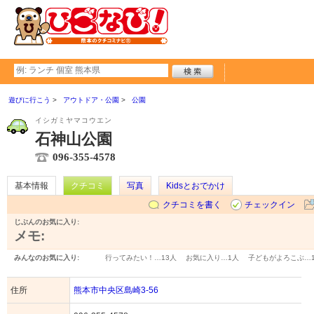
遊びに行こう
アウトドア・公園
公園
イシガミヤマコウエン
石神山公園
096-355-4578
基本情報
クチコミ
写真
Kidsとおでかけ
クチコミを書く
チェックイン
じぶんのお気に入り:
メモ:
みんなのお気に入り:
行ってみたい！…
13人
お気に入り…
1人
子どもがよろこぶ…
住所
熊本市中央区島崎3-56