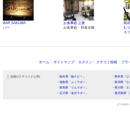
BAR SAKUMA
お食事処 上妻
島田
バー
お食事処・和食全般
む
カ
ホーム
サイトマップ
ログイン
クチコミ投稿
プラ
全国のクチコミナビ(R)
・栃木県「栃ナビ！」
・熊本県「ひ
・福島県「ふくラボ！」
・新潟県「な
・群馬県「ぐんラボ！」
・香川県「さ
・石川県「金沢ラボ！」
・鹿児島県「
(C) HitBit