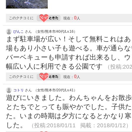
0
このクチコミに
現在：
人
ぴんこ
さん （女性/熊本市/40代/Lv.16）
まず駐車場が広い！そして無料これはあ
場もあり小さい子も遊べる。車が通らな
バーベキューも申請すれば出来るし、ウ
幅広い人に利用できる公園です
（投稿:202
0
このクチコミに
現在：
人
コトリ
さん （女性/熊本市/20代/Lv.41）
遊びにいきました。わんちゃんをお散歩
とたちでとっても賑やかでした。子供
た。いまの時期は夕方になるとかなり寒
した。
（投稿:2018/01/11 掲載：2018/01/12）