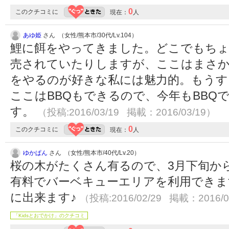
0
このクチコミに
現在：
人
あゆ姫
さん （女性/熊本市/30代/Lv.104）
鯉に餌をやってきました。どこでもちょ
売されていたりしますが、ここはまさか
をやるのが好きな私には魅力的。もうす
ここはBBQもできるので、今年もBBQ
す。
（投稿:2016/03/19 掲載：2016/03/19）
0
このクチコミに
現在：
人
ゆかぱん
さん （女性/熊本市/40代/Lv.20）
桜の木がたくさん有るので、3月下旬か
有料でバーベキューエリアを利用できま
に出来ます♪
（投稿:2016/02/29 掲載：2016/0
「Kidsとおでかけ」のクチコミ