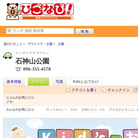
遊びに行こう
アウトドア・公園
公園
イシガミヤマコウエン
石神山公園
096-355-4578
基本情報
クチコミ
写真
Kidsとおでかけ
クチコミを書く
チェックイン
じぶんのお気に入り:
メモ:
みんなのお気に入り:
行ってみたい！…
13人
お気に入り…
1人
子どもがよろこぶ…