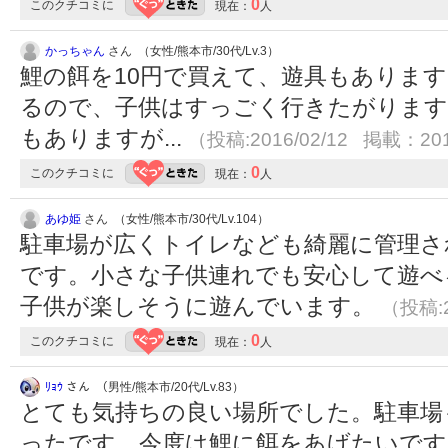
0
このクチコミに
現在：
人
かっちゃん
さん （女性/熊本市/30代/Lv.3）
鯉の餌を10円で買えて、遊具もありま
るので、子供はすっごく行きたがります
もありますが...
（投稿:2016/02/12 掲載：201
0
このクチコミに
現在：
人
あゆ姫
さん （女性/熊本市/30代/Lv.104）
駐車場が広くトイレなども綺麗に管理さ
です。小さな子供連れでも安心して遊べ
子供が楽しそうに遊んでいます。
（投稿:2
0
このクチコミに
現在：
人
ﾘｮｳ
さん （男性/熊本市/20代/Lv.83）
とても気持ちの良い場所でした。駐車場
ったです。今度は鯉に餌をあげたいで