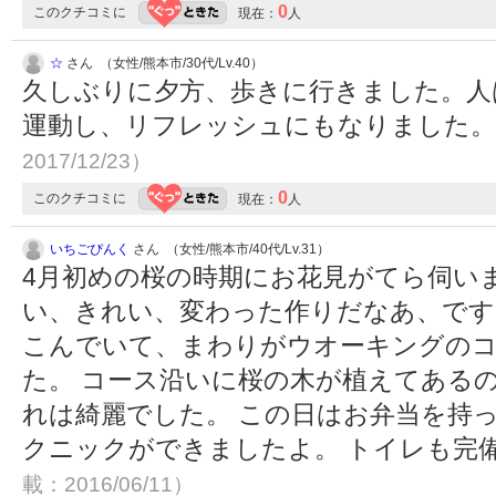
0
このクチコミに
現在：
人
☆
さん （女性/熊本市/30代/Lv.40）
久しぶりに夕方、歩きに行きました。人
運動し、リフレッシュにもなりました
2017/12/23）
0
このクチコミに
現在：
人
いちごぴんく
さん （女性/熊本市/40代/Lv.31）
4月初めの桜の時期にお花見がてら伺い
い、きれい、変わった作りだなあ、です
こんでいて、まわりがウオーキングの
た。 コース沿いに桜の木が植えてある
れは綺麗でした。 この日はお弁当を持
クニックができましたよ。 トイレも完
載：2016/06/11）