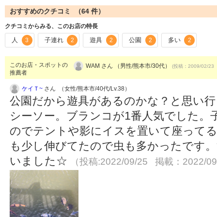
おすすめのクチコミ （
64
件）
クチコミからみる、このお店の特長
人
子連れ
遊具
公園
多い
3
2
2
2
2
このお店・スポットの
WAM さん （男性/熊本市/30代）
(投稿：2009/02/23
推薦者
ケイＴ~
さん （女性/熊本市/40代/Lv.38）
公園だから遊具があるのかな？と思い行
シーソー。ブランコが1番人気でした。
のでテントや影にイスを置いて座って
も少し伸びてたので虫も多かったです。
いました☆
（投稿:2022/09/25 掲載：2022/09