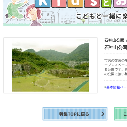
石神山公園
石神山公園
市民の交流の
ープンスペー
る公園です。
の公園に無い
■
基本情報ペー