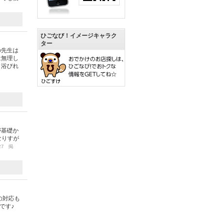
ひごなび！イメージキャラク
ター
の先生は
は無理し
も浴びれ
が基礎か
なりすが
/27 掲
の対応も
です♪