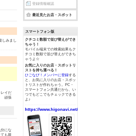
登録情報確認
最近見たお店・スポット
スマートフォン版
クチコミ数順で並び替えができ
楽しみまし
ちゃう！
モバイル端末での検索結果もク
チコミ数順で並び替えができち
ゃうよ☆
お気に入りのお店・スポットリ
ストを持ち運べる！
ひごなび！メンバーに登録
する
と、お気に入りのお店・スポッ
トリストが作れちゃう。PC・
スマートフォン共通だから、い
キレイだ
つでもどこでもチェックできる
！ 頑張
よ♪
https://www.higonavi.net/
気分にな
とても親