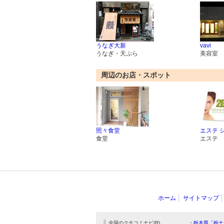
うなぎ大新
vavi
うなぎ・天ぷら
美容室
周辺のお店・スポット
照々食堂
エステ 
食堂
エステ
ホーム
サイトマップ
全国のクチコミナビ(R)
・栃木県「栃ナ