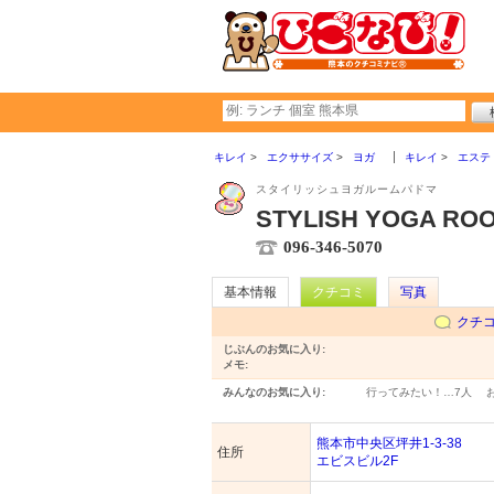
キレイ
エクササイズ
ヨガ
キレイ
エステ
スタイリッシュヨガルームパドマ
STYLISH YOGA RO
096-346-5070
基本情報
クチコミ
写真
クチ
じぶんのお気に入り:
メモ:
みんなのお気に入り:
行ってみたい！…
7人
熊本市中央区坪井1-3-38
住所
エビスビル2F