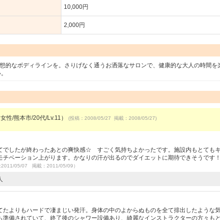
10,000円
2,000円
理想的なボディラインを。さりげなく通うお洒落なサロンで、健康的な大人の時間を
い。
女性/熊本市/20代/Lv.11）
(投稿：2008/05/27 掲載：2008/05/27)
てでしたが終わったあとの爽快感☆ すごく気持ちよかったです。施設内もとても
モチベーション上がります。かなりの汗が出るのでダイエットに期待できそうです
2011/05/07 掲載：2011/05/09）
人
てたよりもハードで凄まじい発汗。身体の中のよからぬものを全て排出したような
も準備されていて、終了後のシャワー設備あり、綺麗なインストラクターの方々も