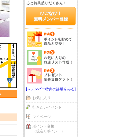
ると特典盛りだくさん！
ひごなび！
無料メンバー登録
[→メンバー特典の詳細をみる]
る
お気に入り
行きたいイベント
マイページ
ポイント交換
（現在 0ポイント）