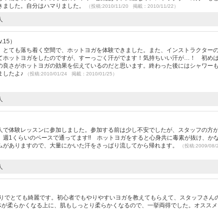
きました。自分はハマりました。
（投稿:2010/11/20 掲載：2010/11/22）
人
.15）
 とても落ち着く空間で、ホットヨガを体験できました。また、インストラクター
てホットヨガをしたのですが、すーっごく汗がでます！気持ちいい汗が…！ 初め
の良さがホットヨガの効果を伝えているのだと思います。終わった後にはシャワー
ましたよ♪
（投稿:2010/01/24 掲載：2010/01/25）
人
）
人で体験レッスンに参加しました。参加する前は少し不安でしたが、スタッフの方
週1くらいのペースで通ってます!! ホットヨガをすると心身共に毒素が抜け、か
ムがありますので、大量にかいた汗をさっぱり流してから帰れます。
（投稿:2009/08
人
）
かりでとても綺麗です。初心者でもやりやすいヨガを教えてもらえて、スタッフさん
)v体が柔らかくなる上に、肌もしっとり柔らかくなるので、一挙両得でした。オススメ