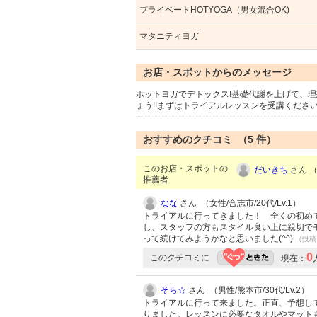
プライベートHOTYOGA（男女混合OK)
マタニティヨガ
お店・スポットからのメッセージ
ホットヨガでデトックス!基礎代謝を上げて、
ょう!!まずはトライアルレッスンを受講くださ
おすすめのクチコミ （
5
件）
このお店・スポットの
だいきち
さん （
推薦者
なな
さん （女性/合志市/20代/Lv.1）
トライアルに行ってきました！ 全くの初め
し、スタッフの方もスタイル良い上に親切で
って続けてみようかなと思いました(^^)
（投稿:
0
このクチコミに
現在：
そら☆
さん （男性/熊本市/30代/Lv.2）
トライアルに行って来ました。正直、予想し
りました。レッスンに必要なタオルやマット