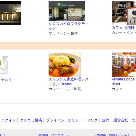
クロスカイロプラクティ
カフェ 山猫軒
ック
カレー・イン
マッサージ・整体
シャムリー
スリランカ家庭料理レス
Private Lodge 
トラン Ruvani
diner
カレー・インド料理
カフェ
ログイン
クチコミ投稿
プライバシーポリシー
リンク
規約
運営会社
ひ
ビ！」
・熊本県「ひごなび！」
・静岡県「静岡ナビっち！」