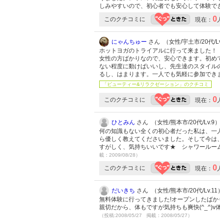
しみやすいので、初心者でも安心して体験で
0
このクチコミに
現在：
にゃんちゅー
さん （女性/宇土市/20代/Lv
ホットヨガのトライアルに行って来ました！
女性の方ばかりなので、安心できます。初め
ない程度に動けばいいし、先生達のスタイル
るし、はまります。一人でも気軽に参加でき
「ビューティー&リラクゼーション」のクチコミ
0
このクチコミに
現在：
ひとみん
さん （女性/熊本市/20代/Lv.9
何の知識もない全くの初心者だった私は、一
ら優しく教えてくださいました。そして今は、
すがしく、気持ちいいです★ シャワールー
載：2009/08/28）
0
このクチコミに
現在：
だいきち
さん （女性/熊本市/20代/Lv.11
無料体験に行ってきました!オープンしたば
親切だから、体もですが気持ちも爽快(^_^
（投稿:2008/05/27 掲載：2008/05/27）