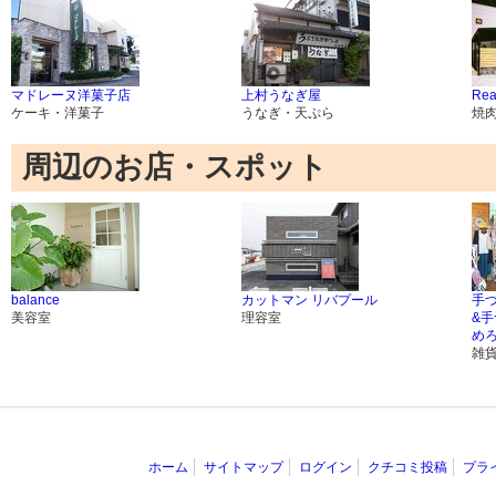
マドレーヌ洋菓子店
上村うなぎ屋
Rea
ケーキ・洋菓子
うなぎ・天ぷら
焼
周辺のお店・スポット
balance
カットマン リバプール
手
美容室
理容室
&手
め
雑
ホーム
サイトマップ
ログイン
クチコミ投稿
プラ