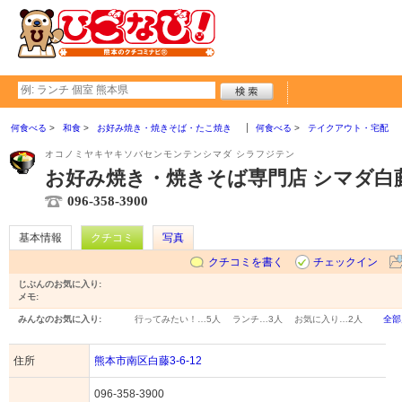
何食べる
和食
お好み焼き・焼きそば・たこ焼き
何食べる
テイクアウト・宅配
オコノミヤキヤキソバセンモンテンシマダ シラフジテン
お好み焼き・焼きそば専門店 シマダ白
096-358-3900
基本情報
クチコミ
写真
クチコミを書く
チェックイン
じぶんのお気に入り:
メモ:
みんなのお気に入り:
行ってみたい！…
5人
ランチ…
3人
お気に入り…
2人
全部
住所
熊本市南区白藤3-6-12
096-358-3900