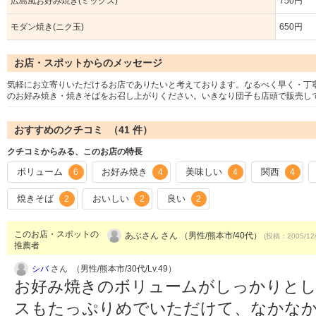
広島風お好み焼き(ミックス)
750円
モダン焼き(ニク玉)
650円
お店・スポットからのメッセージ
気軽にお立寄りいただけるお店でありたいと考えております。なるべく早く・丁
のお好み焼き・焼きそばをお召し上がりください。いきなり団子も店頭で販売し
おすすめのクチコミ （
41
件）
クチコミからみる、このお店の特長
ボリューム
お好み焼き
美味しい
関西
6
4
4
4
焼きそば
おいしい
良い
2
2
2
このお店・スポットの
あぶさん さん （男性/熊本市/40代）
(投稿：2005/12
推薦者
シバ
さん （男性/熊本市/30代/Lv.49）
お好み焼きのボリュームがしっかりと
スもたっぷりめでいただけて、なかな