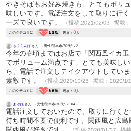
やきそばもお好み焼きも、とてもボリ
味しいです。電話注文をして取りに行く
ーズで良いです。
（投稿:2021/02/03 掲載：2
0
このクチコミに
現在：
人
さくらんぼ
さん （男性/熊本市/70代/Lv.2）
今年の春頃まではお店で「関西風イカ玉
でボリューム満点です。とても美味しい
ら、電話で注文しテイクアウトしていま
素敵です。
（投稿:2020/10/28 掲載：2020/10
0
このクチコミに
現在：
人
あゆ姫
さん （女性/熊本市/30代/Lv.104）
電話注文しておいたので、取りに行くと
待ち時間不要で便利です。関西風と広島
関西風が好きです。
（投稿:2020/01/27 掲載