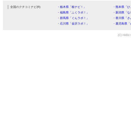
全国のクチコミナビ(R)
・栃木県「栃ナビ！」
・熊本県「ひ
・福島県「ふくラボ！」
・新潟県「な
・群馬県「ぐんラボ！」
・香川県「さ
・石川県「金沢ラボ！」
・鹿児島県「
(C) HitBit