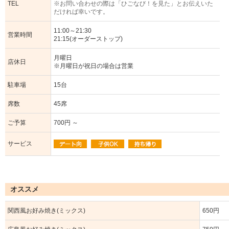
TEL
※お問い合わせの際は「ひごなび！を見た」とお伝えいた
だければ幸いです。
11:00～21:30
営業時間
21:15(オーダーストップ)
月曜日
店休日
※月曜日が祝日の場合は営業
駐車場
15台
席数
45席
ご予算
700円 ～
サービス
オススメ
関西風お好み焼き(ミックス)
650円