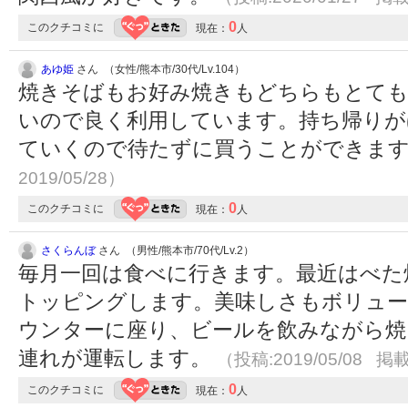
0
このクチコミに
現在：
人
あゆ姫
さん （女性/熊本市/30代/Lv.104）
焼きそばもお好み焼きもどちらもとて
いので良く利用しています。持ち帰りが
ていくので待たずに買うことができま
2019/05/28）
0
このクチコミに
現在：
人
さくらんぼ
さん （男性/熊本市/70代/Lv.2）
毎月一回は食べに行きます。最近はべた
トッピングします。美味しさもボリュー
ウンターに座り、ビールを飲みながら焼
連れが運転します。
（投稿:2019/05/08 掲載
0
このクチコミに
現在：
人