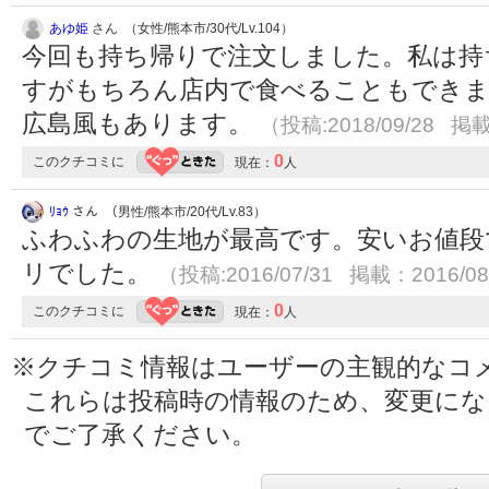
あゆ姫
さん （女性/熊本市/30代/Lv.104）
今回も持ち帰りで注文しました。私は持
すがもちろん店内で食べることもできま
広島風もあります。
（投稿:2018/09/28 掲載
0
このクチコミに
現在：
人
ﾘｮｳ
さん （男性/熊本市/20代/Lv.83）
ふわふわの生地が最高です。安いお値段
リでした。
（投稿:2016/07/31 掲載：2016/08
0
このクチコミに
現在：
人
※クチコミ情報はユーザーの主観的なコ
これらは投稿時の情報のため、変更に
でご了承ください。