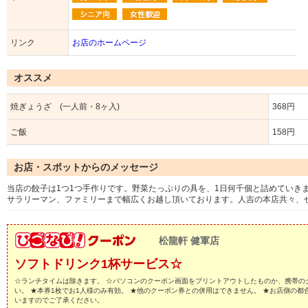
リンク
お店のホームページ
オススメ
焼ぎょうざ (一人前・8ヶ入)
368円
ご飯
158円
お店・スポットからのメッセージ
当店の餃子は1つ1つ手作りです。野菜たっぷりの具を、1日何千個と詰めていき
サラリーマン、ファミリーまで幅広くお越し頂いております。人吉の本店共々、ぜ
松龍軒 健軍店
ソフトドリンク1杯サービス☆
☆ランチタイムは除きます。 ☆パソコンのクーポン画面をプリントアウトしたものか、携帯の
い。 ★本券1枚でお1人様のみ有効。 ★他のクーポン券との併用はできません。 ★お店側の
いますのでご了承ください。