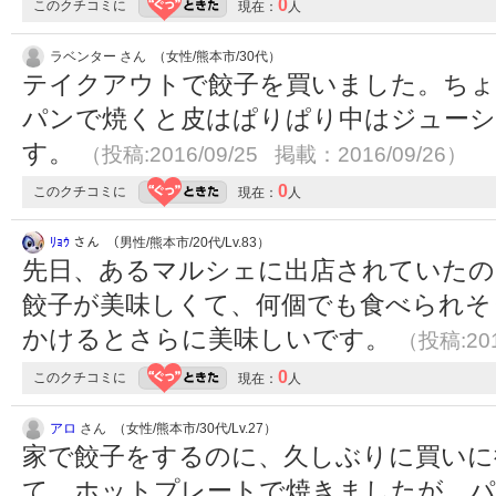
0
このクチコミに
現在：
人
ラベンター さん （女性/熊本市/30代）
テイクアウトで餃子を買いました。ちょ
パンで焼くと皮はぱりぱり中はジュー
す。
（投稿:2016/09/25 掲載：2016/09/26）
0
このクチコミに
現在：
人
ﾘｮｳ
さん （男性/熊本市/20代/Lv.83）
先日、あるマルシェに出店されていたの
餃子が美味しくて、何個でも食べられそ
かけるとさらに美味しいです。
（投稿:201
0
このクチコミに
現在：
人
アロ
さん （女性/熊本市/30代/Lv.27）
家で餃子をするのに、久しぶりに買いに
て、ホットプレートで焼きましたが、