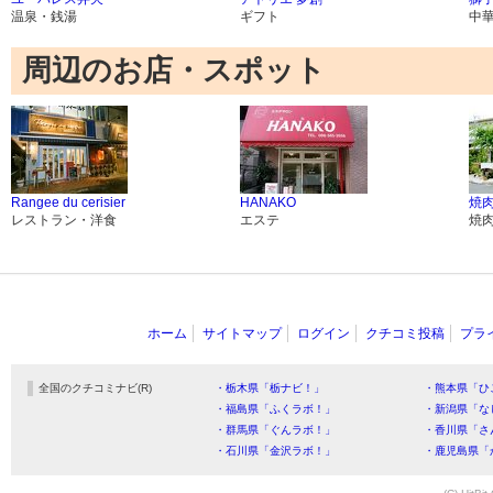
温泉・銭湯
ギフト
中
周辺のお店・スポット
Rangee du cerisier
HANAKO
焼肉
レストラン・洋食
エステ
焼
ホーム
サイトマップ
ログイン
クチコミ投稿
プラ
全国のクチコミナビ(R)
・栃木県「栃ナビ！」
・熊本県「ひ
・福島県「ふくラボ！」
・新潟県「な
・群馬県「ぐんラボ！」
・香川県「さ
・石川県「金沢ラボ！」
・鹿児島県「