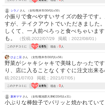
現在：
人
シラノ
さん （女性/熊本市/30代/Lv.50）
小振りで食べやすいサイズの餃子です。
すが、テイクアウトでいただきました
しくて、一人前ぺろっと食べちゃいます
も。
（投稿:2022/07/29 掲載：2022/08/01）
0
このクチコミに
現在：
人
ひよこ豆
さん （女性/熊本市/30代/Lv.56）
野菜がシャキシャキで美味しかったです
り、店に入ることなくすぐに注文出来
稿:2021/07/03 掲載：2021/07/05）
0
このクチコミに
現在：
人
新米ママ
さん （女性/菊池郡大津町/20代/Lv.31）
小ぶりな棒餃子でパリッと焼かれていて