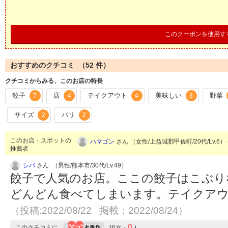
このクーポンを使用す
おすすめのクチコミ （
52
件）
クチコミからみる、このお店の特長
餃子
店
テイクアウト
美味しい
野菜
7
4
4
3
サイズ
パリ
2
2
このお店・スポットの
ハマゴン
さん （女性/上益城郡甲佐町/20代/Lv.6）
推薦者
シバ
さん （男性/熊本市/30代/Lv.49）
餃子で人気のお店。ここの餃子はこぶり
どんどん食べてしまいます。テイクア
（投稿:2022/08/22 掲載：2022/08/24）
0
このクチコミに