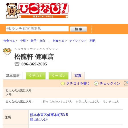
何食べる
中華
餃子・点心
何食べる
テイクアウト・宅配
ショウリュウケンケングンテン
松龍軒 健軍店
096-369-2605
基本情報
クチコミ
クーポン
写真
クチコミを書く
チェックイン
じぶんのお気に入り:
メモ:
みんなのお気に入り:
行ってみたい！…
27人
お気に入り…
10人
ランチ…
1人
熊本市東区健軍本町53-5
住所
鳥山ビル1F