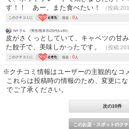
す！！ あー、また食べたい！
（投稿:201
0
このクチコミに
現在：
人
ﾘｮｳ
さん （男性/熊本市/20代/Lv.83）
皮がさくっとしていて、キャベツの甘
た餃子で、美味しかったです。
（投稿:201
0
このクチコミに
現在：
人
※クチコミ情報はユーザーの主観的なコ
これらは投稿時の情報のため、変更に
でご了承ください。
次の10件
このお店・スポットのクチ