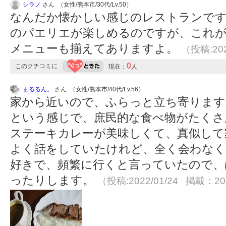
シラノ
さん （女性/熊本市/30代/Lv.50）
なんだか懐かしい感じのレストランです
のパエリエが楽しめるのですが、これ
メニューも揃えてありますよ。
（投稿:202
0
このクチコミに
現在：
人
まるるん。
さん （女性/熊本市/40代/Lv.56）
家から近いので、ふらっと立ち寄ります
という感じで、庶民的な食べ物がたくさ
ステーキカレーが美味しくて、真似して
よく話をしていたけれど、全く会わなく
好きで、頻繁に行くと言っていたので、
ったりします。
（投稿:2022/01/24 掲載：202