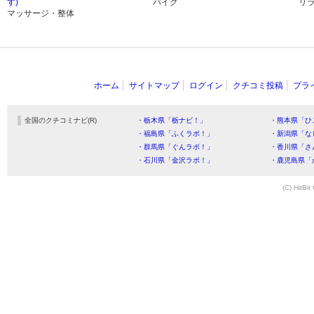
す)
バイク
リ
マッサージ・整体
ホーム
サイトマップ
ログイン
クチコミ投稿
プラ
全国のクチコミナビ(R)
・栃木県「栃ナビ！」
・熊本県「ひ
・福島県「ふくラボ！」
・新潟県「な
・群馬県「ぐんラボ！」
・香川県「さ
・石川県「金沢ラボ！」
・鹿児島県「
(C) HitBit