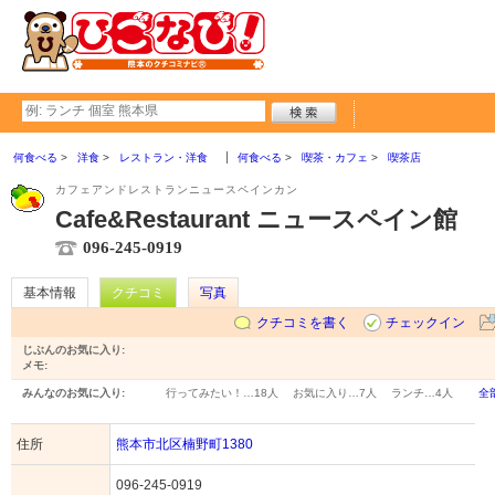
何食べる
洋食
レストラン・洋食
何食べる
喫茶・カフェ
喫茶店
カフェアンドレストランニュースペインカン
Cafe&Restaurant ニュースペイン館
096-245-0919
基本情報
クチコミ
写真
クチコミを書く
チェックイン
じぶんのお気に入り:
メモ:
みんなのお気に入り:
行ってみたい！…
18人
お気に入り…
7人
ランチ…
4人
全
住所
熊本市北区楠野町1380
096-245-0919