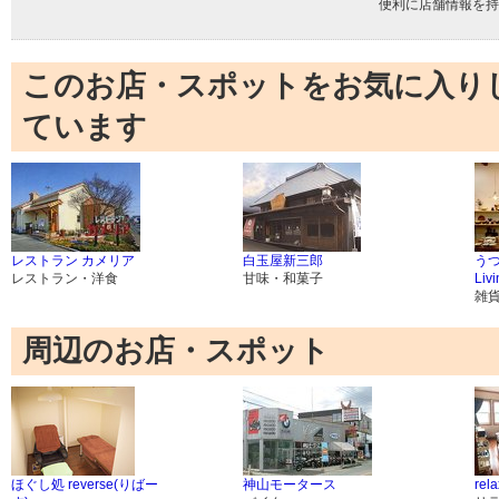
便利に店舗情報を持
このお店・スポットをお気に入り
ています
レストラン カメリア
白玉屋新三郎
う
レストラン・洋食
甘味・和菓子
Liv
雑
周辺のお店・スポット
ほぐし処 reverse(りばー
神山モータース
rel