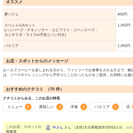
オススメ
夢パフェ
800円
スペシャルAセット
1,450円
(ハンバーグ・チキンソテー・エビフライ・コーンスープ・
カニサラダ・ライスor手造りパン付き)
パエリア
1,400円
お店・スポットからのメッセージ
お一人でコーヒーを楽しまれる方から、ファミリーでお食事をされる方まで、幅
は、ソースやドレッシングから手作りにこだわったものをご提供。お気軽にお越
おすすめのクチコミ （
75
件）
クチコミからみる、このお店の特長
メニュー
美味しい
洋食
パエリア
店
5
3
3
3
このお店・スポットの
中さん
さん （女性/大分県菊池市/20代/Lv.3）
(投稿：
推薦者