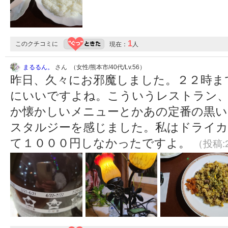
1
このクチコミに
現在：
人
まるるん。
さん （女性/熊本市/40代/Lv.56）
昨日、久々にお邪魔しました。２２時ま
にいいですよね。こういうレストラン
か懐かしいメニューとかあの定番の黒い
スタルジーを感じました。私はドライカ
て１０００円しなかったですよ。
（投稿:2