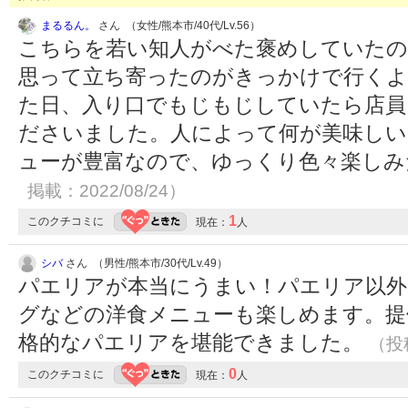
まるるん。
さん （女性/熊本市/40代/Lv.56）
こちらを若い知人がべた褒めしていたの
思って立ち寄ったのがきっかけで行くよ
た日、入り口でもじもじしていたら店員
ださいました。人によって何が美味しい
ューが豊富なので、ゆっくり色々楽し
掲載：2022/08/24）
1
このクチコミに
現在：
人
シバ
さん （男性/熊本市/30代/Lv.49）
パエリアが本当にうまい！パエリア以外
グなどの洋食メニューも楽しめます。提
格的なパエリアを堪能できました。
（投稿
0
このクチコミに
現在：
人