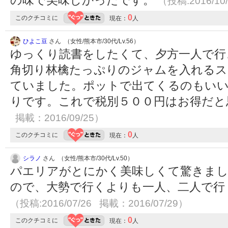
（投稿:2016/10
0
このクチコミに
現在：
人
ひよこ豆
さん （女性/熊本市/30代/Lv.56）
ゆっくり読書をしたくて、夕方一人で行
角切り林檎たっぷりのジャムを入れるス
ていました。ポットで出てくるのもい
りです。これで税別５００円はお得だ
掲載：2016/09/25）
0
このクチコミに
現在：
人
シラノ
さん （女性/熊本市/30代/Lv.50）
パエリアがとにかく美味しくて驚きまし
ので、大勢で行くよりも一人、二人で行
（投稿:2016/07/26 掲載：2016/07/29）
0
このクチコミに
現在：
人