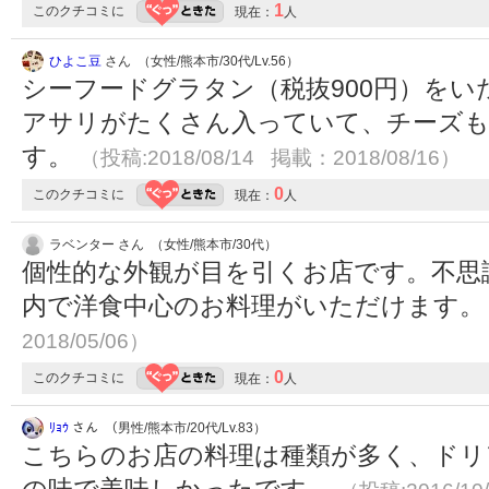
1
このクチコミに
現在：
人
ひよこ豆
さん （女性/熊本市/30代/Lv.56）
シーフードグラタン（税抜900円）を
アサリがたくさん入っていて、チーズ
す。
（投稿:2018/08/14 掲載：2018/08/16）
0
このクチコミに
現在：
人
ラベンター さん （女性/熊本市/30代）
個性的な外観が目を引くお店です。不思
内で洋食中心のお料理がいただけます
2018/05/06）
0
このクチコミに
現在：
人
ﾘｮｳ
さん （男性/熊本市/20代/Lv.83）
こちらのお店の料理は種類が多く、ドリ
の味で美味しかったです。