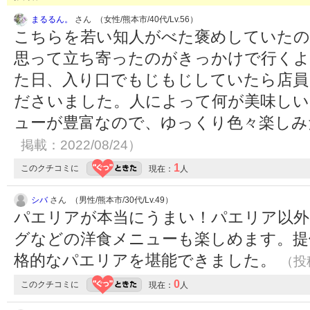
まるるん。
さん （女性/熊本市/40代/Lv.56）
こちらを若い知人がべた褒めしていたの
思って立ち寄ったのがきっかけで行くよ
た日、入り口でもじもじしていたら店員
ださいました。人によって何が美味しい
ューが豊富なので、ゆっくり色々楽し
掲載：2022/08/24）
1
このクチコミに
現在：
人
シバ
さん （男性/熊本市/30代/Lv.49）
パエリアが本当にうまい！パエリア以外
グなどの洋食メニューも楽しめます。提
格的なパエリアを堪能できました。
（投稿
0
このクチコミに
現在：
人