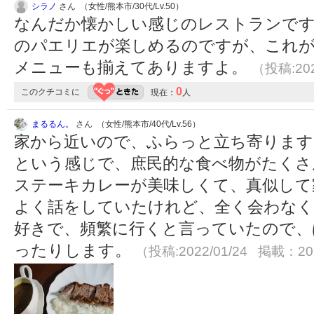
シラノ
さん （女性/熊本市/30代/Lv.50）
なんだか懐かしい感じのレストランです
のパエリエが楽しめるのですが、これ
メニューも揃えてありますよ。
（投稿:202
0
このクチコミに
現在：
人
まるるん。
さん （女性/熊本市/40代/Lv.56）
家から近いので、ふらっと立ち寄ります
という感じで、庶民的な食べ物がたくさ
ステーキカレーが美味しくて、真似して
よく話をしていたけれど、全く会わなく
好きで、頻繁に行くと言っていたので、
ったりします。
（投稿:2022/01/24 掲載：202