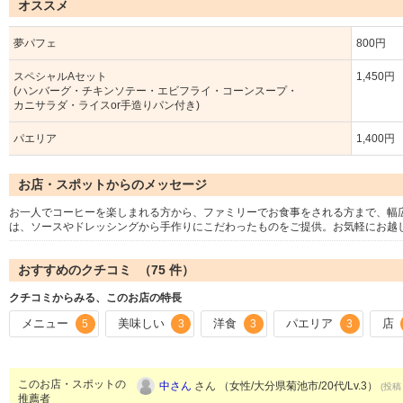
オススメ
夢パフェ
800円
スペシャルAセット
1,450円
(ハンバーグ・チキンソテー・エビフライ・コーンスープ・
カニサラダ・ライスor手造りパン付き)
パエリア
1,400円
お店・スポットからのメッセージ
お一人でコーヒーを楽しまれる方から、ファミリーでお食事をされる方まで、幅
は、ソースやドレッシングから手作りにこだわったものをご提供。お気軽にお越
おすすめのクチコミ （
75
件）
クチコミからみる、このお店の特長
メニュー
美味しい
洋食
パエリア
店
5
3
3
3
このお店・スポットの
中さん
さん （女性/大分県菊池市/20代/Lv.3）
(投稿：
推薦者