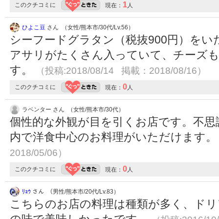
1
このクチコミに
現在：
人
ひよこ豆
さん （女性/熊本市/30代/Lv.56）
シーフードグラタン（税抜900円）を
アサリがたくさん入っていて、チーズ
す。
（投稿:2018/08/14 掲載：2018/08/16）
0
このクチコミに
現在：
人
ラベンター さん （女性/熊本市/30代）
個性的な外観が目を引くお店です。不思
内で洋食中心のお料理がいただけます
2018/05/06）
0
このクチコミに
現在：
人
ﾘｮｳ
さん （男性/熊本市/20代/Lv.83）
こちらのお店の料理は種類が多く、ドリ
の味で美味しかったです。