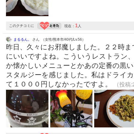
1
このクチコミに
現在：
人
まるるん。
さん （女性/熊本市/40代/Lv.56）
昨日、久々にお邪魔しました。２２時ま
にいいですよね。こういうレストラン
か懐かしいメニューとかあの定番の黒い
スタルジーを感じました。私はドライカ
て１０００円しなかったですよ。
（投稿:2