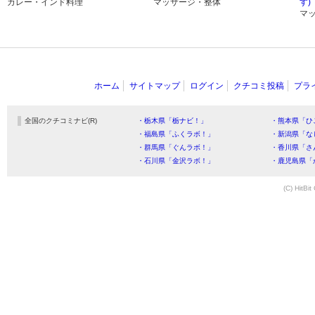
カレー・インド料理
マッサージ・整体
す)
マ
ホーム
サイトマップ
ログイン
クチコミ投稿
プラ
全国のクチコミナビ(R)
・栃木県「栃ナビ！」
・熊本県「ひ
・福島県「ふくラボ！」
・新潟県「な
・群馬県「ぐんラボ！」
・香川県「さ
・石川県「金沢ラボ！」
・鹿児島県「
(C) HitBit