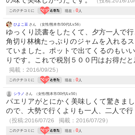
（投稿:2016/10
0
このクチコミに
現在：
人
ひよこ豆
さん （女性/熊本市/30代/Lv.56）
ゆっくり読書をしたくて、夕方一人で行
角切り林檎たっぷりのジャムを入れるス
ていました。ポットで出てくるのもい
りです。これで税別５００円はお得だ
掲載：2016/09/25）
0
このクチコミに
現在：
人
シラノ
さん （女性/熊本市/30代/Lv.50）
パエリアがとにかく美味しくて驚きまし
ので、大勢で行くよりも一人、二人で行
（投稿:2016/07/26 掲載：2016/07/29）
0
このクチコミに
現在：
人