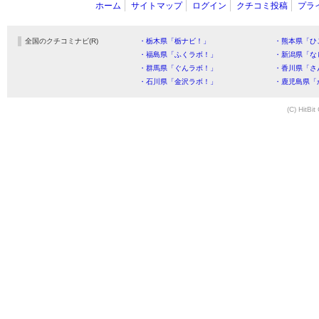
ホーム
サイトマップ
ログイン
クチコミ投稿
プラ
全国のクチコミナビ(R)
・栃木県「栃ナビ！」
・熊本県「ひ
・福島県「ふくラボ！」
・新潟県「な
・群馬県「ぐんラボ！」
・香川県「さ
・石川県「金沢ラボ！」
・鹿児島県「
(C) HitBit