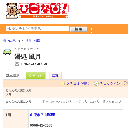
遊びに行こう
温泉・銭湯
ユドコロフウゲツ
湯処 風月
0968-43-0268
基本情報
クチコミ
写真
クチコミを書く
チェックイン
じぶんのお気に入り:
メモ:
みんなのお気に入り:
行ってみたい！…
27人
お気に入り…
17人
癒される…
7人
住所
山鹿市平山5955
0968-43-0268