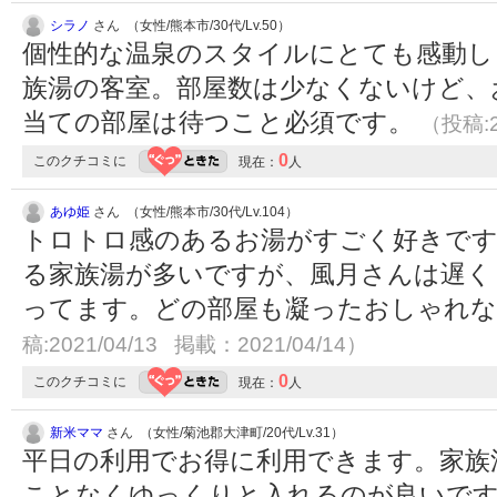
シラノ
さん （女性/熊本市/30代/Lv.50）
個性的な温泉のスタイルにとても感動し
族湯の客室。部屋数は少なくないけど、
当ての部屋は待つこと必須です。
（投稿:2
0
このクチコミに
現在：
人
あゆ姫
さん （女性/熊本市/30代/Lv.104）
トロトロ感のあるお湯がすごく好きです
る家族湯が多いですが、風月さんは遅く
ってます。どの部屋も凝ったおしゃれ
稿:2021/04/13 掲載：2021/04/14）
0
このクチコミに
現在：
人
新米ママ
さん （女性/菊池郡大津町/20代/Lv.31）
平日の利用でお得に利用できます。家族
ことなくゆっくりと入れるのが良いです