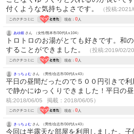
付くような気持ちよさです。
（投稿:2021/
0
このクチコミに
現在：
人
あゆ姫
さん （女性/熊本市/30代/Lv.104）
トロトロのお湯がとても好きです。和の
することができました。
（投稿:2019/02/2
0
このクチコミに
現在：
人
きっちょむ
さん （男性/合志市/30代/Lv.43）
平日の昼間だったので５００円引きで利
で静かにゆっくりできました！平日の
稿:2018/06/05 掲載：2018/06/05）
0
このクチコミに
現在：
人
きっちょむ
さん （男性/合志市/30代/Lv.43）
今回は半露天な部屋を利用しました。子