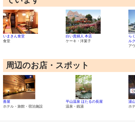
ています
いまきん食堂
白い貴婦人 本店
ら
食堂
ケーキ・洋菓子
ル
ア
周辺のお店・スポット
善屋
平山温泉 ほたるの長屋
湯山
ホテル・旅館・宿泊施設
温泉・銭湯
ホ