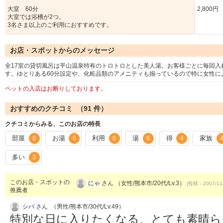
大室 60分
2,800円
大室では浴槽が2つ。
3名さま以上のご利用におすすめです。
お店・スポットからのメッセージ
全17室の貸切風呂は平山温泉特有のトロトロとした美人湯。お客様ごとに毎回
す。ゆとりある60分設定や、化粧品類のアメニティも揃っているので特に女性に
ペットの入店はお断りしております。
おすすめのクチコミ （
91
件）
クチコミからみる、このお店の特長
部屋
お湯
利用
湯
得
家族
8
6
6
6
4
多い
3
このお店・スポットの
にゃ
さん （女性/熊本市/20代/Lv.3）
(投稿：2007/11
推薦者
シバ
さん （男性/熊本市/30代/Lv.49）
特別な日に入りたくなる、とても素晴ら