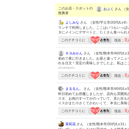
このお店・スポットの
おぶく
さん （女性
推薦者
よしみな
さん （女性/宇土市/20代/Lv.8
ランチで利用しました。ここはいつもいっぱ
タにメインにデザートと、たくさん食べられ
0
このクチコミに
現在：
キヨみかん
さん （女性/熊本市/40代/Lv.
初めて夜に行きました。お昼と違ってメニュ
れを注文！安定の美味しさでしたよ。私はここ
2019/08/20）
0
このクチコミに
現在：
まるるん。
さん （女性/熊本市/40代/Lv.
昨日初めてお邪魔しましたが、店内も雰囲気
スタ、お肉のすべてがのっていて、見た目も
イスがまた小さくてかわいくて、本当に美味
0
このクチコミに
現在：
茉莉花
さん （女性/熊本市/30代/Lv.31）