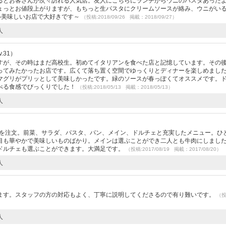
るとお客さんが次々訪れる人気店。友人にこちらにランチからウニのパスタあった
ょっとお値段上がりますが、もちっと生パスタにクリームソースが絡み、ウニがいる
い美味しいお店で大好きです～
（投稿:2018/09/26 掲載：2018/09/27）
人
.31）
すが、その時はまだ高校生。初めてイタリアンを食べた店と記憶しています。その
ってみたかったお店です。広くて落ち置く空間でゆっくりとディナーを楽しめまし
マグリがプリッとして美味しかったです。緑のソースが春っぽくてオススメです。
べる食感でびっくりでした！
（投稿:2018/05/13 掲載：2018/05/13）
人
スを注文。前菜、サラダ、パスタ、パン、メイン、ドルチェと充実したメニュー。ひ
目も華やかで美味しいものばかり。メインは選ぶことができ二人とも牛肉にしまし
ドルチェも選ぶことができます。大満足です。
（投稿:2017/08/19 掲載：2017/08/20）
人
ます。スタッフの方の対応もよく、丁寧に説明してくださるので有り難いです。
（
人