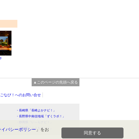
e
▲このページの先頭へ戻る
ごなび！へのお問い合せ
・長崎県「長崎よかナビ！」
・長野県中南信地域「ずくラボ！」
・静岡県「い～らナビ！」
！」
・高知県「こうちドン！」
ライバシーポリシー
」をお
同意する