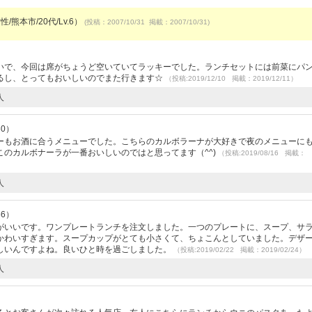
/熊本市/20代/Lv.6）
(投稿：2007/10/31 掲載：2007/10/31)
）
いで、今回は席がちょうど空いていてラッキーでした。ランチセットには前菜にパ
るし、とってもおいしいのでまた行きます☆
（投稿:2019/12/10 掲載：2019/12/11）
人
30）
ーもお酒に合うメニューでした。こちらのカルボラーナが大好きで夜のメニューに
のカルボナーラが一番おいしいのではと思ってます（^^)
（投稿:2019/08/16 掲載：
人
56）
がいいです。ワンプレートランチを注文しました。一つのプレートに、スープ、サ
かわいすぎます。スープカップがとても小さくて、ちょこんとしていました。デザ
しいんですよね。良いひと時を過ごしました。
（投稿:2019/02/22 掲載：2019/02/24）
人