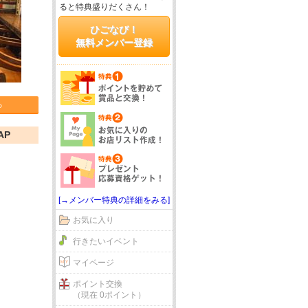
ると特典盛りだくさん！
ひごなび！
無料メンバー登録
る
AP
[→メンバー特典の詳細をみる]
お気に入り
行きたいイベント
マイページ
ポイント交換
（現在 0ポイント）