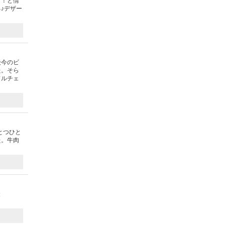
よ！と情
♪デザー
後今のビ
た。そら
ドルチェ
とつひと
た。牛肉
投