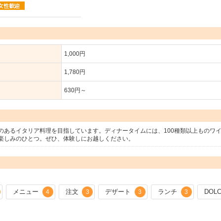
1,000円
1,780円
630円～
のあるイタリア料理を目指しています。ディナータイムには、100種類以上ものワ
楽しみのひとつ。ぜひ、体験しにお越しください。
メニュー
注文
デザート
ランチ
DOL
4
3
3
3