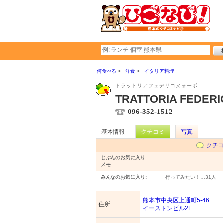
何食べる
洋食
イタリア料理
トラットリアフェデリコヌォーボ
TRATTORIA FEDER
096-352-1512
基本情報
クチコミ
写真
クチ
じぶんのお気に入り:
メモ:
みんなのお気に入り:
行ってみたい！…
31人
熊本市中央区上通町5-46
住所
イーストンビル2F