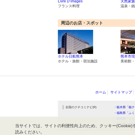
Livre D’images
天然家族
フランス料理
温泉・銭
周辺のお店・スポット
ホテル日航熊本
熊本市現
ホテル・旅館・宿泊施設
美術館・
ホーム
サイトマップ
全国のクチコミナビ(R)
・栃木県「栃ナ
・福島県「ふく
・群馬県「ぐん
・石川県「金沢
当サイトでは、サイトの利便性向上のため、クッキー(Cookie)
読みください。