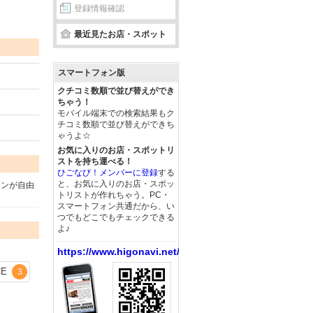
登録情報確認
最近見たお店・スポット
スマートフォン版
クチコミ数順で並び替えができ
ちゃう！
モバイル端末での検索結果もク
チコミ数順で並び替えができち
ゃうよ☆
お気に入りのお店・スポットリ
ストを持ち運べる！
ひごなび！メンバーに登録
する
と、お気に入りのお店・スポッ
インが自由
トリストが作れちゃう。PC・
スマートフォン共通だから、い
つでもどこでもチェックできる
よ♪
https://www.higonavi.net/
CE
3