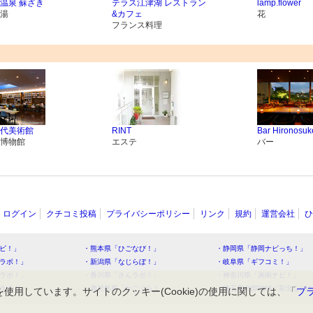
温泉 蘇ざき
テラス江津湖 レストラン
lamp.flower
湯
&カフェ
花
フランス料理
代美術館
RINT
Bar Hironosuk
博物館
エステ
バー
ログイン
クチコミ投稿
プライバシーポリシー
リンク
規約
運営会社
ひ
ビ！」
・熊本県「ひごなび！」
・静岡県「静岡ナビっち！」
ラボ！」
・新潟県「なじらぼ！」
・岐阜県「ギフコミ！」
ラボ！」
・香川県「さんラボ！」
・神奈川県「湘南ナビ！」
ラボ！」
・鹿児島県「かごぶら！」
・埼玉県北部地域「彩北なび
を使用しています。サイトのクッキー(Cookie)の使用に関しては、「
プ