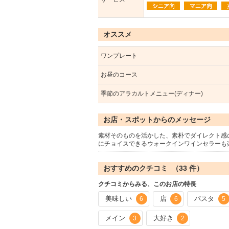
オススメ
ワンプレート
お昼のコース
季節のアラカルトメニュー(ディナー)
お店・スポットからのメッセージ
素材そのものを活かした、素朴でダイレクト感
にチョイスできるウォークインワインセラーも
おすすめのクチコミ （
33
件）
クチコミからみる、このお店の特長
美味しい
店
パスタ
6
6
5
メイン
大好き
3
2