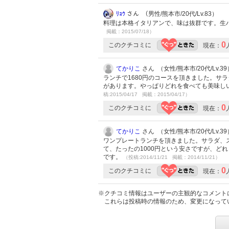
ﾘｮｳ
さん （男性/熊本市/20代/Lv.83）
料理は本格イタリアンで、味は抜群です。生
掲載：2015/07/18）
0
このクチコミに
現在：
てかりこ
さん （女性/熊本市/20代/Lv.39
ランチで1680円のコースを頂きました。サ
があります。やっぱりどれを食べても美味し
稿:2015/04/17 掲載：2015/04/17）
0
このクチコミに
現在：
てかりこ
さん （女性/熊本市/20代/Lv.39
ワンプレートランチを頂きました。サラダ、
て、たったの1000円という安さですが、ど
です。
（投稿:2014/11/21 掲載：2014/11/21）
0
このクチコミに
現在：
※クチコミ情報はユーザーの主観的なコメント
これらは投稿時の情報のため、変更になって