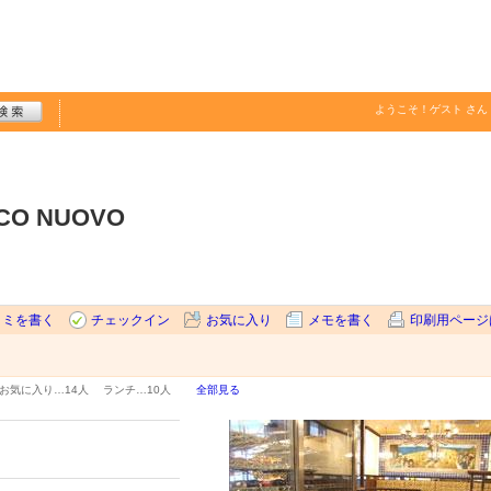
ようこそ！
ゲスト
さん
ICO NUOVO
コミを書く
チェックイン
お気に入り
メモを書く
印刷用ページ
お気に入り…
14人
ランチ…
10人
全部見る