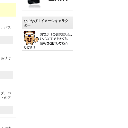
ひごなび！イメージキャラク
ター
ン、パス
もありそ
ラダ、パ
ートのア