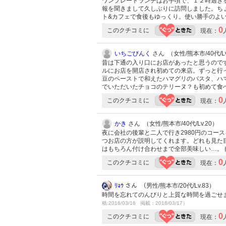
ワンプレートランチはお手頃で、１２時過ぎ
報を聞きまして久しぶりに訪問しました。ち
ト&カフェで食後もゆっくり。使い勝手のよ
0
このクチコミに
現在：
いちごぴんく
さん （女性/熊本市/40代/Lv
昔は下通の入り口にお店があったと思うので
ルにお店を開店され初めての来店。ずっと行
豆のペーストで和えたハマグリのパスタ、ハ
でいただいたチョコのテリーヌ？も初めて食
0
このクチコミに
現在：
かき
さん （女性/熊本市/40代/Lv.20）
夜に会社の後輩と二人で行き2980円のコー
つお店の方が説明してくれます。どれも見た
はもちろん付け合わせまで全部美味しい…。
0
このクチコミに
現在：
ﾘｮｳ
さん （男性/熊本市/20代/Lv.83）
時間を忘れてのんびりと上質な時間を過ごせ
稿:2016/03/16 掲載：2016/03/17）
0
このクチコミに
現在：