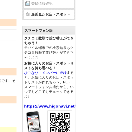
登録情報確認
最近見たお店・スポット
スマートフォン版
クチコミ数順で並び替えができ
ちゃう！
モバイル端末での検索結果もク
チコミ数順で並び替えができち
ゃうよ☆
お気に入りのお店・スポットリ
ストを持ち運べる！
ひごなび！メンバーに登録
する
と、お気に入りのお店・スポッ
品です。そ
トリストが作れちゃう。PC・
スマートフォン共通だから、い
つでもどこでもチェックできる
よ♪
https://www.higonavi.net/