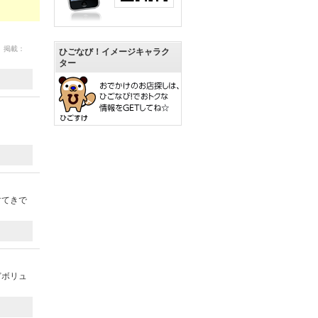
2 掲載：
ひごなび！イメージキャラク
ター
すてきで
どボリュ