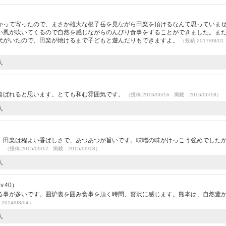
かって寄ったので、まさか雄大な根子岳を見ながら田楽を頂けるなんて思っていま
い風が吹いてくるので自然を感じながらのんびり食事をすることができました。ま
犬がいたので、田楽が焼けるまで子どもと遊んだりもできますよ。
（投稿:2017/08/0
人
喜ばれると思います。とても和む雰囲気です。
（投稿:2016/06/16 掲載：2016/06/18）
人
。田楽は程よい香ばしさで、あつあつが旨いです。味噌の味がけっこう強めでした
。
（投稿:2015/09/17 掲載：2015/09/18）
人
.40）
る事が多いです。囲炉裏を囲み食事を頂く時間、贅沢に感じます。熊本は、自然豊
2014/08/04）
人