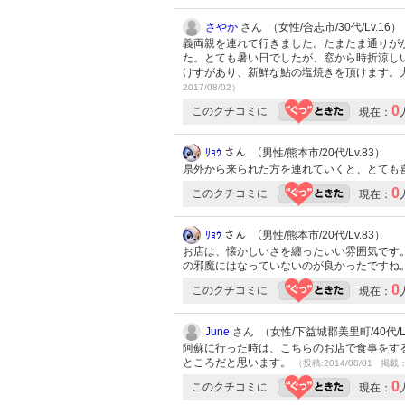
さやか
さん （女性/合志市/30代/Lv.16）
義両親を連れて行きました。たまたま通りが
た。とても暑い日でしたが、窓から時折涼し
けすがあり、新鮮な鮎の塩焼きを頂けます。
2017/08/02）
0
このクチコミに
現在：
ﾘｮｳ
さん （男性/熊本市/20代/Lv.83）
県外から来られた方を連れていくと、とても
0
このクチコミに
現在：
ﾘｮｳ
さん （男性/熊本市/20代/Lv.83）
お店は、懐かしいさを纏ったいい雰囲気です
の邪魔にはなっていないのが良かったですね
0
このクチコミに
現在：
June
さん （女性/下益城郡美里町/40代/Lv
阿蘇に行った時は、こちらのお店で食事をす
ところだと思います。
（投稿:2014/08/01 掲載：
0
このクチコミに
現在：