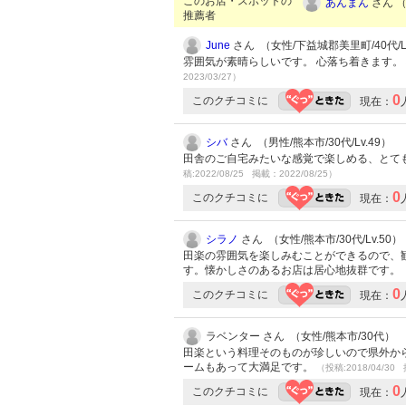
このお店・スポットの
あんまん
さん （
推薦者
June
さん （女性/下益城郡美里町/40代/Lv
雰囲気が素晴らしいです。 心落ち着きます。
2023/03/27）
0
このクチコミに
現在：
シバ
さん （男性/熊本市/30代/Lv.49）
田舎のご自宅みたいな感覚で楽しめる、とて
稿:2022/08/25 掲載：2022/08/25）
0
このクチコミに
現在：
シラノ
さん （女性/熊本市/30代/Lv.50）
田楽の雰囲気を楽しみむことができるので、
す。懐かしさのあるお店は居心地抜群です。
0
このクチコミに
現在：
ラベンター さん （女性/熊本市/30代）
田楽という料理そのものが珍しいので県外か
ームもあって大満足です。
（投稿:2018/04/30 
0
このクチコミに
現在：