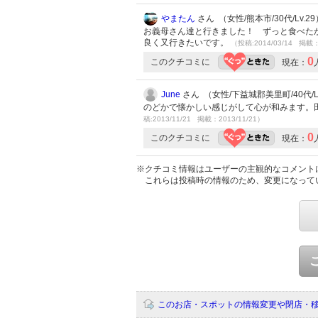
やまたん
さん （女性/熊本市/30代/Lv.29
お義母さん達と行きました！ ずっと食べた
良く又行きたいです。
（投稿:2014/03/14 掲載：
0
このクチコミに
現在：
June
さん （女性/下益城郡美里町/40代/Lv
のどかで懐かしい感じがして心が和みます。
稿:2013/11/21 掲載：2013/11/21）
0
このクチコミに
現在：
※クチコミ情報はユーザーの主観的なコメント
これらは投稿時の情報のため、変更になって
このお店・スポットの情報変更や閉店・