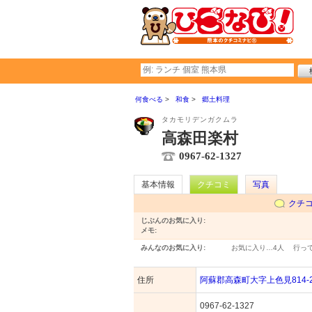
何食べる
和食
郷土料理
タカモリデンガクムラ
高森田楽村
0967-62-1327
基本情報
クチコミ
写真
クチ
じぶんのお気に入り:
メモ:
みんなのお気に入り:
お気に入り…
4人
行っ
住所
阿蘇郡高森町大字上色見814-
0967-62-1327