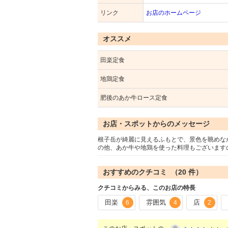
リンク
お店のホームページ
オススメ
田楽定食
地鶏定食
肥後のあか牛ロース定食
お店・スポットからのメッセージ
根子岳が綺麗に見えるふもとで、景色を眺めな
の他、あか牛や地鶏を使った料理もございます
おすすめのクチコミ （
20
件）
クチコミからみる、このお店の特長
田楽
雰囲気
店
6
4
2