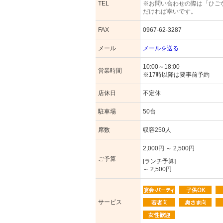
TEL
※お問い合わせの際は「ひご
だければ幸いです。
FAX
0967-62-3287
メール
メールを送る
10:00～18:00
営業時間
※17時以降は要事前予約
店休日
不定休
駐車場
50台
席数
収容250人
2,000円 ～ 2,500円
ご予算
[ランチ予算]
～ 2,500円
サービス