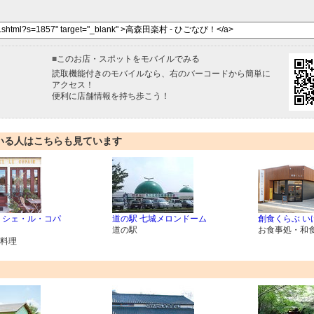
■
このお店・スポットをモバイルでみる
読取機能付きのモバイルなら、右のバーコードから簡単に
アクセス！
便利に店舗情報を持ち歩こう！
いる人はこちらも見ています
 シェ・ル・コパ
道の駅 七城メロンドーム
創食くらぶ い
道の駅
お食事処・和
料理