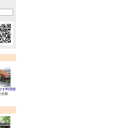
けす料理瞳
食全般