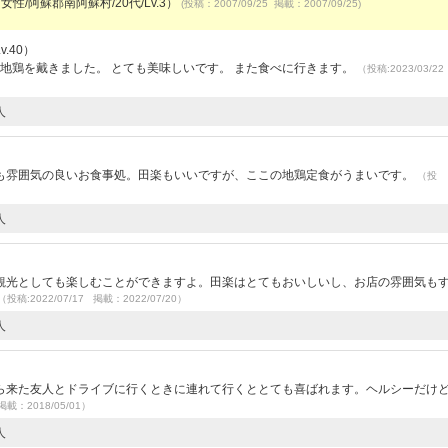
女性/阿蘇郡南阿蘇村/20代/Lv.3）
(投稿：2007/09/25 掲載：2007/09/25)
.40）
 地鶏を戴きました。 とても美味しいです。 また食べに行きます。
（投稿:2023/03/2
人
も雰囲気の良いお食事処。田楽もいいですが、ここの地鶏定食がうまいです。
（投
人
観光としても楽しむことができますよ。田楽はとてもおいしいし、お店の雰囲気も
（投稿:2022/07/17 掲載：2022/07/20）
人
ら来た友人とドライブに行くときに連れて行くととても喜ばれます。ヘルシーだけ
掲載：2018/05/01）
人