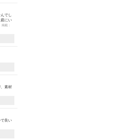
せんでし
た庭にい
1 掲載：
が、素材
かで良い