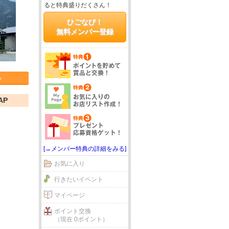
ると特典盛りだくさん！
ひごなび！
無料メンバー登録
る
AP
[→メンバー特典の詳細をみる]
お気に入り
行きたいイベント
マイページ
ポイント交換
（現在 0ポイント）