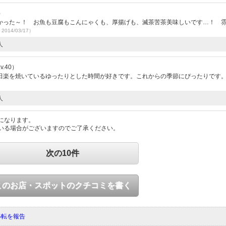
）
かった～！ お魚も豆腐もこんにゃくも、厚揚げも、滅茶苦茶美味しいです…！ 
2014/03/17）
人
.40）
田楽を焼いているゆったりとした時間が好きです。これからの季節にぴったりです
人
になります。
いる場合がございますのでご了承ください。
次の10件
このお店・スポットのクチコミを書く
移転を報告