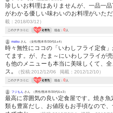
珍しいお料理はありませんが、一品一品
がわかる優しい味わいのお料理がいた
載：2018/03/12）
0
このクチコミに
現在：
人
matsu
さん （女性/熊本市/30代/Lv.4）
時々無性にココの「いわしフライ定食」
てます。が、たま～にいわしフライが売
も他のメニューも本当に美味しくて、全
ス｡
（投稿:2012/12/06 掲載：2012/12/10）
0
このクチコミに
現在：
人
フジもん
さん （男性/熊本市/30代/Lv.3）
最高に雰囲気の良い定食屋です。焼き魚
類も豊富だし、お値段もお手頃なので、