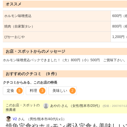
オススメ
ホルモン味噌煮込
600円（
焼肉（自家製タレ）
800円（
ぴか一おじや
1,200
お店・スポットからのメッセージ
ホルモン味噌煮込パックできました！（大）800円（小）500円 ご賞味下さい
おすすめのクチコミ （
9
件）
クチコミからみる、このお店の特長
定食
料理
美味しい
5
3
2
このお店・スポットの
あやの さん （女性/熊本市/20代）
(投稿：2007/07/1
推薦者
V2
さん （男性/熊本市/40代/Lv.1）
焼魚定食やホルモン煮込定食も美味しい