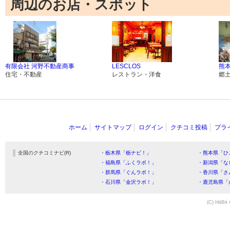
周辺のお店・スポット
有限会社 河野不動産商事
LESCLOS
熊
住宅・不動産
レストラン・洋食
郷
ホーム
サイトマップ
ログイン
クチコミ投稿
プラ
全国のクチコミナビ(R)
・栃木県「栃ナビ！」
・熊本県「ひ
・福島県「ふくラボ！」
・新潟県「な
・群馬県「ぐんラボ！」
・香川県「さ
・石川県「金沢ラボ！」
・鹿児島県「
(C) HitBit