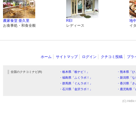
農家食堂 亜久里
REI
地中
お食事処・和食全般
レディース
イ
ホーム
サイトマップ
ログイン
クチコミ投稿
プラ
全国のクチコミナビ(R)
・栃木県「栃ナビ！」
・熊本県「ひ
・福島県「ふくラボ！」
・新潟県「な
・群馬県「ぐんラボ！」
・香川県「さ
・石川県「金沢ラボ！」
・鹿児島県「
(C) HitBit