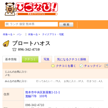
何食べる
パン
何食べる
テイクアウト・宅配
ブロートハオス
096-342-4710
基本情報
クチコミ
写真
気になるクチコミ探検
クチコミを書く
チェックイン
じぶんのお気に入り:
メモ:
みんなのお気に入り:
行ってみたい！…
75人
お気に入り…
37人
行きつけ…
4人
熊本市中央区新屋敷1-11-1
住所
濫觴77B 103号
096-342-4710