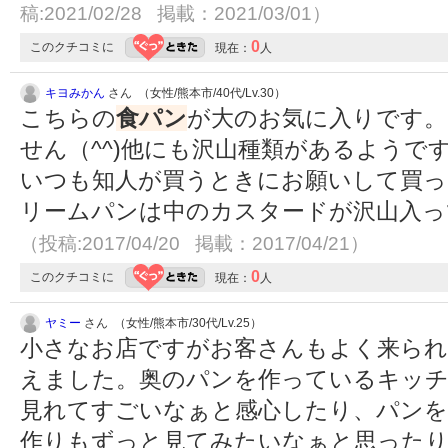
稿:2021/02/28 掲載：2021/03/01）
0
このクチコミに
現在：
人
キヨみかん
さん （女性/熊本市/40代/Lv.30）
こちらの
食パン
が大のお気に入りです
せん（^^)他にも沢山種類があるようで
いつも知人が買うときにお願いして買っ
リームパンは中のカスタードが沢山入っ
（投稿:2017/04/20 掲載：2017/04/21）
0
このクチコミに
現在：
人
ヤミー
さん （女性/熊本市/30代/Lv.25）
小さなお店ですがお客さんもよく来られ
えました。奥のパンを作っているキッ
見れてすごいなぁと感心したり、パンを
作りもずっと見てみたいなぁと思った