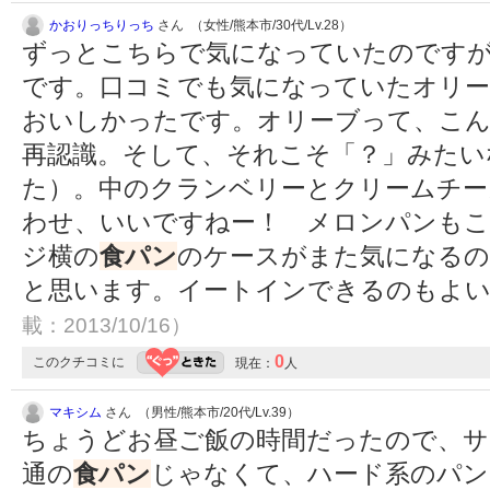
かおりっちりっち
さん （女性/熊本市/30代/Lv.28）
ずっとこちらで気になっていたのです
です。口コミでも気になっていたオリー
おいしかったです。オリーブって、こ
再認識。そして、それこそ「？」みたい
た）。中のクランベリーとクリームチー
わせ、いいですねー！ メロンパンも
ジ横の
食パン
のケースがまた気になるの
と思います。イートインできるのもよ
載：2013/10/16）
0
このクチコミに
現在：
人
マキシム
さん （男性/熊本市/20代/Lv.39）
ちょうどお昼ご飯の時間だったので、サ
通の
食パン
じゃなくて、ハード系のパン