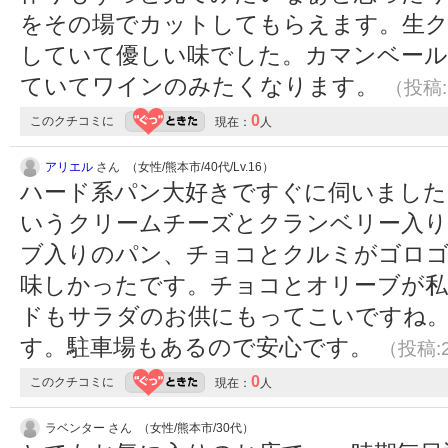
をその場でカットしてもらえます。生
していて優しい味でした。カマンベー
ていてワインのみたくなります。
（投稿:2
0
このクチコミに
現在：
人
アリエル
さん （女性/熊本市/40代/Lv.16）
ハード系パン大好きですぐに伺いました
いうクリームチーズとクランベリー入り
ブ入りのパン、チョコとクルミがゴロ
味しかったです。チョコとオリーブが私
ドもサラダのお供にもってこいですね
す。駐車場もあるので安心です。
（投稿:2
0
このクチコミに
現在：
人
ラベンター さん （女性/熊本市/30代）