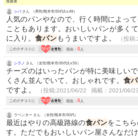
推薦者
シバ
さん （男性/熊本市/30代/Lv.49）
人気のパンやなので、行く時間によって
こともあります。おいしいパンが多くて
に入り。
食パン
もうまいですよ。
（投稿:2
0
このクチコミに
現在：
人
シラノ
さん （女性/熊本市/30代/Lv.50）
チーズのはいったパンが特に美味しいで
くさん並んでいて、おしゃれです。
食
ですよ。
（投稿:2021/06/22 掲載：2021/06/2
0
このクチコミに
現在：
人
ラベンター さん （女性/熊本市/30代）
最近はやりの高級路線の
食パン
をこちら
す。ただでもおいしいパン屋さんなだ