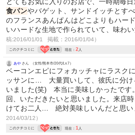
とてもお気に入りのお店で、一時期毎日
食パン
やバゲット、サンドイッチとす
のフランスあんぱんはどこよりもハー
いハードな生地で作られていて、味わ
稿:2016/01/01 掲載：2016/01/04）
2
このクチコミに
現在：
人
あや
さん （女性/熊本市/20代/Lv.7）
ベーコンエピにフォカッチャにラスク
ッサンに… 大量買いして、彼氏に分け
いました(笑) 本当に美味しかったです
回、いただきたいと思いました。来店時
けてお二人… 絶対美味しいんだと思い
2014/03/12）
1
このクチコミに
現在：
人