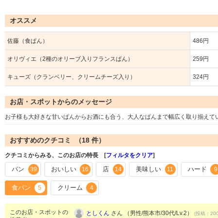
オススメ
佐藤（食ぱん）
486円
オリヴィエ（2種のオリーブ入りフランスぱん）
259円
キューズ（クランベリー、クリームチーズ入り）
324円
お店・スポットからのメッセージ
お子様も大好きな甘いぱんからお酒にも合う、大人なぱんまで幅広く取り揃えて
おすすめのクチコミ （
18
件）
クチコミからみる、このお店の特長 [
フィルタをクリア
]
パン
おいしい
店
美味しい
ハード
39
16
14
11
9
食パン
クリーム
5
4
このお店・スポットの
としくん
さん （男性/熊本市/30代/Lv.2）
(投稿：200