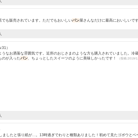
人
店でも販売されています。ただでもおいしい
パン
屋さんなだけに最高においしいで
人
.31）
ようなお洒落な雰囲気です。近所のおじさまのような方も購入されていました。冷
ものが入った
パン
、ちょっとしたスイーツのように美味しかったです！
（投稿:2019/1
人
）
しましたと張り紙が…。13時過ぎでわりと種類ありました！初めて見たゴボウとベ