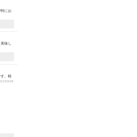
が特にお
も美味し
です。軽
21/03/28