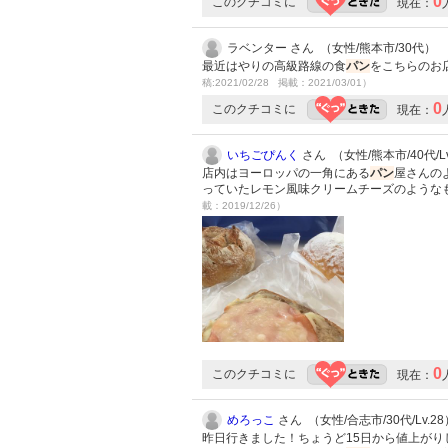
0
このクチコミに
現在：
ラベンター さん （女性/熊本市/30代）
最近はやりの高級路線の食
パン
をこちらのお
稿:2021/02/28 掲載：2021/03/01）
0
このクチコミに
現在：
いちごぴんく
さん （女性/熊本市/40代/Lv
店内はヨーロッパの一角にある
パン
屋さんの
っていたレモン風味クリームチーズのような
載：2019/12/26）
0
このクチコミに
現在：
めろっこ
さん （女性/合志市/30代/Lv.28
昨日行きました！ちょうど15日から値上がり