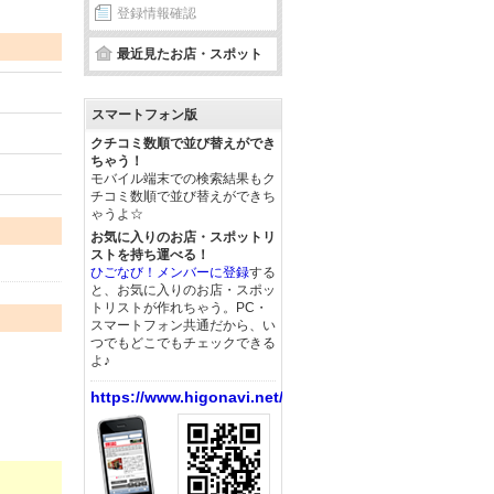
登録情報確認
最近見たお店・スポット
スマートフォン版
クチコミ数順で並び替えができ
ちゃう！
モバイル端末での検索結果もク
チコミ数順で並び替えができち
ゃうよ☆
お気に入りのお店・スポットリ
ストを持ち運べる！
ひごなび！メンバーに登録
する
と、お気に入りのお店・スポッ
トリストが作れちゃう。PC・
スマートフォン共通だから、い
つでもどこでもチェックできる
よ♪
https://www.higonavi.net/