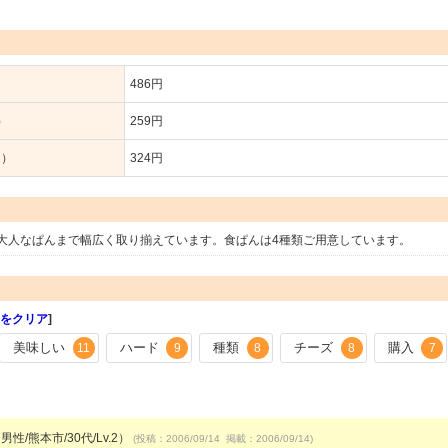
486円
）
259円
り）
324円
大人なぱんまで幅広く取り揃えています。食ぱんは4種類ご用意しています。
をクリア
]
美味しい
ハード
種類
チーズ
購入
11
9
8
8
7
男性/熊本市/30代/Lv.2）
(投稿：2006/09/14 掲載：2006/09/14)