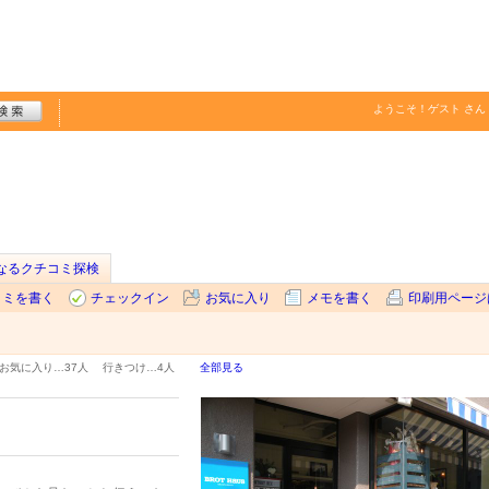
ようこそ！
ゲスト
さん
なるクチコミ探検
コミを書く
チェックイン
お気に入り
メモを書く
印刷用ページ
お気に入り…
37人
行きつけ…
4人
全部見る