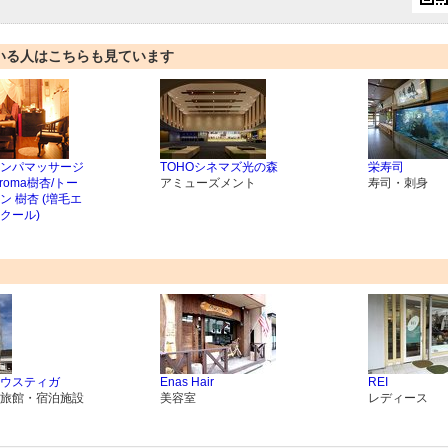
いる人はこちらも見ています
ンパマッサージ
TOHOシネマズ光の森
栄寿司
roma樹杏/トー
アミューズメント
寿司・刺身
ン 樹杏 (増毛エ
クール)
ウスティガ
Enas Hair
REI
旅館・宿泊施設
美容室
レディース