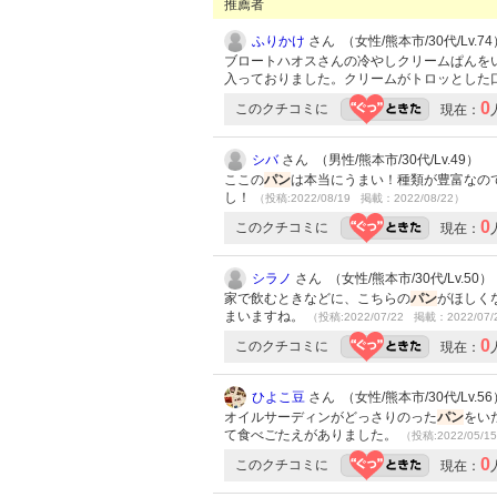
推薦者
ふりかけ
さん （女性/熊本市/30代/Lv.74
ブロートハオスさんの冷やしクリームぱんを
入っておりました。クリームがトロッとした
0
このクチコミに
現在：
シバ
さん （男性/熊本市/30代/Lv.49）
ここの
パン
は本当にうまい！種類が豊富なの
し！
（投稿:2022/08/19 掲載：2022/08/22）
0
このクチコミに
現在：
シラノ
さん （女性/熊本市/30代/Lv.50）
家で飲むときなどに、こちらの
パン
がほしく
まいますね。
（投稿:2022/07/22 掲載：2022/07/
0
このクチコミに
現在：
ひよこ豆
さん （女性/熊本市/30代/Lv.56
オイルサーディンがどっさりのった
パン
をい
て食べごたえがありました。
（投稿:2022/05/1
0
このクチコミに
現在：