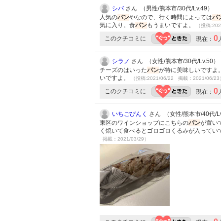
シバ
さん （男性/熊本市/30代/Lv.49）
人気の
パン
やなので、行く時間によっては
パ
気に入り。食
パン
もうまいですよ。
（投稿:202
0
このクチコミに
現在：
シラノ
さん （女性/熊本市/30代/Lv.50）
チーズのはいった
パン
が特に美味しいですよ
いですよ。
（投稿:2021/06/22 掲載：2021/06/2
0
このクチコミに
現在：
いちごぴんく
さん （女性/熊本市/40代/Lv
東区のワインショップにこちらの
パン
が置い
く焼いて食べるとゴロゴロくるみが入ってい
掲載：2021/03/29）