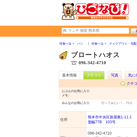
何食べる
パン
何食べる
テイクアウト・宅配
ブロートハオス
096-342-4710
基本情報
クチコミ
写真
気に
クチ
じぶんのお気に入り:
メモ:
みんなのお気に入り:
行ってみたい！…
75人
熊本市中央区新屋敷1-11-1
住所
濫觴77B 103号
096-342-4710