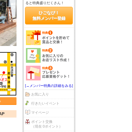
ると特典盛りだくさん！
ひごなび！
無料メンバー登録
[→メンバー特典の詳細をみる]
お気に入り
る
行きたいイベント
マイページ
AP
ポイント交換
（現在 0ポイント）