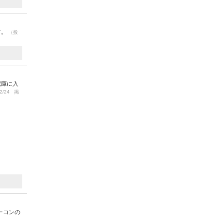
す。
（投
蔵庫に入
2/24 掲
ーコンの