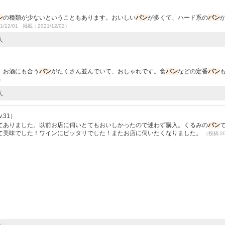
ン
の種類が少ないということもあります。おいしい
パン
が多くて、ハード系の
パン
1/12/01 掲載：2021/12/02）
人
。お酒にも合う
パン
がたくさん並んでいて、おしゃれです。食
パン
などの定番
パン
3）
人
.31）
てありました。以前お店に伺いとてもおいしかったので迷わず購入。くるみの
パン
て美味でした！ワインにピッタリでした！またお店に伺いたくなりました。
（投稿:20