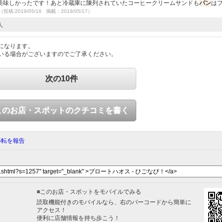
美味しかったです！あと冷蔵庫に陳列されていたコーヒークリームサンドも
パン
は
（投稿:2019/05/16 掲載：2019/05/17）
人
になります。
いる場合がございますのでご了承ください。
次の10件
このお店・スポットのクチコミを書く
移転を報告
■
このお店・スポットをモバイルでみる
読取機能付きのモバイルなら、右のバーコードから簡単に
アクセス！
便利に店舗情報を持ち歩こう！