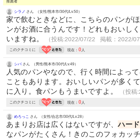
推薦者
シラノ
さん （女性/熊本市/30代/Lv.50）
家で飲むときなどに、こちらのパンが
ンがお酒に合うんです！どれもおいし
いますね。
（投稿:2022/07/22 掲載：2022/07
0
このクチコミに
現在：
人
シバ
さん （男性/熊本市/30代/Lv.49）
人気のパンやなので、行く時間によって
こともあります。おいしいパンが多く
に入り。食パンもうまいですよ。
（投稿:2
0
このクチコミに
現在：
人
めろっこ
さん （女性/合志市/30代/Lv.28）
あまりお店は広くはないですが、
ハード
なパンがたくさん！きのこのフォカッ