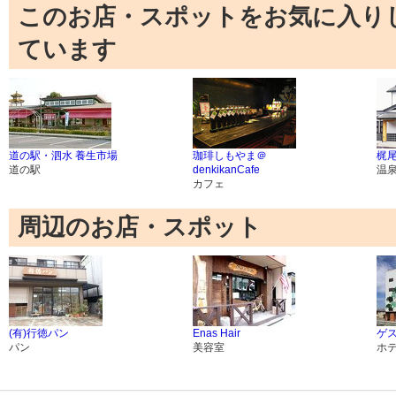
このお店・スポットをお気に入り
ています
道の駅・泗水 養生市場
珈琲しもやま＠
梶
道の駅
denkikanCafe
温
カフェ
周辺のお店・スポット
(有)行徳パン
Enas Hair
ゲ
パン
美容室
ホ