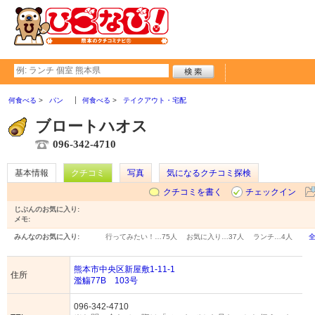
何食べる
パン
何食べる
テイクアウト・宅配
ブロートハオス
096-342-4710
基本情報
クチコミ
写真
気になるクチコミ探検
クチコミを書く
チェックイン
じぶんのお気に入り:
メモ:
みんなのお気に入り:
行ってみたい！…
75人
お気に入り…
37人
ランチ…
4人
熊本市中央区新屋敷1-11-1
住所
濫觴77B 103号
096-342-4710