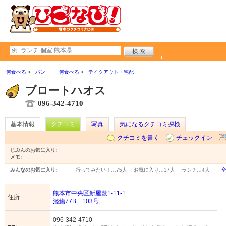
何食べる
パン
何食べる
テイクアウト・宅配
ブロートハオス
096-342-4710
基本情報
クチコミ
写真
気になるクチコミ探検
クチコミを書く
チェックイン
じぶんのお気に入り:
メモ:
みんなのお気に入り:
行ってみたい！…
75人
お気に入り…
37人
ランチ…
4人
熊本市中央区新屋敷1-11-1
住所
濫觴77B 103号
096-342-4710