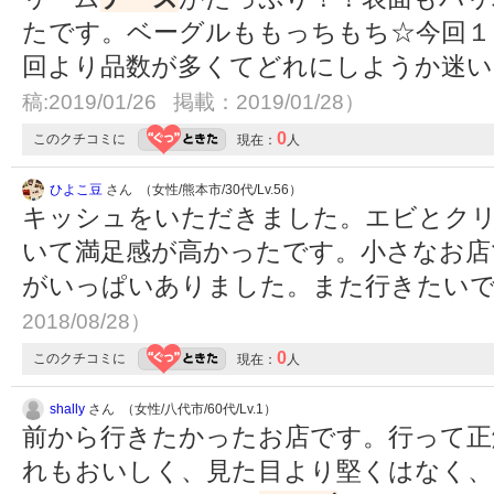
たです。ベーグルももっちもち☆今回１
回より品数が多くてどれにしようか迷
稿:2019/01/26 掲載：2019/01/28）
0
このクチコミに
現在：
人
ひよこ豆
さん （女性/熊本市/30代/Lv.56）
キッシュをいただきました。エビとク
いて満足感が高かったです。小さなお店
がいっぱいありました。また行きたい
2018/08/28）
0
このクチコミに
現在：
人
shally
さん （女性/八代市/60代/Lv.1）
前から行きたかったお店です。行って正
れもおいしく、見た目より堅くはなく、