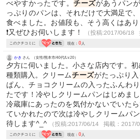
べやすかったです。
チーズ
があうパン
っぷりのパンは、それだけで大満足で
食べました。お値段も、そう高くはあり
❗又ぜひお伺いします！
（投稿:2017/06/18
0
このクチコミに
現在：
人
かき
さん （女性/熊本市/40代/Lv.20）
夕方に伺いました。小さな店内です。初
種類購入。クリーム
チーズ
がたっぷり入
ぱん、チョコクリームの入ったふんわ
たです！冷やしクリームパンはじめま
冷蔵庫にあったのを気付かないでいたら
ていかれたので次は冷やしクリームパン
待します^_^
（投稿:2017/06/14 掲載：2017/0
0
このクチコミに
現在：
人