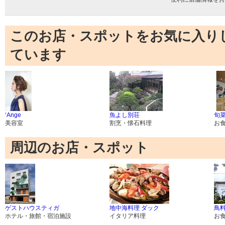
このお店・スポットをお気に入り
ています
‘Ange
魚よし別荘
旬菜
美容室
割烹・懐石料理
お
周辺のお店・スポット
ゲストハウスティガ
地中海料理 ダック
鳥料
ホテル・旅館・宿泊施設
イタリア料理
お