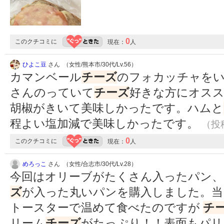
0
このクチコミに
現在：
人
ひよこ豆
さん （女性/熊本市/30代/Lv.56）
カマンベール
チーズ
のフォカッチャを
さんのっていて
チーズ
好きな方にオス
胡椒がきいて美味しかったです。ハムと
程よい塩加減で美味しかったです。
（投稿
0
このクチコミに
現在：
人
めろっこ
さん （女性/合志市/30代/Lv.28）
今回はオリーブがたくさん入ったパン、
ズ
が入った丸いパンを購入しました。当
トースターで温めて食べたのですが
チ
リーム
チーズ
がたっぷり！！表面もパ