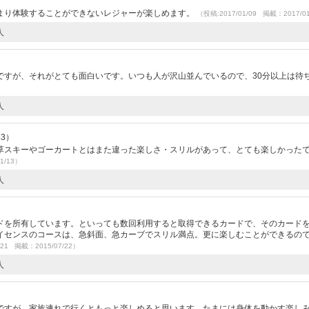
まり体験することができないレジャーが楽しめます。
（投稿:2017/01/09 掲載：2017/0
人
ですが、それがとても面白いです。いつも人が沢山並んでいるので、30分以上は待
人
43）
草スキーやゴーカートとはまた違った楽しさ・スリルがあって、とても楽しかった
1/13）
人
）
ドを所有しています。といっても数回利用すると取得できるカードで、そのカード
イセンスのコースは、急斜面、急カーブでスリル満点。更に楽しむことができるの
/21 掲載：2015/07/22）
人
ですが、家族連れで行くともっと楽しめると思います。たまには身体を動かす楽し