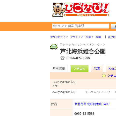
遊びに行こう
アウトドア・公園
公園
遊びに
アシキタカイヒンソウゴウコウエン
芦北海浜総合公園
0966-82-5588
基本情報
クチコミ
写真
Kid
クチ
じぶんのお気に入り:
メモ:
みんなのお気に入り:
行ってみたい！…
5人
住所
葦北郡芦北町鶴木山1400
0966-82-5588