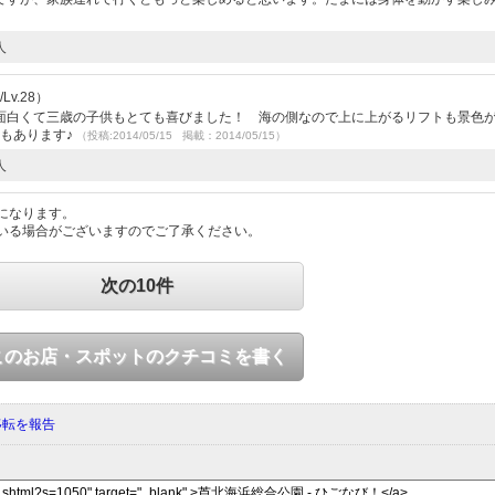
人
v.28）
面白くて三歳の子供もとても喜びました！ 海の側なので上に上がるリフトも景色
もあります♪
（投稿:2014/05/15 掲載：2014/05/15）
人
になります。
いる場合がございますのでご了承ください。
次の10件
このお店・スポットのクチコミを書く
移転を報告