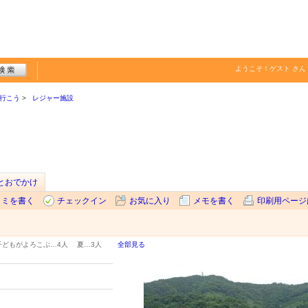
ようこそ！
ゲスト
さん
行こう
レジャー施設
sとおでかけ
コミを書く
チェックイン
お気に入り
メモを書く
印刷用ページ
子どもがよろこぶ…
4人
夏…
3人
全部見る