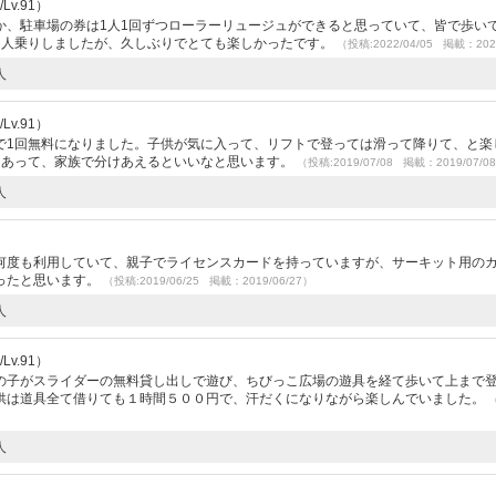
v.91）
か、駐車場の券は1人1回ずつローラーリュージュができると思っていて、皆で歩い
２人乗りしましたが、久しぶりでとても楽しかったです。
（投稿:2022/04/05 掲載：202
人
v.91）
で1回無料になりました。子供が気に入って、リフトで登っては滑って降りて、と楽
もあって、家族で分けあえるといいなと思います。
（投稿:2019/07/08 掲載：2019/07/0
人
）
何度も利用していて、親子でライセンスカードを持っていますが、サーキット用の
ったと思います。
（投稿:2019/06/25 掲載：2019/06/27）
人
v.91）
の子がスライダーの無料貸し出しで遊び、ちびっこ広場の遊具を経て歩いて上まで
供は道具全て借りても１時間５００円で、汗だくになりながら楽しんでいました。
人