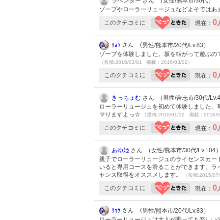
ラベンター さん （女性/熊本市/30代）
ゾーブやローラーリュージュなどよそではあ
0
このクチコミに
現在：
ﾘｮｳ
さん （男性/熊本市/20代/Lv.83）
ゾーブを体験しました。坂を転がって遊ぶの
（投稿:2016/03/01 掲載：2016/03/02）
0
このクチコミに
現在：
きっちょむ
さん （男性/合志市/30代/Lv.
ローラーリュージュを初めて体験しました。
マりますよっ☆
（投稿:2016/01/12 掲載：2016/0
0
このクチコミに
現在：
あゆ姫
さん （女性/熊本市/30代/Lv.104
親子でローラーリュージュのライセンスカー
いると専用コースを滑ることができます。ラ
センス取得をオススメします。
（投稿:2015/07
0
このクチコミに
現在：
ﾘｮｳ
さん （男性/熊本市/20代/Lv.83）
ローラーリュージュは大人が乗っても楽しい