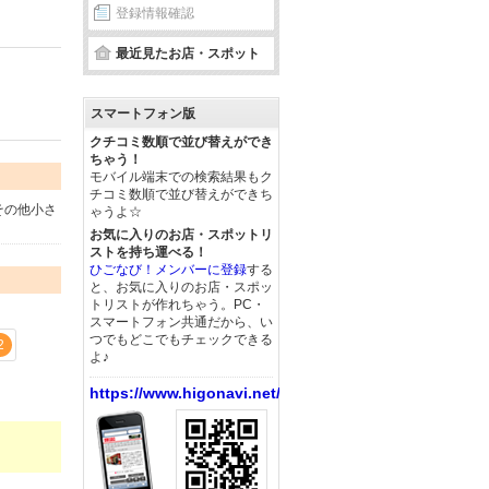
登録情報確認
最近見たお店・スポット
スマートフォン版
クチコミ数順で並び替えができ
ちゃう！
モバイル端末での検索結果もク
チコミ数順で並び替えができち
その他小さ
ゃうよ☆
お気に入りのお店・スポットリ
ストを持ち運べる！
ひごなび！メンバーに登録
する
と、お気に入りのお店・スポッ
トリストが作れちゃう。PC・
スマートフォン共通だから、い
つでもどこでもチェックできる
2
よ♪
https://www.higonavi.net/