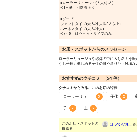
■ローラーリュージュ(大人/小人)
※1日券、回数券あり
■ゾーブ
ウェットタイプ(大人/小人※2人以上)
ハーネスタイプ(大人/小人)
※7～8月はウェットタイプのみ
お店・スポットからのメッセージ
ローラーリュージュや球体の中に入り斜面を転
なお子様も楽しめる子供の城や滑り台・砂場な
おすすめのクチコミ （
34
件）
クチコミからみる、このお店の特長
ローラーリュージュ
子供
3
3
子
上
2
2
このお店・スポットの
ばってん慎二
さ
推薦者