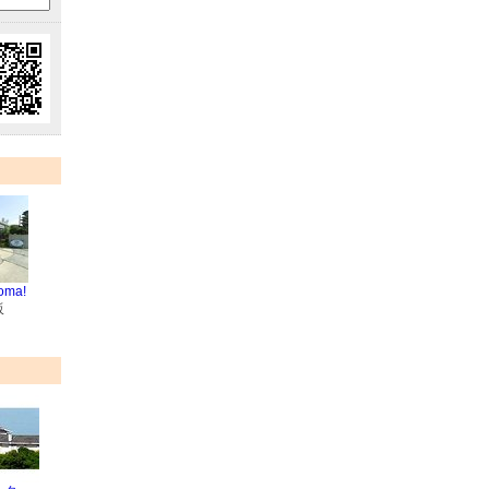
oma!
販