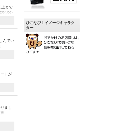
て上まで
2/04/06）
ひごなび！イメージキャラク
ター
しんでい
8）
カートが
登りまし
（投