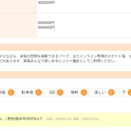
400/200円
800/600円
600/400円
がりながら、未知の空間を体験できるゾーブ、またインライン専用のスケート場、
どがあります。家族みんなで楽しめるレジャー施設としてご利用ください。
家族
駐車場
1回
無料
楽しい
下
3
2
2
2
2
ん （男性/熊本市/30代/Lv.7）
(投稿：2006/07/19 掲載：2006/07/19)