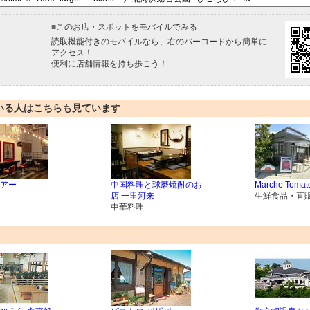
■
このお店・スポットをモバイルでみる
読取機能付きのモバイルなら、右のバーコードから簡単に
アクセス！
便利に店舗情報を持ち歩こう！
いる人はこちらも見ています
アー
中国料理と球磨焼酎のお
Marche Tomat
店 一里河来
生鮮食品・直
中華料理