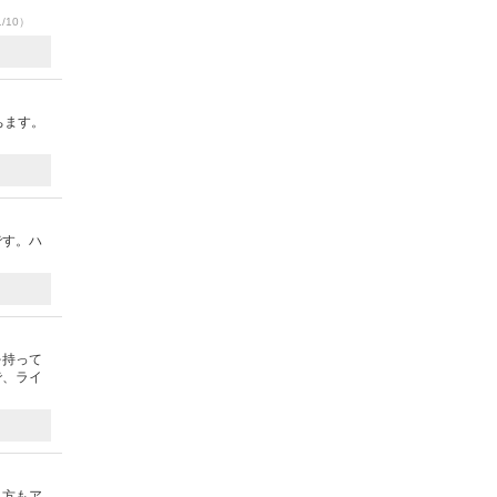
1/10）
ちます。
です。ハ
を持って
で、ライ
み方もア