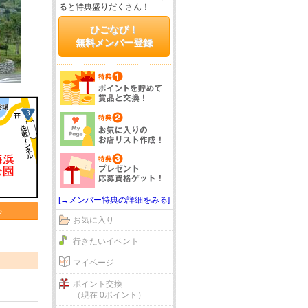
ると特典盛りだくさん！
ひごなび！
無料メンバー登録
[→メンバー特典の詳細をみる]
る
お気に入り
行きたいイベント
マイページ
ポイント交換
（現在 0ポイント）