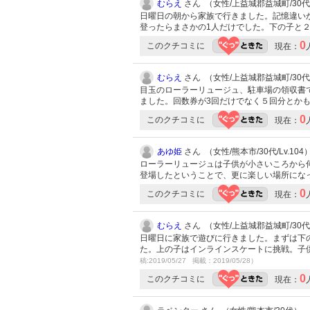
むらえ
さん （女性/上益城郡益城町/30代/L
日曜日の朝から家族で行きました。記憶違い
登ったらまさかの1人だけでした。下の子と
0
このクチコミに
現在：
むらえ
さん （女性/上益城郡益城町/30代/L
目玉のローラーリュージュ、駐車場の領収書
ました。回数券が3回だけでなく５回分とか
0
このクチコミに
現在：
あゆ姫
さん （女性/熊本市/30代/Lv.104
ローラーリュージュは子供が小さいころから
登場したということで、更に楽しい場所にな
0
このクチコミに
現在：
むらえ
さん （女性/上益城郡益城町/30代/L
日曜日に家族で遊びに行きました。まずは下
た。上の子はインラインスケートに挑戦。子
稿:2019/05/27 掲載：2019/05/28）
0
このクチコミに
現在：