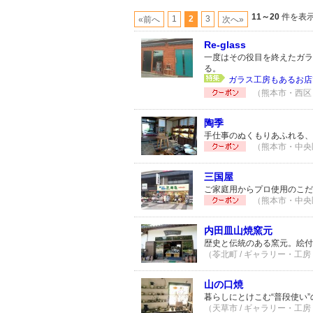
11～20
件を表示 
1
2
3
«前へ
次へ»
Re-glass
一度はその役目を終えたガラ
る。
ガラス工房もあるお店
（熊本市・西区 
陶季
手仕事のぬくもりあふれる、
（熊本市・中央区
三国屋
ご家庭用からプロ使用のこだ
（熊本市・中央区
内田皿山焼窯元
歴史と伝統のある窯元。絵付
（苓北町 / ギャラリー・工房 
山の口焼
暮らしにとけこむ“普段使い
（天草市 / ギャラリー・工房 