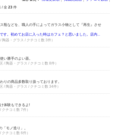
/ 全
23
件
ス瓶などを、職人の手によってガラス小物として『再生』させ
です。初めてお店に入った時はカフェ？と思いました。店内...
/ 陶器・グラス / クチコミ数 3件）
使い勝手のよい器。
 / 陶器・グラス / クチコミ数 8件）
わりの商品多数取り扱っております。
 / 陶器・グラス / クチコミ数 34件）
け体験もできるよ!
/ クチコミ数 7件）
”の「モノ造り」。
/ クチコミ数 6件）