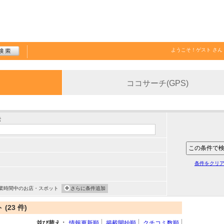
ようこそ！
ゲスト
さん
ココサーチ(GPS)
索
条件をクリ
業時間中のお店・スポット
さらに条件追加
23 件)
並び替え：
情報更新順
掲載開始順
クチコミ数順