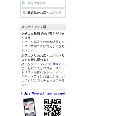
登録情報確認
最近見たお店・スポット
スマートフォン版
クチコミ数順で並び替えができ
ちゃう！
モバイル端末での検索結果もク
チコミ数順で並び替えができち
ゃうよ☆
お気に入りのお店・スポットリ
ストを持ち運べる！
ひごなび！メンバーに登録
する
と、お気に入りのお店・スポッ
トリストが作れちゃう。PC・
スマートフォン共通だから、い
つでもどこでもチェックできる
よ♪
https://www.higonavi.net/