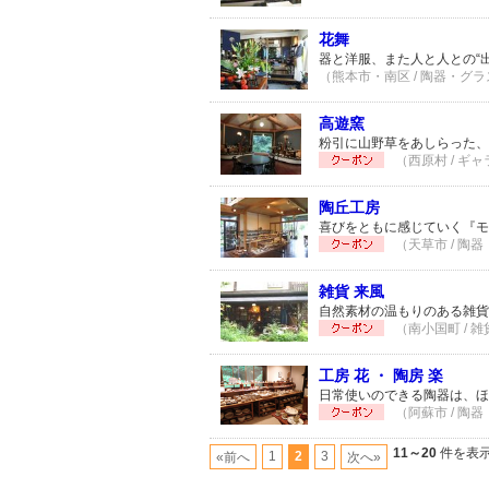
花舞
器と洋服、また人と人との“
（熊本市・南区 / 陶器・グラス
高遊窯
粉引に山野草をあしらった
（西原村 / ギャ
陶丘工房
喜びをともに感じていく『モ
（天草市 / 陶器
雑貨 来風
自然素材の温もりのある雑貨
（南小国町 / 雑
工房 花 ・ 陶房 楽
日常使いのできる陶器は、ほ
（阿蘇市 / 陶器
11～20
件を表示 
1
2
3
«前へ
次へ»