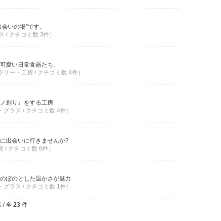
出会いの場”です。
 / クチコミ数 3件）
、可愛い日常食器たち。
ラリー・工房 / クチコミ数 4件）
ノ創り』をする工房
・グラス / クチコミ数 4件）
に出会いに行きませんか?
貨 / クチコミ数 6件）
のぼのとした温かさが魅力
・グラス / クチコミ数 1件）
/ 全
23
件