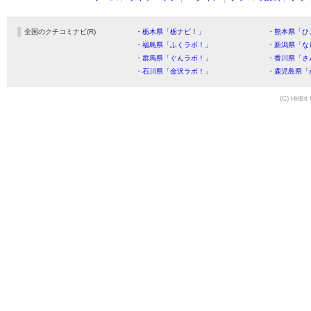
全国のクチコミナビ(R)
・栃木県「栃ナビ！」
・熊本県「ひ
・福島県「ふくラボ！」
・新潟県「な
・群馬県「ぐんラボ！」
・香川県「さ
・石川県「金沢ラボ！」
・鹿児島県「
(C) HitBit