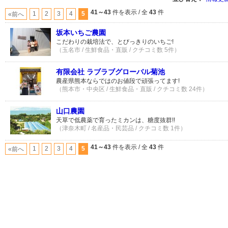
41～43
件を表示 / 全
43
件
1
2
3
4
5
«前へ
坂本いちご農園
こだわりの栽培法で、とびっきりのいちご!
（玉名市 / 生鮮食品・直販 / クチコミ数 5件）
有限会社 ラブラブグローバル菊池
農産県熊本ならではのお値段で頑張ってます!
（熊本市・中央区 / 生鮮食品・直販 / クチコミ数 24件）
山口農園
天草で低農薬で育ったミカンは、糖度抜群!!
（津奈木町 / 名産品・民芸品 / クチコミ数 1件）
41～43
件を表示 / 全
43
件
1
2
3
4
5
«前へ